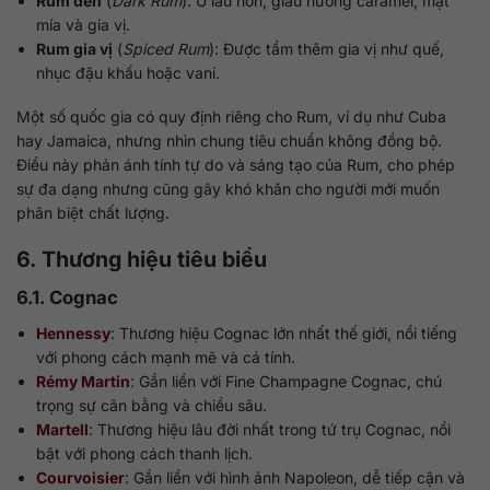
Rum đen
(
Dark Rum
): Ủ lâu hơn, giàu hương caramel, mật
mía và gia vị.
Rum gia vị
(
Spiced Rum
): Được tẩm thêm gia vị như quế,
nhục đậu khấu hoặc vani.
Một số quốc gia có quy định riêng cho Rum, ví dụ như Cuba
hay Jamaica, nhưng nhìn chung tiêu chuẩn không đồng bộ.
Điều này phản ánh tính tự do và sáng tạo của Rum, cho phép
sự đa dạng nhưng cũng gây khó khăn cho người mới muốn
phân biệt chất lượng.
6. Thương hiệu tiêu biểu
6.1. Cognac
Hennessy
: Thương hiệu Cognac lớn nhất thế giới, nổi tiếng
với phong cách mạnh mẽ và cá tính.
Rémy Martin
: Gắn liền với Fine Champagne Cognac, chú
trọng sự cân bằng và chiều sâu.
Martell
: Thương hiệu lâu đời nhất trong tứ trụ Cognac, nổi
bật với phong cách thanh lịch.
Courvoisier
: Gắn liền với hình ảnh Napoleon, dễ tiếp cận và