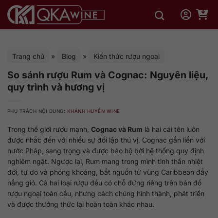
Bỏ
qua
nội
dung
Trang chủ
»
Blog
»
Kiến thức rượu ngoại
So sánh rượu Rum và Cognac: Nguyên liệu,
quy trình và hương vị
PHỤ TRÁCH NỘI DUNG:
KHÁNH HUYỀN WINE
Trong thế giới rượu mạnh,
Cognac và Rum
là hai cái tên luôn
được nhắc đến với nhiều sự đối lập thú vị. Cognac gắn liền với
nước Pháp, sang trọng và được bảo hộ bởi hệ thống quy định
nghiêm ngặt. Ngược lại, Rum mang trong mình tinh thần nhiệt
đới, tự do và phóng khoáng, bắt nguồn từ vùng Caribbean đầy
nắng gió. Cả hai loại rượu đều có chỗ đứng riêng trên bản đồ
rượu ngoại toàn cầu, nhưng cách chúng hình thành, phát triển
và được thưởng thức lại hoàn toàn khác nhau.