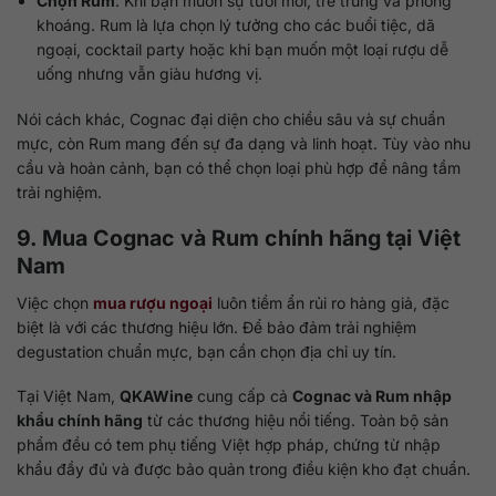
Chọn Rum
: Khi bạn muốn sự tươi mới, trẻ trung và phóng
khoáng. Rum là lựa chọn lý tưởng cho các buổi tiệc, dã
ngoại, cocktail party hoặc khi bạn muốn một loại rượu dễ
uống nhưng vẫn giàu hương vị.
Nói cách khác, Cognac đại diện cho chiều sâu và sự chuẩn
mực, còn Rum mang đến sự đa dạng và linh hoạt. Tùy vào nhu
cầu và hoàn cảnh, bạn có thể chọn loại phù hợp để nâng tầm
trải nghiệm.
9. Mua Cognac và Rum chính hãng tại Việt
Nam
Việc chọn
mua rượu ngoại
luôn tiềm ẩn rủi ro hàng giả, đặc
biệt là với các thương hiệu lớn. Để bảo đảm trải nghiệm
degustation chuẩn mực, bạn cần chọn địa chỉ uy tín.
Tại Việt Nam,
QKAWine
cung cấp cả
Cognac và Rum nhập
khẩu chính hãng
từ các thương hiệu nổi tiếng. Toàn bộ sản
phẩm đều có tem phụ tiếng Việt hợp pháp, chứng từ nhập
khẩu đầy đủ và được bảo quản trong điều kiện kho đạt chuẩn.