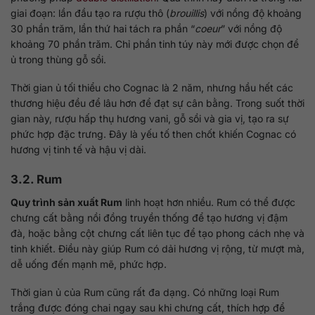
giai đoạn: lần đầu tạo ra rượu thô (
brouillis
) với nồng độ khoảng
30 phần trăm, lần thứ hai tách ra phần “
coeur
” với nồng độ
khoảng 70 phần trăm. Chỉ phần tinh túy này mới được chọn để
ủ trong thùng gỗ sồi.
Thời gian ủ tối thiểu cho Cognac là 2 năm, nhưng hầu hết các
thương hiệu đều để lâu hơn để đạt sự cân bằng. Trong suốt thời
gian này, rượu hấp thụ hương vani, gỗ sồi và gia vị, tạo ra sự
phức hợp đặc trưng. Đây là yếu tố then chốt khiến Cognac có
hương vị tinh tế và hậu vị dài.
3.2. Rum
Quy trình sản xuất Rum
linh hoạt hơn nhiều. Rum có thể được
chưng cất bằng nồi đồng truyền thống để tạo hương vị đậm
đà, hoặc bằng cột chưng cất liên tục để tạo phong cách nhẹ và
tinh khiết. Điều này giúp Rum có dải hương vị rộng, từ mượt mà,
dễ uống đến mạnh mẽ, phức hợp.
Thời gian ủ của Rum cũng rất đa dạng. Có những loại Rum
trắng được đóng chai ngay sau khi chưng cất, thích hợp để