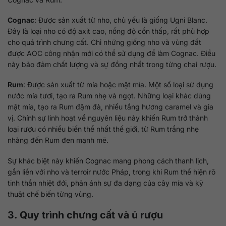
Cognac
: Được sản xuất từ nho, chủ yếu là giống Ugni Blanc.
Đây là loại nho có độ axit cao, nồng độ cồn thấp, rất phù hợp
cho quá trình chưng cất. Chỉ những giống nho và vùng đất
được AOC công nhận mới có thể sử dụng để làm Cognac. Điều
này bảo đảm chất lượng và sự đồng nhất trong từng chai rượu.
Rum
: Được sản xuất từ mía hoặc mật mía. Một số loại sử dụng
nước mía tươi, tạo ra Rum nhẹ và ngọt. Những loại khác dùng
mật mía, tạo ra Rum đậm đà, nhiều tầng hương caramel và gia
vị. Chính sự linh hoạt về nguyên liệu này khiến Rum trở thành
loại rượu có nhiều biến thể nhất thế giới, từ Rum trắng nhẹ
nhàng đến Rum đen mạnh mẽ.
Sự khác biệt này khiến Cognac mang phong cách thanh lịch,
gắn liền với nho và terroir nước Pháp, trong khi Rum thể hiện rõ
tinh thần nhiệt đới, phản ánh sự đa dạng của cây mía và kỹ
thuật chế biến từng vùng.
3. Quy trình chưng cất và ủ rượu