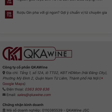
ở
gì?
của
Th6
Không
Rượu
Vì
cocktail
có
Gin
sao
cổ
bình
Hà
dòng
điển
Rượu Gin pha với gì ngon? Gợi ý chuẩn vị từ chuyên gia
luận
09
Lan:
Gin
ở
Genever
này
Th6
Không
Nguồn
và
phổ
có
gốc
dòng
biến?
bình
rượu
Gin
luận
Gin:
truyền
ở
Từ
thống
Rượu
Hà
Gin
Lan
pha
đến
với
biểu
gì
tượng
ngon?
Anh
Gợi
ý
chuẩn
vị
từ
chuyên
gia
Công ty cổ phần QKAWine
Địa chỉ:
Tầng 1, số 12A, lô TT02, KĐT HDMon (Hải Đăng City),
Phường Mỹ Đình 2, Quận Nam Từ Liêm, Thành phố Hà Nội
(
Google Maps
)
Điện thoại:
0363 909 636
Email:
sales@qkawine.com
Chứng nhận kinh doanh
Mã số doanh nghiệp: 0110385539 - QKAWine JSC