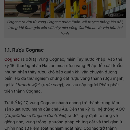
Cognac ra đời từ vùng Cognac nước Pháp với truyền thống lâu đời,
trong khi Rum gắn liền với cây mía vùng Caribbean và văn hóa hải
hành.
1.1. Rượu Cognac
Cognac
ra đời tại vùng Cognac, miền Tây nước Pháp. Vào thế
kỷ 16, thương nhân Hà Lan mua rượu vang Pháp để xuất khẩu
nhưng nhận thấy rượu khó bảo quản khi vận chuyển đường
biển. Họ đã thử nghiệm chưng cất rượu vang thành rượu mạnh,
gọi là “
brandewijn
” (
rượu cháy
), và sau này người Pháp phát
triển thành Cognac.
Từ thế kỷ 17, vùng Cognac nhanh chóng trở thành trung tâm
sản xuất rượu mạnh của châu Âu. Đến thế kỷ 19, hệ thống AOC
(
Appellation d’Origine Contrôlée
) ra đời, quy định rõ ràng về
giống nho, vùng trồng, phương pháp chưng cất và thời gian ủ.
Chính nhờ sự kiểm soát nghiêm ngặt này, Cognac trở thành