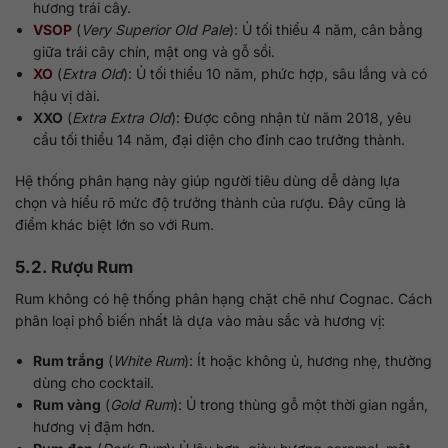
hương trái cây.
VSOP
(
Very Superior Old Pale
): Ủ tối thiểu 4 năm, cân bằng
giữa trái cây chín, mật ong và gỗ sồi.
XO
(
Extra Old
): Ủ tối thiểu 10 năm, phức hợp, sâu lắng và có
hậu vị dài.
XXO
(
Extra Extra Old
): Được công nhận từ năm 2018, yêu
cầu tối thiểu 14 năm, đại diện cho đỉnh cao trưởng thành.
Hệ thống phân hạng này giúp người tiêu dùng dễ dàng lựa
chọn và hiểu rõ mức độ trưởng thành của rượu. Đây cũng là
điểm khác biệt lớn so với Rum.
5.2. Rượu Rum
Rum không có hệ thống phân hạng chặt chẽ như Cognac. Cách
phân loại phổ biến nhất là dựa vào màu sắc và hương vị:
Rum trắng
(
White Rum
): Ít hoặc không ủ, hương nhẹ, thường
dùng cho cocktail.
Rum vàng
(
Gold Rum
): Ủ trong thùng gỗ một thời gian ngắn,
hương vị đậm hơn.