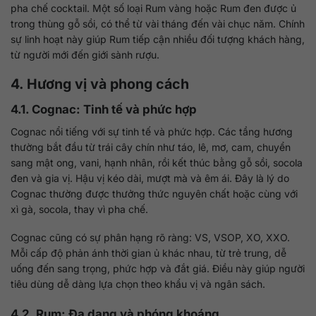
pha chế cocktail. Một số loại Rum vàng hoặc Rum đen được ủ
trong thùng gỗ sồi, có thể từ vài tháng đến vài chục năm. Chính
sự linh hoạt này giúp Rum tiếp cận nhiều đối tượng khách hàng,
từ người mới đến giới sành rượu.
4. Hương vị và phong cách
4.1. Cognac: Tinh tế và phức hợp
Cognac nổi tiếng với sự tinh tế và phức hợp. Các tầng hương
thường bắt đầu từ trái cây chín như táo, lê, mơ, cam, chuyển
sang mật ong, vani, hạnh nhân, rồi kết thúc bằng gỗ sồi, socola
đen và gia vị. Hậu vị kéo dài, mượt mà và êm ái. Đây là lý do
Cognac thường được thưởng thức nguyên chất hoặc cùng với
xì gà, socola, thay vì pha chế.
Cognac cũng có sự phân hạng rõ ràng: VS, VSOP, XO, XXO.
Mỗi cấp độ phản ánh thời gian ủ khác nhau, từ trẻ trung, dễ
uống đến sang trọng, phức hợp và đắt giá. Điều này giúp người
tiêu dùng dễ dàng lựa chọn theo khẩu vị và ngân sách.
4.2. Rum: Đa dạng và phóng khoáng