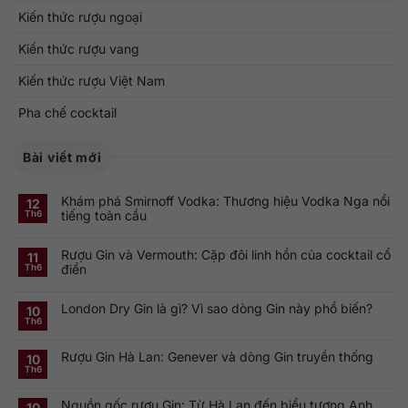
Kiến thức rượu ngoại
Kiến thức rượu vang
Kiến thức rượu Việt Nam
Pha chế cocktail
Bài viết mới
Khám phá Smirnoff Vodka: Thương hiệu Vodka Nga nổi
12
tiếng toàn cầu
Th6
Không
có
Rượu Gin và Vermouth: Cặp đôi linh hồn của cocktail cổ
bình
11
luận
điển
Th6
ở
Khám
Không
phá
có
Smirnoff
London Dry Gin là gì? Vì sao dòng Gin này phổ biến?
bình
10
Vodka:
luận
Th6
Thương
ở
Không
hiệu
Rượu
có
Vodka
Gin
bình
Nga
Rượu Gin Hà Lan: Genever và dòng Gin truyền thống
và
luận
10
nổi
ở
Vermouth:
Th6
tiếng
Không
London
Cặp
toàn
có
Dry
đôi
cầu
bình
Gin
linh
Nguồn gốc rượu Gin: Từ Hà Lan đến biểu tượng Anh
luận
10
là
hồn