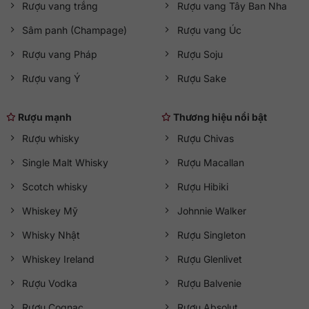
Rượu vang trắng
Rượu vang Tây Ban Nha
Sâm panh (Champage)
Rượu vang Úc
Rượu vang Pháp
Rượu Soju
Rượu vang Ý
Rượu Sake
Rượu mạnh
Thương hiệu nổi bật
Rượu whisky
Rượu Chivas
Single Malt Whisky
Rượu Macallan
Scotch whisky
Rượu Hibiki
Whiskey Mỹ
Johnnie Walker
Whisky Nhật
Rượu Singleton
Whiskey Ireland
Rượu Glenlivet
Rượu Vodka
Rượu Balvenie
Rượu Cognac
Rượu Absolut