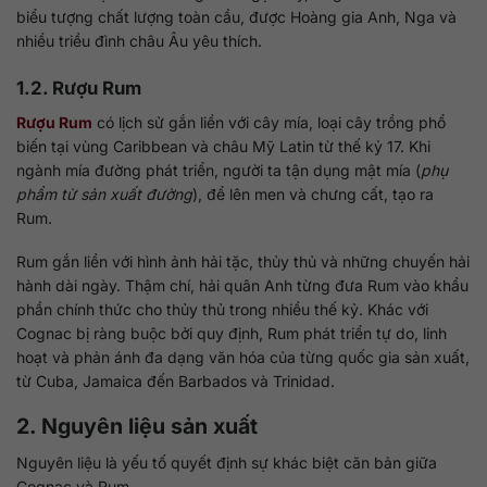
biểu tượng chất lượng toàn cầu, được Hoàng gia Anh, Nga và
nhiều triều đình châu Âu yêu thích.
1.2. Rượu Rum
Rượu Rum
có lịch sử gắn liền với cây mía, loại cây trồng phổ
biến tại vùng Caribbean và châu Mỹ Latin từ thế kỷ 17. Khi
ngành mía đường phát triển, người ta tận dụng mật mía (
phụ
phẩm từ sản xuất đường
), để lên men và chưng cất, tạo ra
Rum.
Rum gắn liền với hình ảnh hải tặc, thủy thủ và những chuyến hải
hành dài ngày. Thậm chí, hải quân Anh từng đưa Rum vào khẩu
phần chính thức cho thủy thủ trong nhiều thế kỷ. Khác với
Cognac bị ràng buộc bởi quy định, Rum phát triển tự do, linh
hoạt và phản ánh đa dạng văn hóa của từng quốc gia sản xuất,
từ Cuba, Jamaica đến Barbados và Trinidad.
2. Nguyên liệu sản xuất
Nguyên liệu là yếu tố quyết định sự khác biệt căn bản giữa
Cognac và Rum.