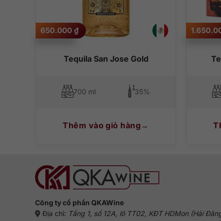
650.000
₫
1.650.
do
Tequila San Jose Gold
Te
700 ml
35%
Thêm vào giỏ hàng
T
Công ty cổ phần QKAWine
Địa chỉ:
Tầng 1, số 12A, lô TT02, KĐT HDMon (Hải Đăn