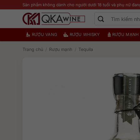
Bỏ
Sản phẩm không dành cho người dưới 18 tuổi và phụ nữ đan
qua
nội
dung
RƯỢU VANG
RƯỢU WHISKY
RƯỢU MẠNH
Trang chủ
/
Rượu mạnh
/
Tequila