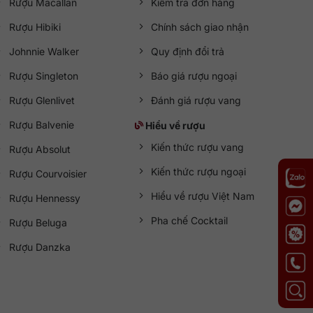
Rượu Macallan
Kiểm tra đơn hàng
Rượu Hibiki
Chính sách giao nhận
Johnnie Walker
Quy định đổi trả
Rượu Singleton
Báo giá rượu ngoại
Rượu Glenlivet
Đánh giá rượu vang
Rượu Balvenie
Hiểu về rượu
Kiến thức rượu vang
Rượu Absolut
Kiến thức rượu ngoại
Rượu Courvoisier
Hiểu về rượu Việt Nam
Rượu Hennessy
Pha chế Cocktail
Rượu Beluga
Rượu Danzka