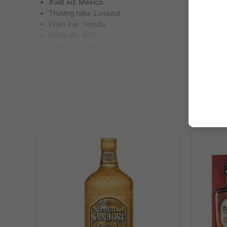
Xuất xứ: Mexico
Thương hiệu: Lunazul
Phân loại: Tequila
Nồng độ: 40%
Dung tích: 750 ml
Màu sắc: Màu vàng nhạt
Cách thưởng thức: Uống nguyên chất, pha chế cockta
Mô tả hương vị rượu và cách thưở
Rượu có tông màu vàng nhạt sáng rất hấp dẫn đúng chuẩn 
ngọt ngào tươi mát của cây thùa gai xanh. Rượu mang đế
Bạn có thể uống rượu trực tiếp để cảm nhận hương vị ng
trong nhiều kiểu cocktail cao cấp như Margarita chẳng h