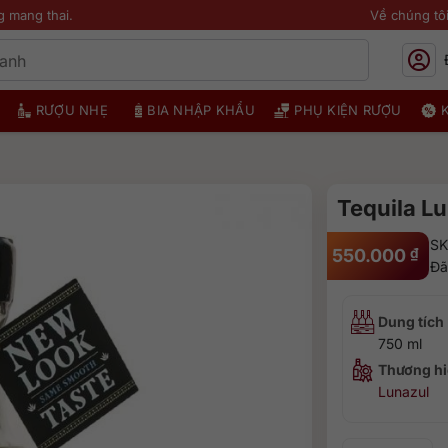
g mang thai.
Về chúng tô
RƯỢU NHẸ
BIA NHẬP KHẨU
PHỤ KIỆN RƯỢU
Tequila L
SK
550.000
₫
Đã
Dung tích
750 ml
Thương hi
Lunazul