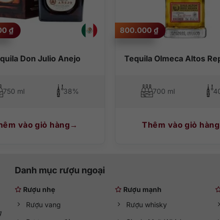
000
₫
800.000
₫
quila Don Julio Anejo
Tequila Olmeca Altos R
750 ml
38%
700 ml
4
hêm vào giỏ hàng
Thêm vào giỏ hàng
Danh mục rượu ngoại
Rượu nhẹ
Rượu mạnh
Rượu vang
Rượu whisky
g