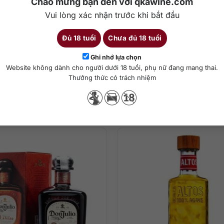
Chào mừng bạn đến với qkawine.com
Vui lòng xác nhận trước khi bắt đầu
Đủ 18 tuổi
Chưa đủ 18 tuổi
Chi tiết
Ghi nhớ lựa chọn
il
Website không dành cho người dưới 18 tuổi, phụ nữ đang mang thai.
Thưởng thức có trách nhiệm
ng thức
Sản phẩm tương tự
tequila phân hạng Reposado. Hương vị cân bằng và tinh tế giữa gia 
n cho người dùng trải nghiệm thưởng thức sảng khoái, đa chiều và 
uyên bản, uống nó cùng đá lạnh hoặc nếm cùng muối và chanh để gia t
ạn.