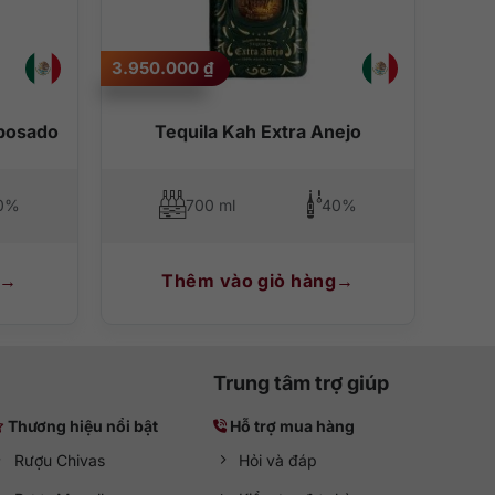
3.950.000
₫
eposado
Tequila Kah Extra Anejo
0%
700 ml
40%
Thêm vào giỏ hàng
Trung tâm trợ giúp
Thương hiệu nổi bật
Hỗ trợ mua hàng
Rượu Chivas
Hỏi và đáp