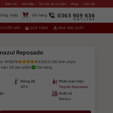
i
Báo chí
Hỏi đáp
Tin tức và sự kiện
Blog
Liên hệ
0363 909 636
Đăng nhập
Giỏ hàng
KHUYẾN MÃI
QUÀ TẶNG
NHÀ SẢN XUẤT
unazul Reposado
U: W18576
4.6/5.0 (36 bình chọn)
 bán: 26 sản phẩm
Còn hàng
Nồng độ
Phân loại rượu
40%
Tequila Reposado
ệu
Xuất xứ
Mexico