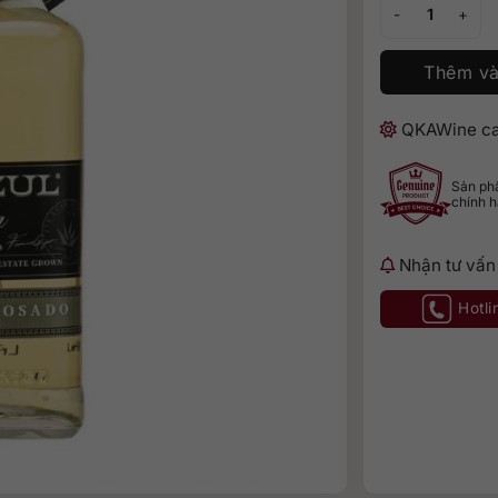
Tequila Lunazul
Thêm và
QKAWine ca
Sản p
chính 
Nhận tư vấn
Hotli