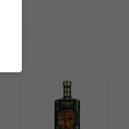
vị thùng gỗ sồi như vani, hạnh nhân, gia vị cùng với sự
cực kỳ hấp dẫn.
ăng hương vị. Chai tequila thú vị này cũng xuất hiện