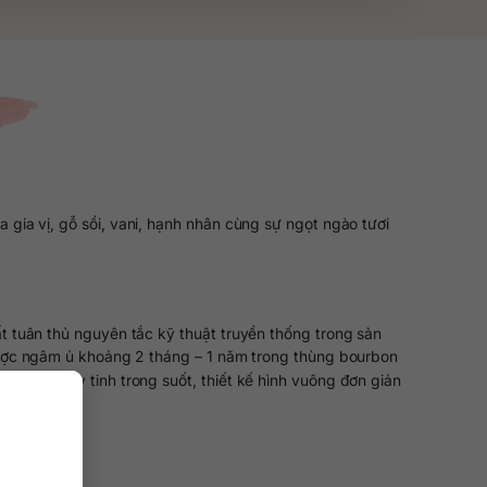
ia vị, gỗ sồi, vani, hạnh nhân cùng sự ngọt ngào tươi
 tuân thủ nguyên tắc kỹ thuật truyền thống trong sản
 được ngâm ủ khoảng 2 tháng – 1 năm trong thùng bourbon
chai thủy tinh trong suốt, thiết kế hình vuông đơn giản