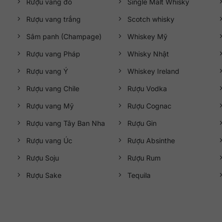
Rượu vang đỏ
Single Malt Whisky
Rượu vang trắng
Scotch whisky
Sâm panh (Champage)
Whiskey Mỹ
Rượu vang Pháp
Whisky Nhật
Rượu vang Ý
Whiskey Ireland
Rượu vang Chile
Rượu Vodka
Rượu vang Mỹ
Rượu Cognac
Rượu vang Tây Ban Nha
Rượu Gin
Rượu vang Úc
Rượu Absinthe
Rượu Soju
Rượu Rum
Rượu Sake
Tequila