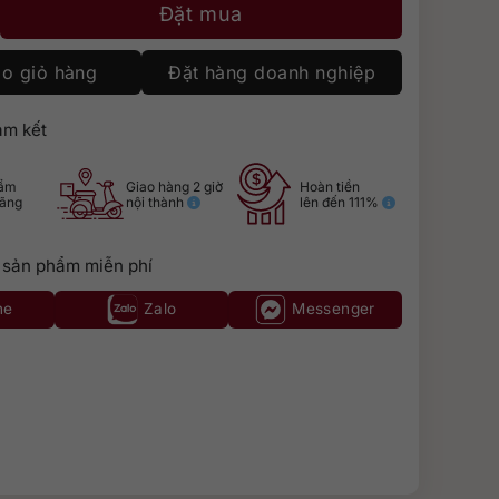
 Reposado số lượng
Đặt mua
o giỏ hàng
Đặt hàng doanh nghiệp
m kết
hẩm
Giao hàng 2 giờ
Hoàn tiền
hãng
nội thành
lên đến 111%
 sản phẩm miễn phí
ne
Zalo
Messenger