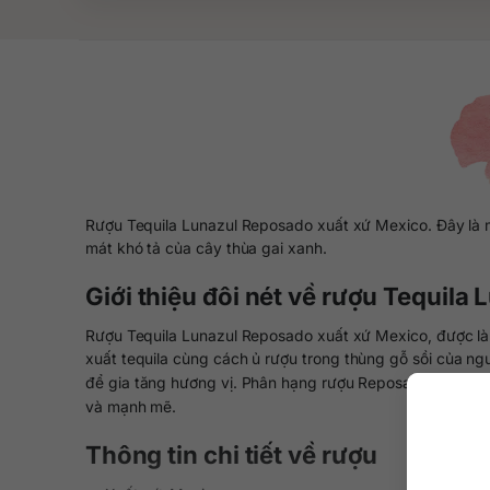
Rượu Tequila Lunazul Reposado xuất xứ Mexico. Đây là m
mát khó tả của cây thùa gai xanh.
Giới thiệu đôi nét về rượu Tequil
Rượu Tequila Lunazul Reposado xuất xứ Mexico, được làm
xuất tequila cùng cách ủ rượu trong thùng gỗ sồi của n
để gia tăng hương vị. Phân hạng rượu Reposado với gam 
và mạnh mẽ.
Thông tin chi tiết về rượu