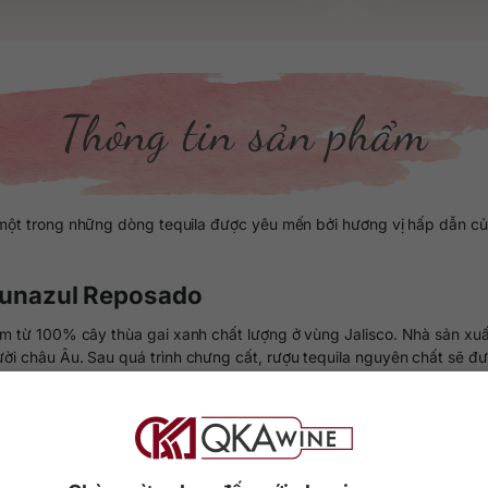
Thông tin sản phẩm
ột trong những dòng tequila được yêu mến bởi hương vị hấp dẫn của g
a Lunazul Reposado
 từ 100% cây thùa gai xanh chất lượng ở vùng Jalisco. Nhà sản xuất
gười châu Âu. Sau quá trình chưng cất, rượu tequila nguyên chất sẽ
màu vàng nhạt trong trẻo đầy lôi cuốn. Nồng độ 40% ABV, đóng trong 