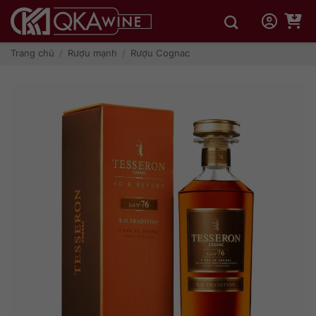
Bỏ
qua
nội
dung
Trang chủ
/
Rượu mạnh
/
Rượu Cognac