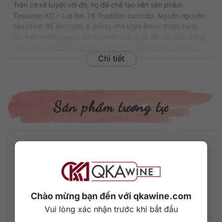
Trên cơ sở tuyệt vời đó, họ đã chế tạo nên sản phẩm
Tesseron XO – Lot No. 76 Tradition cao cấp. Nguồn nguyên
liệu chính để làm rượu là giống nho Ugni Blanc được canh
tác trên những ngọn đồi đá phấn trắng và đá vôi, dốc đứng,
đón trọn ánh nắng mặt trời. Thời gian, nguyên liệu, khí hậu,
Chi tiết
hầm ủ cổ xưa, gỗ sồi và kinh nghiệm lâu năm của các bậc
thầy đã làm nên một dòng cognac tuyệt đỉnh. Rượu được
chưng cất vào năm 1976.
Tại Việt Nam, giá chai rượu này dao động khoảng gần
Sản phẩm tương tự
5.650.000 đồng/chai 700ml.
Thông tin chi tiết về rượu
Xuất xứ: Pháp
Thương hiệu: Tesseron
Phân loại: Cognac
Nồng độ: 40%
Dung tích: 700 ml
Chào mừng bạn đến với qkawine.com
Tuổi rượu/ Hạng rượu: XO
Vui lòng xác nhận trước khi bắt đầu
Màu sắc: Màu vàng nâu