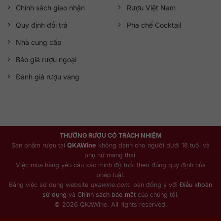
Chính sách giao nhận
Rượu Việt Nam
Quy định đổi trả
Pha chế Cocktail
Nhà cung cấp
Báo giá rượu ngoại
Đánh giá rượu vang
THƯỞNG RƯỢU CÓ TRÁCH NHIỆM
Sản phẩm rượu tại
QKAWine
không dành cho người dưới 18 tuổi và
phụ nữ mang thai.
Việc mua hàng yêu cầu xác minh độ tuổi theo đúng quy định của
pháp luật.
Bằng việc sử dụng website
qkawine.com
, bạn đồng ý với
Điều khoản
sử dụng
và
Chính sách bảo mật
của chúng tôi.
© 2026 QKAWine. All rights reserved.