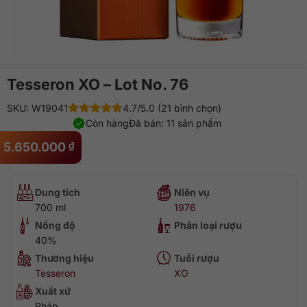
Tesseron XO – Lot No. 76
SKU: W19041
4.7/5.0 (21 bình chọn)
Còn hàng
Đã bán: 11 sản phẩm
5.650.000
₫
Dung tích
Niên vụ
700 ml
1976
Nồng độ
Phân loại rượu
40%
Thương hiệu
Tuổi rượu
Tesseron
XO
Xuất xứ
Pháp