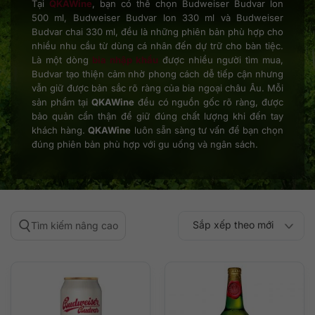
Tại
QKAWine
, bạn có thể chọn Budweiser Budvar lon
500 ml, Budweiser Budvar lon 330 ml và Budweiser
Budvar chai 330 ml, đều là những phiên bản phù hợp cho
nhiều nhu cầu từ dùng cá nhân đến dự trữ cho bàn tiệc.
Là một dòng
bia nhập khẩu
được nhiều người tìm mua,
Budvar tạo thiện cảm nhờ phong cách dễ tiếp cận nhưng
vẫn giữ được bản sắc rõ ràng của bia ngoại châu Âu. Mỗi
sản phẩm tại
QKAWine
đều có nguồn gốc rõ ràng, được
bảo quản cẩn thận để giữ đúng chất lượng khi đến tay
khách hàng.
QKAWine
luôn sẵn sàng tư vấn để bạn chọn
đúng phiên bản phù hợp với gu uống và ngân sách.
Sắp xếp theo mới
Tìm kiếm nâng cao
Sắp xếp theo
Sắp xếp theo mức
nhất
Sắp xếp theo giá:
Sắp xếp theo giá:
độ phổ biến
thấp đến cao
cao đến thấp