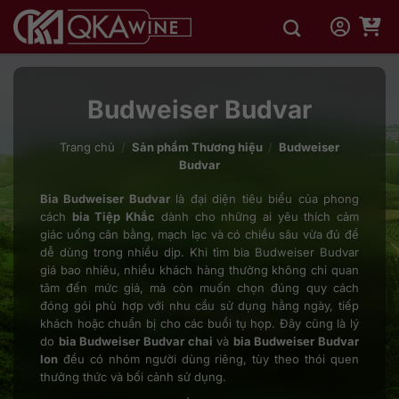
Bỏ
qua
nội
dung
Budweiser Budvar
Trang chủ
/
Sản phẩm Thương hiệu
/
Budweiser
Budvar
Bia Budweiser Budvar
là đại diện tiêu biểu của phong
cách
bia Tiệp Khắc
dành cho những ai yêu thích cảm
giác uống cân bằng, mạch lạc và có chiều sâu vừa đủ để
dễ dùng trong nhiều dịp. Khi tìm bia Budweiser Budvar
giá bao nhiêu, nhiều khách hàng thường không chỉ quan
tâm đến mức giá, mà còn muốn chọn đúng quy cách
đóng gói phù hợp với nhu cầu sử dụng hằng ngày, tiếp
khách hoặc chuẩn bị cho các buổi tụ họp. Đây cũng là lý
do
bia Budweiser Budvar chai
và
bia Budweiser Budvar
lon
đều có nhóm người dùng riêng, tùy theo thói quen
thưởng thức và bối cảnh sử dụng.