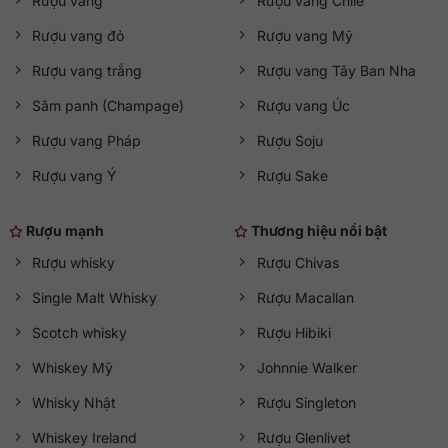
Rượu vang
Rượu vang Chile
Rượu vang đỏ
Rượu vang Mỹ
Rượu vang trắng
Rượu vang Tây Ban Nha
Sâm panh (Champage)
Rượu vang Úc
Rượu vang Pháp
Rượu Soju
Rượu vang Ý
Rượu Sake
Rượu mạnh
Thương hiệu nổi bật
Rượu whisky
Rượu Chivas
Single Malt Whisky
Rượu Macallan
Scotch whisky
Rượu Hibiki
Whiskey Mỹ
Johnnie Walker
Whisky Nhật
Rượu Singleton
Whiskey Ireland
Rượu Glenlivet