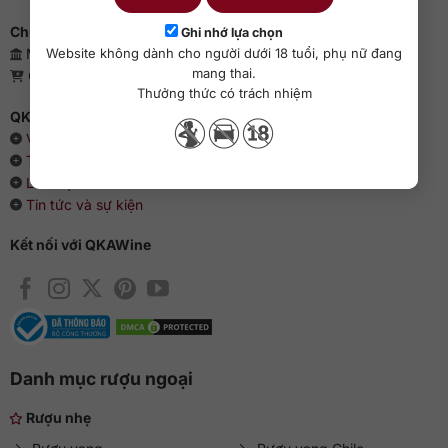
Chứng nhận kinh doanh
Ghi nhớ lựa chọn
Website không dành cho người dưới 18 tuổi, phụ nữ đang
Mã số doanh nghiệp: 0110385539 - QKAWine JSC
mang thai.
Giấy phép bán lẻ rượu: 04/GP-UBND
Thưởng thức có trách nhiệm
QKAWine - Chuyên rượu ngoại hàng đầu Việt Nam
Về chúng tôi
Thông cáo báo chí
Liên hệ với QKAWine
Tin tức và sự kiện
Kết nối với QKAWine
Danh mục rượu ngoại
Rượu nhẹ