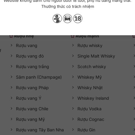
Website không dành cho người dưới 18 tuổi, phụ nữ đang mang thai.
Thưởng thức có trách nhiệm
Danh mục rượu ngoại
Rượu nhẹ
Rượu mạnh
Rượu vang
Rượu whisky
g
Rượu vang đỏ
Single Malt Whisky
Rượu vang trắng
Scotch whisky
Sâm panh (Champage)
Whiskey Mỹ
Rượu vang Pháp
Whisky Nhật
Rượu vang Ý
Whiskey Ireland
Rượu vang Chile
Rượu Vodka
Rượu vang Mỹ
Rượu Cognac
Rượu vang Tây Ban Nha
Rượu Gin