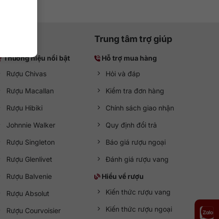
Trung tâm trợ giúp
Thương hiệu nổi bật
Hỗ trợ mua hàng
Rượu Chivas
Hỏi và đáp
Rượu Macallan
Kiểm tra đơn hàng
Rượu Hibiki
Chính sách giao nhận
Johnnie Walker
Quy định đổi trả
Rượu Singleton
Báo giá rượu ngoại
Rượu Glenlivet
Đánh giá rượu vang
Rượu Balvenie
Hiểu về rượu
Kiến thức rượu vang
Rượu Absolut
Kiến thức rượu ngoại
Rượu Courvoisier