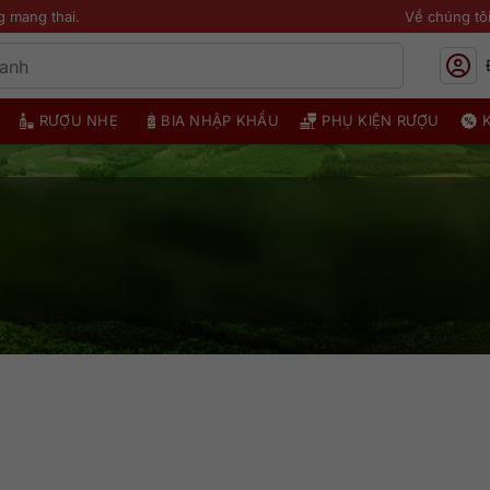
g mang thai.
Về chúng tô
RƯỢU NHẸ
BIA NHẬP KHẨU
PHỤ KIỆN RƯỢU