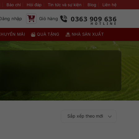
i
Báo chí
Hỏi đáp
Tin tức và sự kiện
Blog
Liên hệ
0363 909 636
Đăng nhập
Giỏ hàng
KHUYẾN MÃI
QUÀ TẶNG
NHÀ SẢN XUẤT
Sắp xếp theo mới
Sắp xếp theo
Sắp xếp theo mức
nhất
Sắp xếp theo giá:
Sắp xếp theo giá: