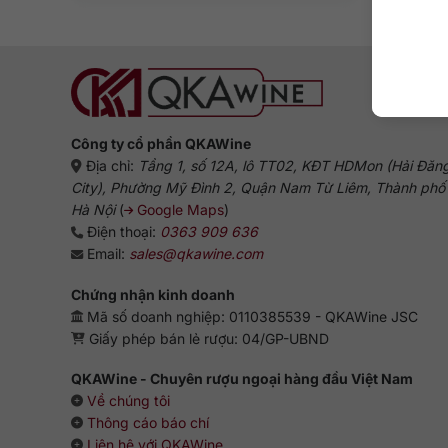
Công ty cổ phần QKAWine
Địa chỉ:
Tầng 1, số 12A, lô TT02, KĐT HDMon (Hải Đăn
City), Phường Mỹ Đình 2, Quận Nam Từ Liêm, Thành phố
Hà Nội
(
Google Maps
)
Điện thoại:
0363 909 636
Email:
sales@qkawine.com
Chứng nhận kinh doanh
Mã số doanh nghiệp: 0110385539 - QKAWine JSC
Giấy phép bán lẻ rượu: 04/GP-UBND
QKAWine - Chuyên rượu ngoại hàng đầu Việt Nam
Về chúng tôi
Thông cáo báo chí
Liên hệ với QKAWine