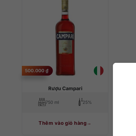
500.000
₫
Rượu Campari
750 ml
25%
Thêm vào giỏ hàng