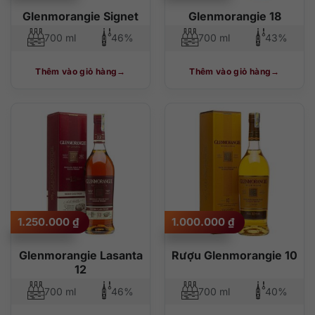
Glenmorangie Signet
Glenmorangie 18
700 ml
46%
700 ml
43%
Thêm vào giỏ hàng
Thêm vào giỏ hàng
1.250.000
₫
1.000.000
₫
Glenmorangie Lasanta
Rượu Glenmorangie 10
12
700 ml
46%
700 ml
40%