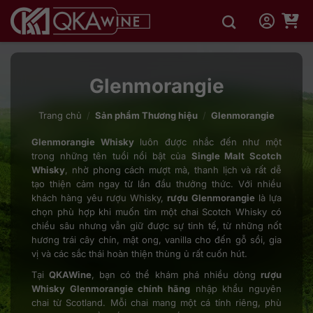
Bỏ
qua
nội
dung
Glenmorangie
Trang chủ
/
Sản phẩm Thương hiệu
/
Glenmorangie
Glenmorangie Whisky
luôn được nhắc đến như một
trong những tên tuổi nổi bật của
Single Malt Scotch
Whisky
, nhờ phong cách mượt mà, thanh lịch và rất dễ
tạo thiện cảm ngay từ lần đầu thưởng thức. Với nhiều
khách hàng yêu rượu Whisky,
rượu Glenmorangie
là lựa
chọn phù hợp khi muốn tìm một chai Scotch Whisky có
chiều sâu nhưng vẫn giữ được sự tinh tế, từ những nốt
hương trái cây chín, mật ong, vanilla cho đến gỗ sồi, gia
vị và các sắc thái hoàn thiện thùng ủ rất cuốn hút.
Tại
QKAWine
, bạn có thể khám phá nhiều dòng
rượu
Whisky Glenmorangie chính hãng
nhập khẩu nguyên
chai từ Scotland. Mỗi chai mang một cá tính riêng, phù