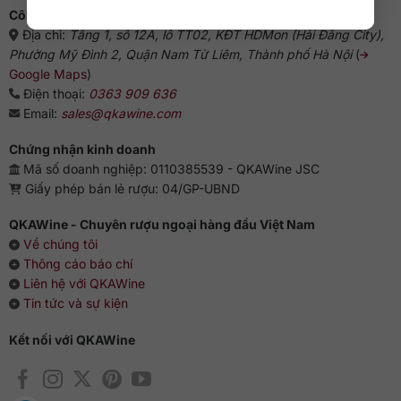
Công ty cổ phần QKAWine
Địa chỉ:
Tầng 1, số 12A, lô TT02, KĐT HDMon (Hải Đăng City),
Phường Mỹ Đình 2, Quận Nam Từ Liêm, Thành phố Hà Nội
(
Google Maps
)
Điện thoại:
0363 909 636
Email:
sales@qkawine.com
Chứng nhận kinh doanh
Mã số doanh nghiệp: 0110385539 - QKAWine JSC
Giấy phép bán lẻ rượu: 04/GP-UBND
QKAWine - Chuyên rượu ngoại hàng đầu Việt Nam
Về chúng tôi
Thông cáo báo chí
Liên hệ với QKAWine
Tin tức và sự kiện
Kết nối với QKAWine