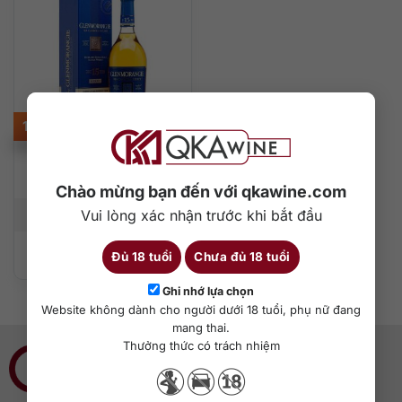
1.630.000
₫
Glenmorangie 15 –
Batch 2
Chào mừng bạn đến với qkawine.com
Vui lòng xác nhận trước khi bắt đầu
700 ml
43%
Đủ 18 tuổi
Chưa đủ 18 tuổi
Thêm vào giỏ hàng
Ghi nhớ lựa chọn
Website không dành cho người dưới 18 tuổi, phụ nữ đang
mang thai.
Thưởng thức có trách nhiệm