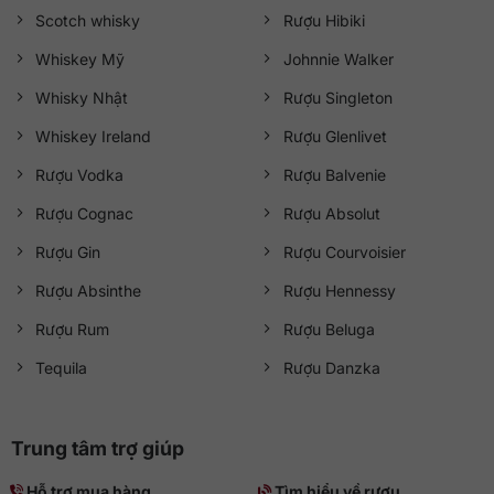
Scotch whisky
Rượu Hibiki
Whiskey Mỹ
Johnnie Walker
Whisky Nhật
Rượu Singleton
Whiskey Ireland
Rượu Glenlivet
Rượu Vodka
Rượu Balvenie
Rượu Cognac
Rượu Absolut
Rượu Gin
Rượu Courvoisier
Rượu Absinthe
Rượu Hennessy
Rượu Rum
Rượu Beluga
Tequila
Rượu Danzka
Trung tâm trợ giúp
Hỗ trợ mua hàng
Tìm hiểu về rượu