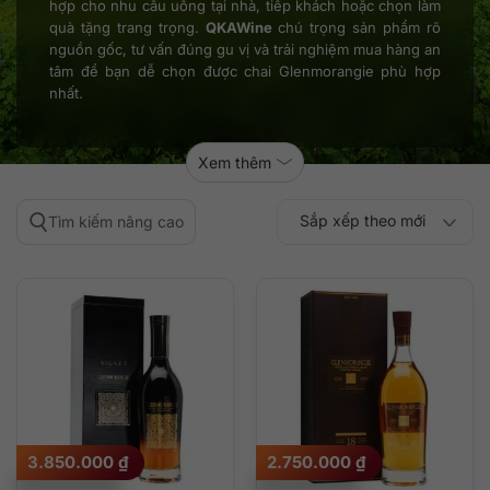
hợp cho nhu cầu uống tại nhà, tiếp khách hoặc chọn làm
quà tặng trang trọng.
QKAWine
chú trọng sản phẩm rõ
nguồn gốc, tư vấn đúng gu vị và trải nghiệm mua hàng an
tâm để bạn dễ chọn được chai Glenmorangie phù hợp
nhất.
Xem thêm
Sắp xếp theo mới
Tìm kiếm nâng cao
Sắp xếp theo
Sắp xếp theo mức
nhất
Sắp xếp theo giá:
Sắp xếp theo giá:
độ phổ biến
thấp đến cao
cao đến thấp
3.850.000
₫
2.750.000
₫