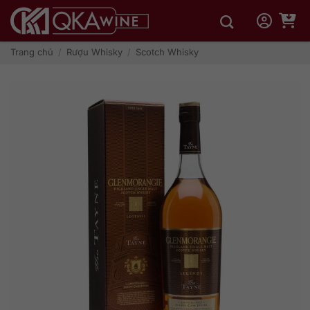
Bỏ
qua
nội
dung
Trang chủ
/
Rượu Whisky
/
Scotch Whisky