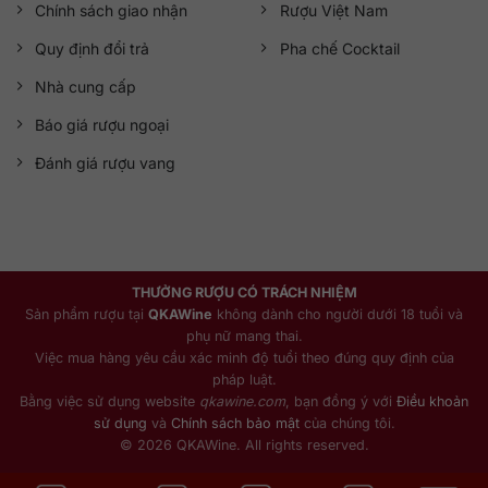
Chính sách giao nhận
Rượu Việt Nam
Quy định đổi trả
Pha chế Cocktail
Nhà cung cấp
Báo giá rượu ngoại
Đánh giá rượu vang
THƯỞNG RƯỢU CÓ TRÁCH NHIỆM
Sản phẩm rượu tại
QKAWine
không dành cho người dưới 18 tuổi và
phụ nữ mang thai.
Việc mua hàng yêu cầu xác minh độ tuổi theo đúng quy định của
pháp luật.
Bằng việc sử dụng website
qkawine.com
, bạn đồng ý với
Điều khoản
sử dụng
và
Chính sách bảo mật
của chúng tôi.
© 2026 QKAWine. All rights reserved.