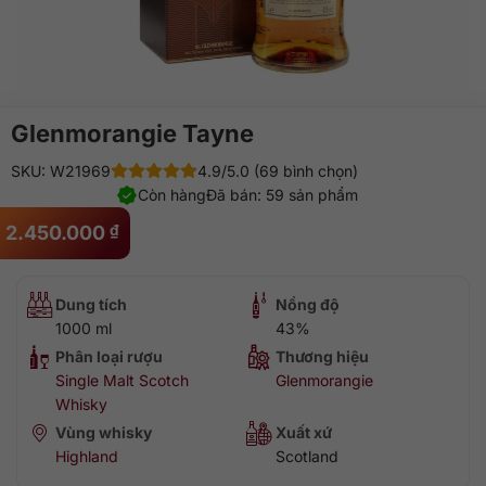
Glenmorangie Tayne
SKU: W21969
4.9/5.0 (69 bình chọn)
Còn hàng
Đã bán: 59 sản phẩm
2.450.000
₫
Dung tích
Nồng độ
1000 ml
43%
Phân loại rượu
Thương hiệu
Single Malt Scotch
Glenmorangie
Whisky
Vùng whisky
Xuất xứ
Highland
Scotland