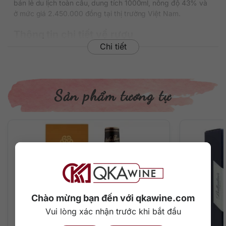
bán lẻ du lịch toàn cầu, dung tích 1000ml, nồng độ 43% và
ở mức giá 2.450.000 đồng tại thị trường Việt Nam.
Thông tin chi tiết về rượu
Chi tiết
Xuất xứ: Scotland
Vùng sản xuất: Highland
Thương hiệu: Glenmorangie
Phân loại: Single Malt Scotch Whisky
Sản phẩm tương tự
Nồng độ: 43%
Dung tích: 1000 ml
Màu sắc: Màu vàng hổ phách đậm
Cách thưởng thức: Uống nguyên chất, thêm đá viên, pha
chế cocktail
Mô tả hương vị rượu
– Hương thơm: Bên trong màu vàng hổ phách dạng sợi phát
sáng là chuỗi hương thơm kỳ lạ bắt đầu với trái cây ngon
Chào mừng bạn đến với qkawine.com
ngọt, kẹo cao su hương trái cây, mùi của một món ăn kinh
điển Thổ Nhĩ Kỳ, một ít vỏ cam tươi mới, chỉ nha khoa và
Vui lòng xác nhận trước khi bắt đầu
caramel tươi. Ngay từ khi bật nắp bạn đã có thể tận hưởng