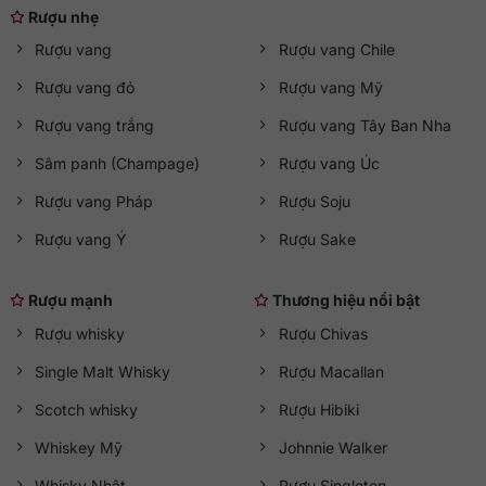
Rượu nhẹ
Rượu vang
Rượu vang Chile
Rượu vang đỏ
Rượu vang Mỹ
Rượu vang trắng
Rượu vang Tây Ban Nha
Sâm panh (Champage)
Rượu vang Úc
Rượu vang Pháp
Rượu Soju
Rượu vang Ý
Rượu Sake
Rượu mạnh
Thương hiệu nổi bật
Rượu whisky
Rượu Chivas
Single Malt Whisky
Rượu Macallan
Scotch whisky
Rượu Hibiki
Whiskey Mỹ
Johnnie Walker
Whisky Nhật
Rượu Singleton