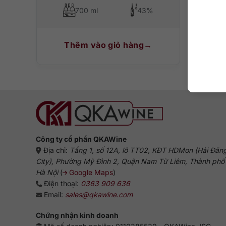
700 ml
43%
Thêm vào giỏ hàng
T
Công ty cổ phần QKAWine
Địa chỉ:
Tầng 1, số 12A, lô TT02, KĐT HDMon (Hải Đăn
City), Phường Mỹ Đình 2, Quận Nam Từ Liêm, Thành phố
Hà Nội
(
Google Maps
)
Điện thoại:
0363 909 636
Email:
sales@qkawine.com
Chứng nhận kinh doanh