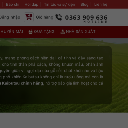
i
Báo chí
Hỏi đáp
Tin tức và sự kiện
Blog
Liên hệ
0363 909 636
Đăng nhập
Giỏ hàng
KHUYẾN MÃI
QUÀ TẶNG
NHÀ SẢN XUẤT
ky, mang phong cách hiện đại, cá tính và đầy sáng tạo
g cho tinh thần phá cách, không khuôn mẫu, phản ánh
quyện giữa vị ngọt dịu của gỗ sồi, chút khói nhẹ và hậu
g phố khiến Kaibutsu không chỉ là rượu uống mà còn là
u Kaibutsu chính hãng
, hỗ trợ báo giá linh hoạt cho cá