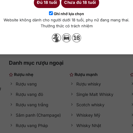
Đủ 18 tuổi
Chưa đủ 18 tuổi
700 ml
43%
Ghi nhớ lựa chọn
Website không dành cho người dưới 18 tuổi, phụ nữ đang mang thai.
hêm vào giỏ hàng
Thưởng thức có trách nhiệm
Danh mục rượu ngoại
Rượu nhẹ
Rượu mạnh
Rượu vang
Rượu whisky
g
Rượu vang đỏ
Single Malt Whisky
Rượu vang trắng
Scotch whisky
Sâm panh (Champage)
Whiskey Mỹ
Rượu vang Pháp
Whisky Nhật