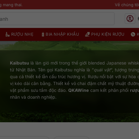
g mang thai.
Về chúng tô
RƯỢU NHẸ
BIA NHẬP KHẨU
PHỤ KIỆN RƯỢU
Kaibutsu
là làn gió mới trong thế giới blended Japanese whis
từ Nhật Bản. Tên gọi Kaibutsu nghĩa là “
quái vật
“, tượng trưn
qua cả thiết kế lẫn cấu trúc hương vị. Rượu nổi bật với sự hòa 
vị kéo dài cân bằng. Thiết kế vỏ chai đậm chất mỹ thuật đườn
vật phẩm sưu tầm độc đáo.
QKAWine
cam kết phân phối
rượ
nhân và doanh nghiệp.