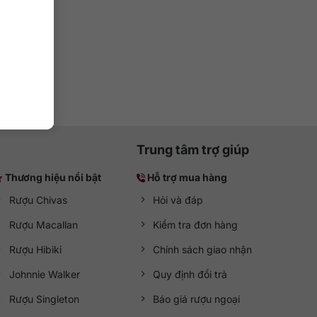
Trung tâm trợ giúp
Thương hiệu nổi bật
Hỗ trợ mua hàng
Rượu Chivas
Hỏi và đáp
Rượu Macallan
Kiểm tra đơn hàng
Rượu Hibiki
Chính sách giao nhận
Johnnie Walker
Quy định đổi trả
Rượu Singleton
Báo giá rượu ngoại