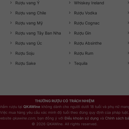
Rượu vang Ý
Whiskey Ireland
Rượu vang Chile
Rượu Vodka
Rượu vang Mỹ
Rượu Cognac
Rượu vang Tây Ban Nha
Rượu Gin
Rượu vang Úc
Rượu Absinthe
Rượu Soju
Rượu Rum
Rượu Sake
Tequila
THƯỞNG RƯỢU CÓ TRÁCH NHIỆM
phẩm rượu tại
QKAWine
không dành cho người dưới 18 tuổi và phụ nữ mang
Việc mua hàng yêu cầu xác minh độ tuổi theo đúng quy định của pháp luật.
website
qkawine.com
, bạn đồng ý với
Điều khoản sử dụng
và
Chính sách b
© 2026 QKAWine. All rights reserved.