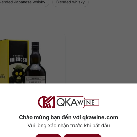
Blended Japanese whisky
Blended whisky
0
₫
Chào mừng bạn đến với qkawine.com
Vui lòng xác nhận trước khi bắt đầu
Kaibutsu Monki