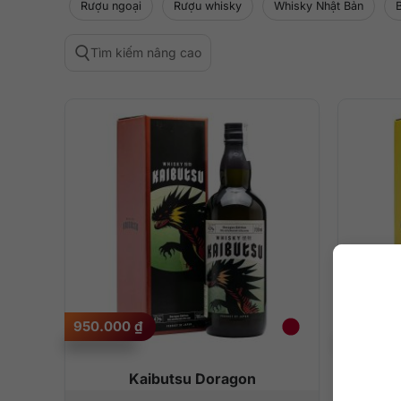
Rượu ngoại
Rượu whisky
Whisky Nhật Bản
Tìm kiếm nâng cao
950.000
₫
950.00
Kaibutsu Doragon