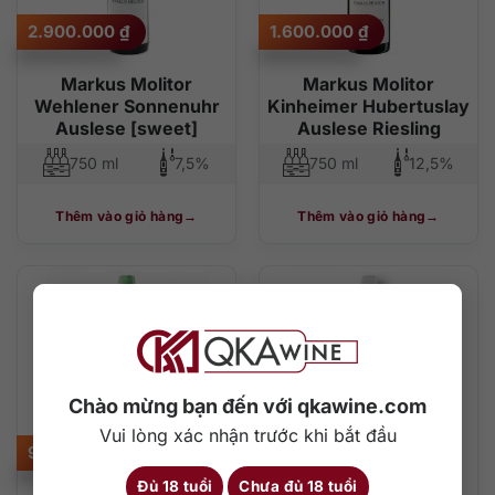
2.900.000
₫
1.600.000
₫
Markus Molitor
Markus Molitor
Wehlener Sonnenuhr
Kinheimer Hubertuslay
Auslese [sweet]
Auslese Riesling
750 ml
7,5%
750 ml
12,5%
Thêm vào giỏ hàng
Thêm vào giỏ hàng
Chào mừng bạn đến với qkawine.com
Vui lòng xác nhận trước khi bắt đầu
920.000
₫
965.000
₫
Đủ 18 tuổi
Chưa đủ 18 tuổi