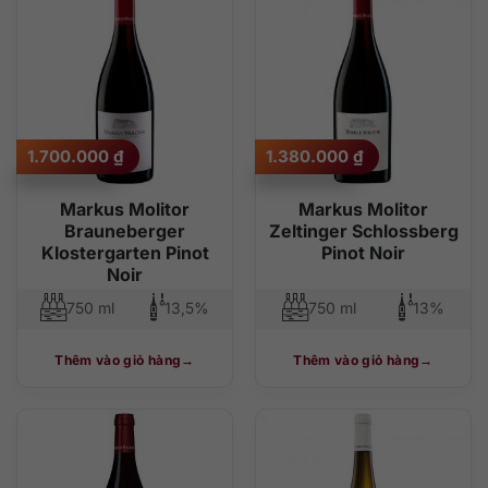
độ phổ biến
thấp đến cao
cao đến thấp
1.700.000
₫
1.380.000
₫
Markus Molitor
Markus Molitor
Brauneberger
Zeltinger Schlossberg
Klostergarten Pinot
Pinot Noir
Noir
750 ml
13,5%
750 ml
13%
Thêm vào giỏ hàng
Thêm vào giỏ hàng