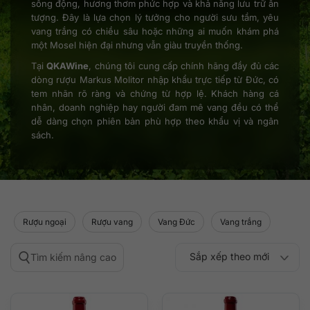
sống động, hương thơm phức hợp và khả năng lưu trữ ấn
tượng. Đây là lựa chọn lý tưởng cho người sưu tầm, yêu
vang trắng có chiều sâu hoặc những ai muốn khám phá
một Mosel hiện đại nhưng vẫn giàu truyền thống.
Tại
QKAWine
, chúng tôi cung cấp chính hãng đầy đủ các
dòng rượu Markus Molitor nhập khẩu trực tiếp từ Đức, có
tem nhãn rõ ràng và chứng từ hợp lệ. Khách hàng cá
nhân, doanh nghiệp hay người đam mê vang đều có thể
dễ dàng chọn phiên bản phù hợp theo khẩu vị và ngân
sách.
Rượu ngoại
Rượu vang
Vang Đức
Vang trắng
Sắp xếp theo mới
Tìm kiếm nâng cao
Sắp xếp theo
Sắp xếp theo mức
nhất
Sắp xếp theo giá:
Sắp xếp theo giá: