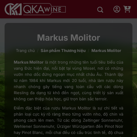
Bỏ
qua
nội
dung
Markus Molitor
Trang chủ
/
Sản phẩm Thương hiệu
/
Markus Molitor
Markus Molitor
là một trong những tên tuổi tiêu biểu của
vang Đức hiện đại, nổi bật tại vùng Mosel, nơi có những
vườn nho dốc đứng ngoạn mục nhất châu Âu. Thành lập
từ năm 1984 khi Markus mới 20 tuổi, nhà làm rượu này
nhanh chóng gây tiếng vang toàn cầu với các dòng
Riesling đa dạng từ khô đến ngọt, cùng triết lý sản xuất
không can thiệp hóa học, giữ trọn bản sắc terroir.
Điểm đặc biệt của rượu Markus Molitor là sự chi tiết và
phân loại cực kỳ rõ ràng theo từng vườn nho, độ chín và
phong cách lên men. Từ các dòng Zeltinger Sonnenuhr,
Wehlener Sonnenuhr, Ürziger Würzgarten đến Pinot Noir
hay Pinot Blanc, mỗi chai đều có cấu trúc tinh tế, độ chua