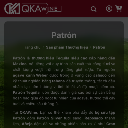
Bỏ
qua
nội
dung
Patrón
Trang chủ
/
Sản phẩm Thương hiệu
/
Patrón
Patrón
là
thương hiệu Tequila siêu cao cấp hàng đầu
Mexico
, nổi tiếng với quy trình sản xuất thủ công tỉ mỉ và
chất lượng vượt trội trong từng giọt rượu. Từ nguồn
agave xanh Weber
được trồng ở vùng cao
Jalisco
đến
kỹ thuật nghiền bằng
tahona
đá truyền thống, tất cả đều
nhằm tạo nên hương vị tinh khiết và độ mượt hiếm có.
Patrón Tequila
luôn được đánh giá cao bởi sự cân bằng
hoàn hảo giữa độ ngọt tự nhiên của agave, hương trái cây
tươi và chiều sâu thùng ủ.
Tại
QKAWine
, bạn có thể khám phá đầy đủ
bộ sưu tập
Patrón
gồm
Patrón Silver
tươi sáng,
Reposado
thanh
lịch,
Añejo
đậm đà và những phiên bản xa xỉ như
Gran