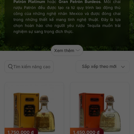
Patrón Platinum
hoặc
Gran Patrón Burdeos
. Mỗi chai
rượu Patrón đều được tạo ra từ quy trình lao động thủ
công của những nghệ nhân Mexico và được đóng chai
trong những thiết kế mang tính nghệ thuật. Đây là lựa
chọn hoàn hảo cho người yêu rượu Tequila muốn trải
nghiệm sự sang trọng đích thực.
Xem thêm
Sắp xếp theo mới
Tìm kiếm nâng cao
Sắp xếp theo
Sắp xếp theo mức
nhất
Sắp xếp theo giá:
Sắp xếp theo giá:
độ phổ biến
thấp đến cao
cao đến thấp
1.750.000
₫
1.450.000
₫