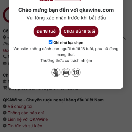
Chào mừng bạn đến với qkawine.com
Vui lòng xác nhận trước khi bắt đầu
Công ty cổ phần QKAWine
Đủ 18 tuổi
Chưa đủ 18 tuổi
Địa chỉ:
Tầng 1, số 12A, lô TT02, KĐT HDMon (Hải Đăng City),
Ghi nhớ lựa chọn
Phường Mỹ Đình 2, Quận Nam Từ Liêm, Thành phố Hà Nội
(
Website không dành cho người dưới 18 tuổi, phụ nữ đang
Google Maps
)
mang thai.
Điện thoại:
0363 909 636
Thưởng thức có trách nhiệm
Email:
sales@qkawine.com
Chứng nhận kinh doanh
Mã số doanh nghiệp: 0110385539 - QKAWine JSC
Giấy phép bán lẻ rượu: 04/GP-UBND
QKAWine - Chuyên rượu ngoại hàng đầu Việt Nam
Về chúng tôi
Thông cáo báo chí
Liên hệ với QKAWine
Tin tức và sự kiện