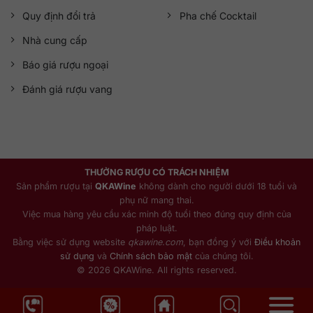
Quy định đổi trả
Pha chế Cocktail
Nhà cung cấp
Báo giá rượu ngoại
Đánh giá rượu vang
THƯỞNG RƯỢU CÓ TRÁCH NHIỆM
Sản phẩm rượu tại
QKAWine
không dành cho người dưới 18 tuổi và
phụ nữ mang thai.
Việc mua hàng yêu cầu xác minh độ tuổi theo đúng quy định của
pháp luật.
Bằng việc sử dụng website
qkawine.com
, bạn đồng ý với
Điều khoản
sử dụng
và
Chính sách bảo mật
của chúng tôi.
© 2026 QKAWine. All rights reserved.