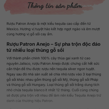
Thông tin sản phẩm
Rượu Patron Anejo là một kiểu tequila cao cấp đến từ
Mexico. Hương vị tuyệt hảo kết hợp ngọt ngào và êm mượt
cùng hương vị gỗ sồi cay ấm.
Rượu Patron Anejo – Sự pha trộn độc đáo
từ nhiều loại thùng gỗ sồi
Với thành phần chính 100% cây thùa gai xanh từ cao
nguyên Jalisco, rượu Patron Anejo được chưng cất hết sức
cẩn thận để thu được rượu nền tequila silver ngon tuyệt.
Ngay sau đó nhà sản xuất sẽ chia nhỏ rượu vào 3 loại thùng
gỗ sồi khác nhau gồm thùng gỗ sồi Mỹ, thùng gỗ sồi Pháp
và thùng gỗ sồi Hungary. Loại thùng gỗ sồi trắng dung tích
nhỏ chứa tequila blanco ít nhất 12 tháng. Cuối cùng chúng
sẽ được pha trộn với nhau để làm nên kiểu Tequila Anejo trứ
danh của thương hiệu Patron.