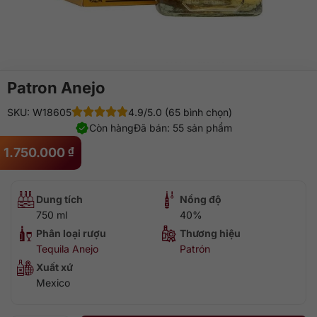
Patron Anejo
SKU: W18605
4.9/5.0 (65 bình chọn)
Còn hàng
Đã bán: 55 sản phẩm
1.750.000
₫
Dung tích
Nồng độ
750 ml
40%
Phân loại rượu
Thương hiệu
Tequila Anejo
Patrón
Xuất xứ
Mexico