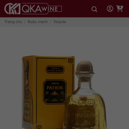
Bỏ
qua
nội
dung
Trang chủ
/
Rượu mạnh
/
Tequila