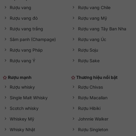
Rượu vang
Rượu vang Chile
Rượu vang đỏ
Rượu vang Mỹ
Rượu vang trắng
Rượu vang Tây Ban Nha
Sâm panh (Champage)
Rượu vang Úc
Rượu vang Pháp
Rượu Soju
Rượu vang Ý
Rượu Sake
Rượu mạnh
Thương hiệu nổi bật
Rượu whisky
Rượu Chivas
Single Malt Whisky
Rượu Macallan
Scotch whisky
Rượu Hibiki
Whiskey Mỹ
Johnnie Walker
Whisky Nhật
Rượu Singleton