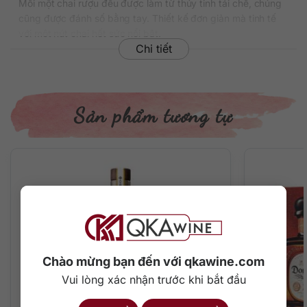
Mỗi một chai rượu đều được làm từ thủy tinh tái chế, chúng
cũng được đánh số bằng tay. Thiết kế đơn giản mà tinh tế
với một nút chai hết sức nổi bật.
Chi tiết
Thông tin chi tiết về rượu
Xuất xứ: Mexico
Thương hiệu: Patron
Sản phẩm tương tự
Phân loại: Tequila
Nồng độ: 40%
Dung tích: 750 ml
Màu sắc: Màu hổ phách ấm áp
Cách thưởng thức: Uống nguyên chất, pha chế cocktail
Mô tả hương vị rượu và thưởng thức
Tuyệt tác pha trộn của những bậc thầy chưng cất và pha
chế nhà Patron đã tạo nên dòng tequila cực kỳ ngọt ngào
và mềm mại. Hương thơm gỗ sồi đặc biệt hấp dẫn với gợi ý
Chào mừng bạn đến với qkawine.com
của nho khô và vani thể hiện hết sức sắc nét. Trên vòm
Vui lòng xác nhận trước khi bắt đầu
miệng là vị ngọt lôi cuốn của cây thùa gai xanh và được bổ
sung hoàn hảo bởi gỗ sồi như vani, mật ong, caramel, nho