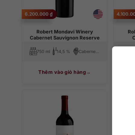
6.200.000
₫
4.100.0
Robert Mondavi Winery
Ro
Cabernet Sauvignon Reserve
C
750 ml
14,5 %
Cabernet Sauvignon
75
Thêm vào giỏ hàng
T