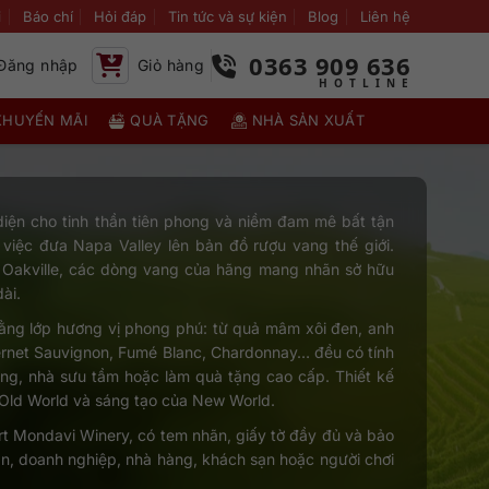
i
Báo chí
Hỏi đáp
Tin tức và sự kiện
Blog
Liên hệ
0363 909 636
Đăng nhập
Giỏ hàng
KHUYẾN MÃI
QUÀ TẶNG
NHÀ SẢN XUẤT
iện cho tinh thần tiên phong và niềm đam mê bất tận
việc đưa Napa Valley lên bản đồ rượu vang thế giới.
 Oakville, các dòng vang của hãng mang nhãn sở hữu
ài.
ằng lớp hương vị phong phú: từ quả mâm xôi đen, anh
bernet Sauvignon, Fumé Blanc, Chardonnay… đều có tính
vang, nhà sưu tầm hoặc làm quà tặng cao cấp. Thiết kế
g Old World và sáng tạo của New World.
rt Mondavi Winery, có tem nhãn, giấy tờ đầy đủ và bảo
n, doanh nghiệp, nhà hàng, khách sạn hoặc người chơi