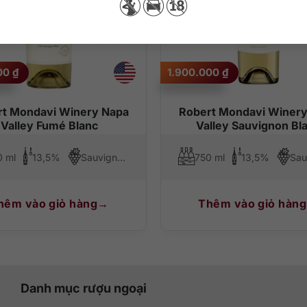
000
₫
1.900.000
₫
rt Mondavi Winery Napa
Robert Mondavi Winery
Valley Fumé Blanc
Valley Sauvignon Bl
0 ml
13,5%
Sauvignon Blanc
750 ml
13,5%
hêm vào giỏ hàng
Thêm vào giỏ hàng
Danh mục rượu ngoại