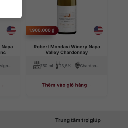
1.900.000
₫
 Napa
Robert Mondavi Winery Napa
anc
Valley Chardonnay
Sauvignon Blanc
750 ml
13,5%
Chardonnay
Thêm vào giỏ hàng
Trung tâm trợ giúp