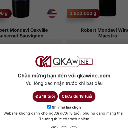
00
₫
2.900.000
₫
bert Mondavi Oakville
Robert Mondavi Win
abernet Sauvignon
Maestro
0 ml
14,5 %
Cabernet Sauvignon
750 ml
15%
hêm vào giỏ hàng
Thêm vào giỏ hàng
Chào mừng bạn đến với qkawine.com
Vui lòng xác nhận trước khi bắt đầu
Đủ 18 tuổi
Chưa đủ 18 tuổi
Ghi nhớ lựa chọn
Website không dành cho người dưới 18 tuổi, phụ nữ đang mang thai.
Thưởng thức có trách nhiệm