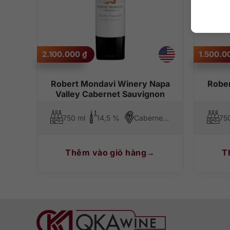
2.100.000
₫
1.500.
Robert Mondavi Winery Napa
Robe
Valley Cabernet Sauvignon
750 ml
14,5 %
Cabernet Sauvignon
75
Thêm vào giỏ hàng
T