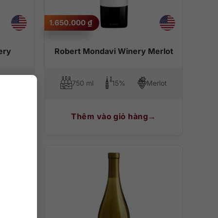
1.650.000
₫
ery
Robert Mondavi Winery Merlot
Cabernet Sauvignon
750 ml
15%
Merlot
Thêm vào giỏ hàng