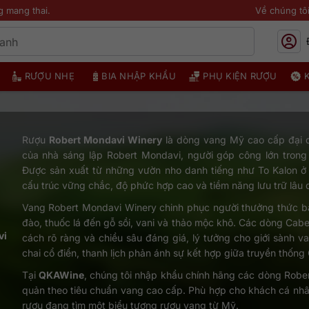
g mang thai.
Về chúng tô
RƯỢU NHẸ
BIA NHẬP KHẨU
PHỤ KIỆN RƯỢU
Rượu
Robert Mondavi Winery
là dòng vang Mỹ cao cấp đại d
của nhà sáng lập Robert Mondavi, người góp công lớn trong 
Được sản xuất từ những vườn nho danh tiếng như To Kalon ở
cấu trúc vững chắc, độ phức hợp cao và tiềm năng lưu trữ lâu d
Vang Robert Mondavi Winery chinh phục người thưởng thức b
đào, thuốc lá đến gỗ sồi, vani và thảo mộc khô. Các dòng Ca
vi
cách rõ ràng và chiều sâu đáng giá, lý tưởng cho giới sành 
chai cổ điển, thanh lịch phản ánh sự kết hợp giữa truyền thốn
Tại
QKAWine
, chúng tôi nhập khẩu chính hãng các dòng Robe
quản theo tiêu chuẩn vang cao cấp. Phù hợp cho khách cá nhâ
rượu đang tìm một biểu tượng rượu vang từ Mỹ.