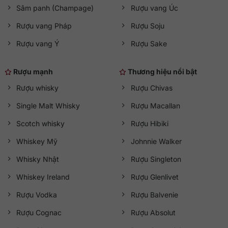
Sâm panh (Champage)
Rượu vang Úc
Rượu vang Pháp
Rượu Soju
Rượu vang Ý
Rượu Sake
Rượu mạnh
Thương hiệu nổi bật
Rượu whisky
Rượu Chivas
Single Malt Whisky
Rượu Macallan
Scotch whisky
Rượu Hibiki
Whiskey Mỹ
Johnnie Walker
Whisky Nhật
Rượu Singleton
Whiskey Ireland
Rượu Glenlivet
Rượu Vodka
Rượu Balvenie
Rượu Cognac
Rượu Absolut