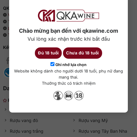
QKAWine - Chuyên rượu ngoại hàng đầu Việt Nam
Về chúng tôi
Thông cáo báo chí
Liên hệ với QKAWine
Chào mừng bạn đến với qkawine.com
Tin tức và sự kiện
Vui lòng xác nhận trước khi bắt đầu
Kết nối với QKAWine
Đủ 18 tuổi
Chưa đủ 18 tuổi
Ghi nhớ lựa chọn
Website không dành cho người dưới 18 tuổi, phụ nữ đang
mang thai.
Thưởng thức có trách nhiệm
Danh mục rượu ngoại
Rượu nhẹ
Rượu vang
Rượu vang Chile
Rượu vang đỏ
Rượu vang Mỹ
Rượu vang trắng
Rượu vang Tây Ban Nha