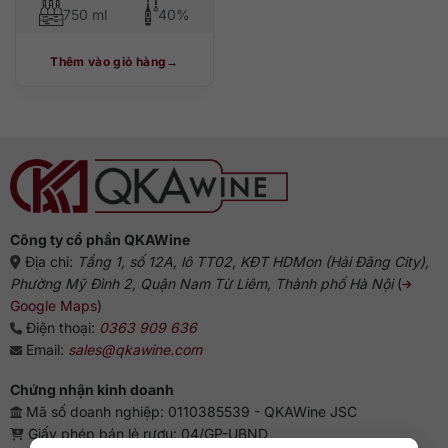
750 ml
40%
Thêm vào giỏ hàng
Công ty cổ phần QKAWine
Địa chỉ:
Tầng 1, số 12A, lô TT02, KĐT HDMon (Hải Đăng City),
Phường Mỹ Đình 2, Quận Nam Từ Liêm, Thành phố Hà Nội
(
Google Maps
)
Điện thoại:
0363 909 636
Email:
sales@qkawine.com
Chứng nhận kinh doanh
Mã số doanh nghiệp: 0110385539 - QKAWine JSC
Giấy phép bán lẻ rượu: 04/GP-UBND