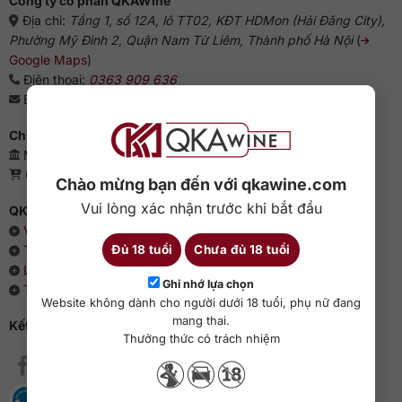
Công ty cổ phần QKAWine
Địa chỉ:
Tầng 1, số 12A, lô TT02, KĐT HDMon (Hải Đăng City),
Phường Mỹ Đình 2, Quận Nam Từ Liêm, Thành phố Hà Nội
(
Google Maps
)
Điện thoại:
0363 909 636
Email:
sales@qkawine.com
Chứng nhận kinh doanh
Mã số doanh nghiệp: 0110385539 - QKAWine JSC
Giấy phép bán lẻ rượu: 04/GP-UBND
Chào mừng bạn đến với qkawine.com
Vui lòng xác nhận trước khi bắt đầu
QKAWine - Chuyên rượu ngoại hàng đầu Việt Nam
Về chúng tôi
Đủ 18 tuổi
Chưa đủ 18 tuổi
Thông cáo báo chí
Liên hệ với QKAWine
Ghi nhớ lựa chọn
Tin tức và sự kiện
Website không dành cho người dưới 18 tuổi, phụ nữ đang
mang thai.
Kết nối với QKAWine
Thưởng thức có trách nhiệm