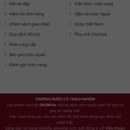
Hỏi và đáp
Kiến thức rượu vang
Kiểm tra đơn hàng
Hiểu về rượu ngoại
Chính sách giao nhận
Rượu Việt Nam
Quy định đổi trả
Pha chế Cocktail
Nhà cung cấp
Báo giá rượu ngoại
Đánh giá rượu vang
THƯỞNG RƯỢU CÓ TRÁCH NHIỆM
Sản phẩm rượu tại
QKAWine
không dành cho người dưới 18 tuổi và
phụ nữ mang thai.
Việc mua hàng yêu cầu xác minh độ tuổi theo đúng quy định của
pháp luật.
Bằng việc sử dụng website
qkawine.com
, bạn đồng ý với
Điều khoản