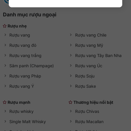
Danh mục rượu ngoại
Rượu nhẹ
Rượu vang
Rượu vang Chile
Rượu vang đỏ
Rượu vang Mỹ
Rượu vang trắng
Rượu vang Tây Ban Nha
Sâm panh (Champage)
Rượu vang Úc
Rượu vang Pháp
Rượu Soju
Rượu vang Ý
Rượu Sake
Rượu mạnh
Thương hiệu nổi bật
Rượu whisky
Rượu Chivas
Single Malt Whisky
Rượu Macallan