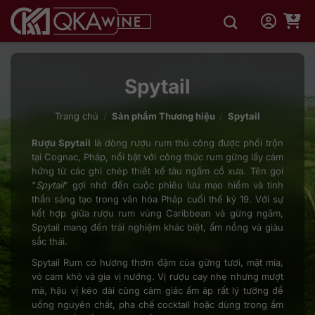
Bỏ
qua
nội
dung
Spytail
Trang chủ
/
Sản phẩm Thương hiệu
/
Spytail
Rượu Spytail
là dòng rượu rum thủ công được phối trộn
tại Cognac, Pháp, nổi bật với công thức rum gừng lấy cảm
hứng từ các ghi chép thiết kế tàu ngầm cổ xưa. Tên gọi
“
Spytail
” gợi nhớ đến cuộc phiêu lưu mạo hiểm và tinh
thần sáng tạo trong văn hóa Pháp cuối thế kỷ 19. Với sự
kết hợp giữa rượu rum vùng Caribbean và gừng ngâm,
Spytail mang đến trải nghiệm khác biệt, ấm nồng và giàu
sắc thái.
Spytail Rum có hương thơm đậm của gừng tươi, mật mía,
vỏ cam khô và gia vị nướng. Vị rượu cay nhẹ nhưng mượt
mà, hậu vị kéo dài cùng cảm giác ấm áp rất lý tưởng để
uống nguyên chất, pha chế cocktail hoặc dùng trong ẩm