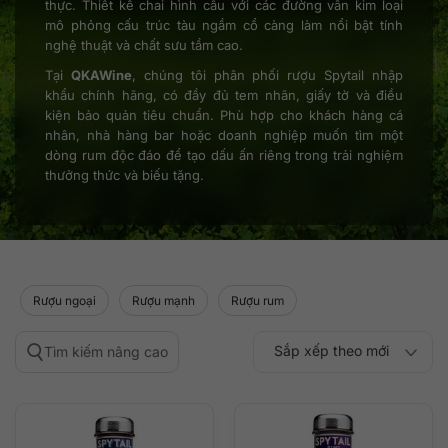
thực. Thiết kế chai hình cầu với các đường vân kim loại
mô phỏng cấu trúc tàu ngầm cổ càng làm nổi bật tính
nghệ thuật và chất sưu tầm cao.
Tại
QKAWine
, chúng tôi phân phối rượu Spytail nhập
khẩu chính hãng, có đầy đủ tem nhãn, giấy tờ và điều
kiện bảo quản tiêu chuẩn. Phù hợp cho khách hàng cá
nhân, nhà hàng bar hoặc doanh nghiệp muốn tìm một
dòng rum độc đáo để tạo dấu ấn riêng trong trải nghiệm
thưởng thức và biếu tặng.
Rượu ngoại
Rượu mạnh
Rượu rum
Sắp xếp theo mới
Tìm kiếm nâng cao
Sắp xếp theo
Sắp xếp theo mức
nhất
Sắp xếp theo giá:
Sắp xếp theo giá:
độ phổ biến
thấp đến cao
cao đến thấp