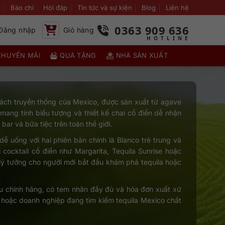
i
Báo chí
Hỏi đáp
Tin tức và sự kiện
Blog
Liên hệ
0363 909 636
Đăng nhập
Giỏ hàng
KHUYẾN MÃI
QUÀ TẶNG
NHÀ SẢN XUẤT
cách truyền thống của Mexico, được sản xuất từ agave
 mang tính biểu tượng và thiết kế chai cổ điển dễ nhận
bar và bữa tiệc trên toàn thế giới.
ễ uống với hai phiên bản chính là Blanco trẻ trung và
 cocktail cổ điển như Margarita, Tequila Sunrise hoặc
 lý tưởng cho người mới bắt đầu khám phá tequila hoặc
u chính hãng, có tem nhãn đầy đủ và hóa đơn xuất xứ
 hoặc doanh nghiệp đang tìm kiếm tequila Mexico chất