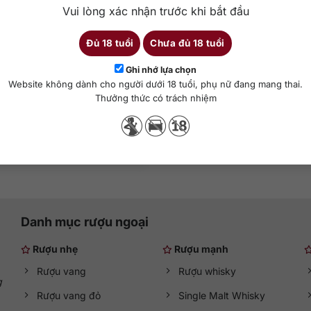
Vui lòng xác nhận trước khi bắt đầu
0
₫
Đủ 18 tuổi
Chưa đủ 18 tuổi
ila Two Fingers Silver
Ghi nhớ lựa chọn
Website không dành cho người dưới 18 tuổi, phụ nữ đang mang thai.
750 ml
40%
Thưởng thức có trách nhiệm
hêm vào giỏ hàng
Danh mục rượu ngoại
Rượu nhẹ
Rượu mạnh
Rượu vang
Rượu whisky
g
Rượu vang đỏ
Single Malt Whisky