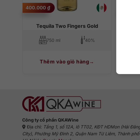
400.000
₫
400.00
Tequila Two Fingers Gold
Tequ
750 ml
40%
Thêm vào giỏ hàng
T
Công ty cổ phần QKAWine
Địa chỉ:
Tầng 1, số 12A, lô TT02, KĐT HDMon (Hải Đăn
City), Phường Mỹ Đình 2, Quận Nam Từ Liêm, Thành phố