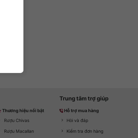
Trung tâm trợ giúp
Thương hiệu nổi bật
Hỗ trợ mua hàng
Rượu Chivas
Hỏi và đáp
Rượu Macallan
Kiểm tra đơn hàng