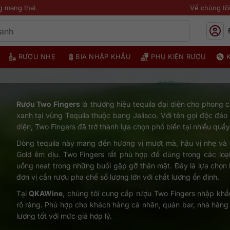
g mang thai.
Về chúng tô
RƯỢU NHẸ
BIA NHẬP KHẨU
PHỤ KIỆN RƯỢU
Rượu Two Fingers
là thương hiệu tequila đại diện cho phong 
xanh tại vùng Tequila thuộc bang Jalisco. Với tên gọi độc đáo
diện, Two Fingers đã trở thành lựa chọn phổ biến tại nhiều quầy 
Dòng tequila này mang đến hương vị mượt mà, hậu vị nhẹ và d
Gold êm dịu. Two Fingers rất phù hợp để dùng trong các loại
uống neat trong những buổi gặp gỡ thân mật. Đây là lựa chọn
đơn vị cần rượu pha chế số lượng lớn với chất lượng ổn định.
Tại
QKAWine
, chúng tôi cung cấp rượu Two Fingers nhập khẩ
rõ ràng. Phù hợp cho khách hàng cá nhân, quán bar, nhà hàng
lượng tốt với mức giá hợp lý.