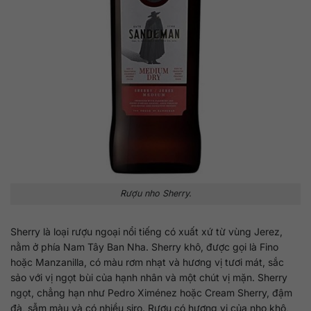
Rượu nho Sherry.
Sherry là loại rượu ngoại nổi tiếng có xuất xứ từ vùng Jerez,
nằm ở phía Nam Tây Ban Nha. Sherry khô, được gọi là Fino
hoặc Manzanilla, có màu rơm nhạt và hương vị tươi mát, sắc
sảo với vị ngọt bùi của hạnh nhân và một chút vị mặn. Sherry
ngọt, chẳng hạn như Pedro Ximénez hoặc Cream Sherry, đậm
đà, sẫm màu và có nhiều siro. Rượu có hương vị của nho khô,