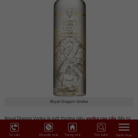
Royal Dragon Vodka.
Royal Dragon Vodka là một thương hiệu
vodka cao cấp
đến từ
Litva, được công nhận trên toàn thế giới về chất lượng vượt
trội, bao bì sang trọng và hương vị độc đáo. Loại vodka này
Tư vấn
Khuyến mãi
Trang chủ
Tìm kiếm
Danh mục