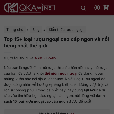
Bỏ
qua
nội
dung
Trang chủ
»
Blog
»
Kiến thức rượu ngoại
Top 15+ loại rượu ngoại cao cấp ngon và nổi
tiếng nhất thế giới
PHỤ TRÁCH NỘI DUNG:
MARTIN HOANG
Nếu bạn là người đam mê rượu thì chắc hẳn niềm say mê rượu
của bạn đã vượt ra khỏi
thế giới rượu ngoại
đa dạng ngoài
những vườn nho nội địa quen thuộc. Nhiều loại rượu ngoại đã
được công nhận về hương vị riêng biệt, chất lượng vượt trội và
lịch sử phong phú. Trong bài viết này, hãy cùng
QKAWine
đi
sâu vào tìm hiểu loại rượu ngoại nào ngon, nổi tiếng với
danh
sách 15 loại rượu ngoại cao cấp ngon
được đề xuất.
Mục lục nội dung