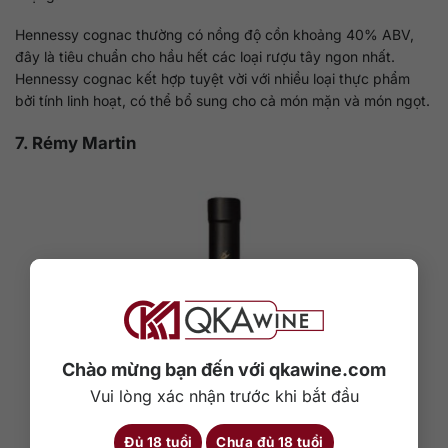
Hennessy cognac thường có nồng độ cồn khoảng 40% ABV,
đây là tiêu chuẩn cho hầu hết các loại rượu tây ngon nhất.
Hennessy cognac kết hợp tuyệt vời với nhiều loại thực phẩm
bởi tính linh hoạt, có thể bổ sung cho cả món mặn và món ngọt.
7. Rémy Martin
Chào mừng bạn đến với qkawine.com
Vui lòng xác nhận trước khi bắt đầu
Đủ 18 tuổi
Chưa đủ 18 tuổi