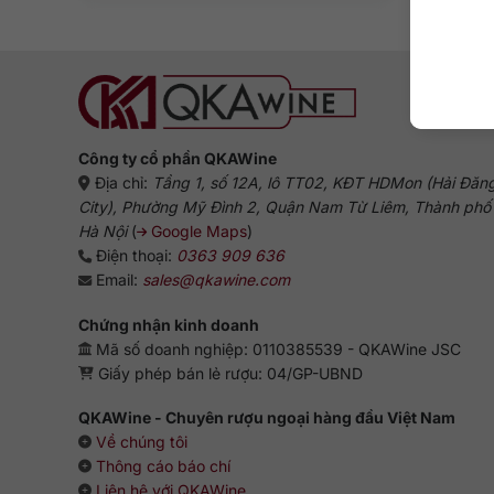
Công ty cổ phần QKAWine
Địa chỉ:
Tầng 1, số 12A, lô TT02, KĐT HDMon (Hải Đăn
City), Phường Mỹ Đình 2, Quận Nam Từ Liêm, Thành phố
Hà Nội
(
Google Maps
)
Điện thoại:
0363 909 636
Email:
sales@qkawine.com
Chứng nhận kinh doanh
Mã số doanh nghiệp: 0110385539 - QKAWine JSC
Giấy phép bán lẻ rượu: 04/GP-UBND
QKAWine - Chuyên rượu ngoại hàng đầu Việt Nam
Về chúng tôi
Thông cáo báo chí
Liên hệ với QKAWine