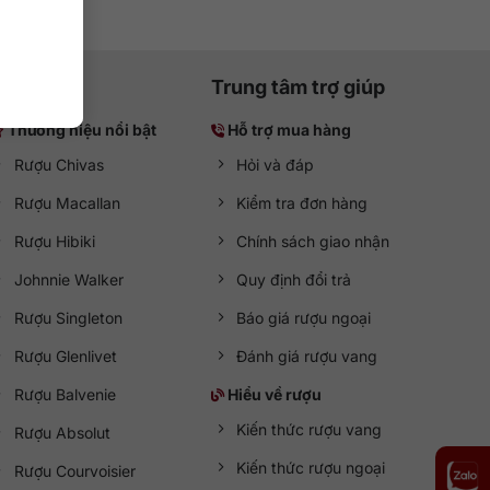
Trung tâm trợ giúp
Thương hiệu nổi bật
Hỗ trợ mua hàng
Rượu Chivas
Hỏi và đáp
Rượu Macallan
Kiểm tra đơn hàng
Rượu Hibiki
Chính sách giao nhận
Johnnie Walker
Quy định đổi trả
Rượu Singleton
Báo giá rượu ngoại
Rượu Glenlivet
Đánh giá rượu vang
Rượu Balvenie
Hiểu về rượu
Kiến thức rượu vang
Rượu Absolut
Kiến thức rượu ngoại
Rượu Courvoisier