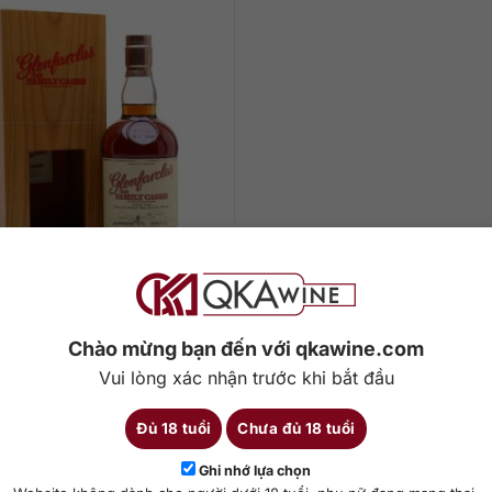
0.000
₫
Glenfarclas 1974
Chào mừng bạn đến với qkawine.com
700 ml
55,1%
Vui lòng xác nhận trước khi bắt đầu
Đủ 18 tuổi
Chưa đủ 18 tuổi
hêm vào giỏ hàng
Ghi nhớ lựa chọn