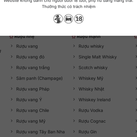
Website không dành cho người dưới 18 tuổi, phụ nữ đang mang thai.
Thưởng thức có trách nhiệm
Danh mục rượu ngoại
Rượu nhẹ
Rượu mạnh
Rượu vang
Rượu whisky
g
Rượu vang đỏ
Single Malt Whisky
Rượu vang trắng
Scotch whisky
Sâm panh (Champage)
Whiskey Mỹ
Rượu vang Pháp
Whisky Nhật
Rượu vang Ý
Whiskey Ireland
Rượu vang Chile
Rượu Vodka
Rượu vang Mỹ
Rượu Cognac
Rượu vang Tây Ban Nha
Rượu Gin