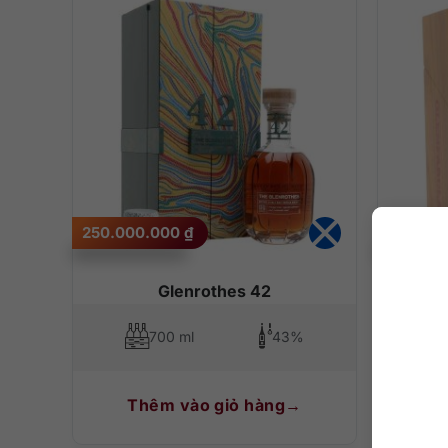
250.000.000
₫
170.00
Glenrothes 42
700 ml
43%
Thêm vào giỏ hàng
T