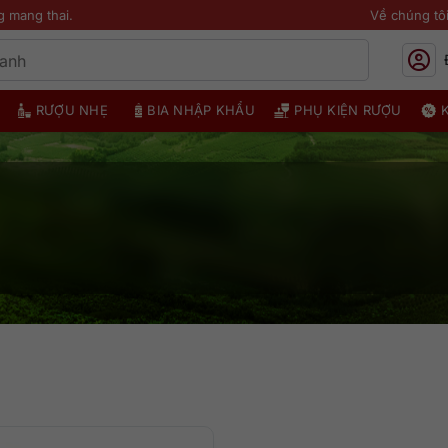
g mang thai.
Về chúng tô
RƯỢU NHẸ
BIA NHẬP KHẨU
PHỤ KIỆN RƯỢU