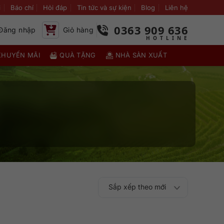
i
Báo chí
Hỏi đáp
Tin tức và sự kiện
Blog
Liên hệ
0363 909 636
Đăng nhập
Giỏ hàng
KHUYẾN MÃI
QUÀ TẶNG
NHÀ SẢN XUẤT
Sắp xếp theo mới
Sắp xếp theo
Sắp xếp theo mức
nhất
Sắp xếp theo giá:
Sắp xếp theo giá: