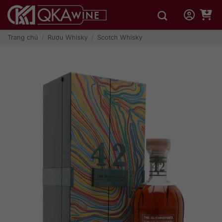
Bỏ
qua
nội
dung
Trang chủ
/
Rượu Whisky
/
Scotch Whisky