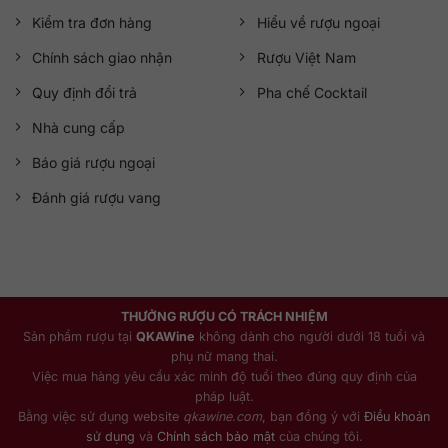
Kiểm tra đơn hàng
Hiểu về rượu ngoại
Chính sách giao nhận
Rượu Việt Nam
Quy định đổi trả
Pha chế Cocktail
Nhà cung cấp
Báo giá rượu ngoại
Đánh giá rượu vang
THƯỞNG RƯỢU CÓ TRÁCH NHIỆM
Sản phẩm rượu tại
QKAWine
không dành cho người dưới 18 tuổi và
phụ nữ mang thai.
Việc mua hàng yêu cầu xác minh độ tuổi theo đúng quy định của
pháp luật.
Bằng việc sử dụng website
qkawine.com
, bạn đồng ý với
Điều khoản
sử dụng
và
Chính sách bảo mật
của chúng tôi.