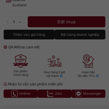
Scotland
Glenrothes 42 số lượng
Đặt mua
Thêm vào giỏ hàng
Đặt hàng doanh nghiệp
QKAWine cam kết
Sản phẩm
Giao hàng 2 giờ
Hoàn tiền
chính hãng
nội thành
lên đến 111%
Nhận tư vấn sản phẩm miễn phí
Hotline
Zalo
Messenger