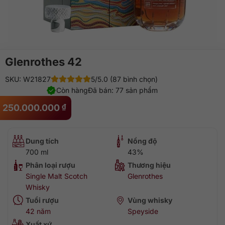
Glenrothes 42
SKU: W21827
5/5.0 (87 bình chọn)
Còn hàng
Đã bán: 77 sản phẩm
250.000.000
₫
Dung tích
Nồng độ
700 ml
43%
Phân loại rượu
Thương hiệu
Single Malt Scotch
Glenrothes
Whisky
Tuổi rượu
Vùng whisky
42 năm
Speyside
Xuất xứ