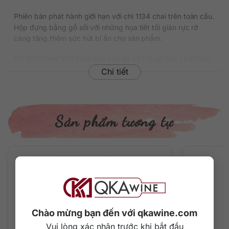
Phiên bản phát hành giới hạn với chỉ 1134 chai trên toàn cầu.
Hộp đựng bằng gỗ sồi với những họa tiết tối giản rực rỡ
càng tăng thêm sức hút bí ẩn cho sản phẩm.
Tại thị trường Việt Nam khá khó để có thể sở hữu chai rượu
này và nó hiện đang có giá bán dao động khoảng
Chi tiết
255.000.000 đồng/chai.
Thông tin chi tiết về rượu
Sản phẩm tương tự
Xuất xứ: Scotland
Vùng sản xuất: Speyside
Thương hiệu: Glenrothes
Phân loại: Single Malt Scotch Whisky
Nồng độ: 43%
Dung tích: 700 ml
Tuổi rượu: 42 năm
Màu sắc: Màu hổ phách tinh tế
Cách thưởng thức: Uống nguyên chất, thêm đá viên, pha
Chào mừng bạn đến với qkawine.com
chế cocktail
Vui lòng xác nhận trước khi bắt đầu