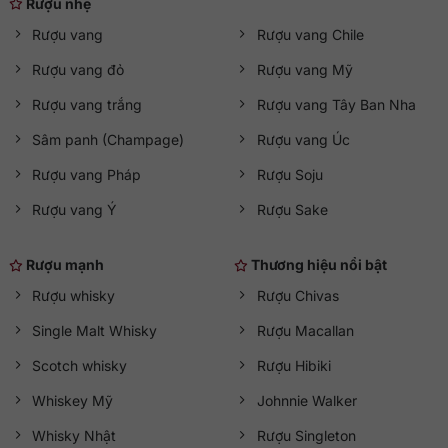
Rượu nhẹ
Rượu vang
Rượu vang Chile
Rượu vang đỏ
Rượu vang Mỹ
Rượu vang trắng
Rượu vang Tây Ban Nha
Sâm panh (Champage)
Rượu vang Úc
Rượu vang Pháp
Rượu Soju
Rượu vang Ý
Rượu Sake
Rượu mạnh
Thương hiệu nổi bật
Rượu whisky
Rượu Chivas
Single Malt Whisky
Rượu Macallan
Scotch whisky
Rượu Hibiki
Whiskey Mỹ
Johnnie Walker
Whisky Nhật
Rượu Singleton