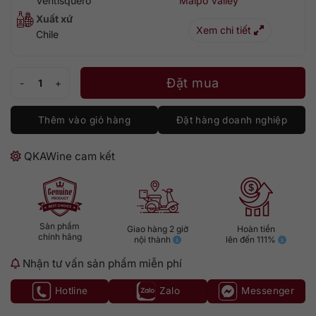
Ventisquero
Maipo Valley
Xuất xứ
Xem chi tiết
Chile
Ventisquero Reserva Cabernet Sauvignon số lượng
Đặt mua
Thêm vào giỏ hàng
Đặt hàng doanh nghiệp
QKAWine cam kết
Sản phẩm
Giao hàng 2 giờ
Hoàn tiền
chính hãng
nội thành
lên đến 111%
Nhận tư vấn sản phẩm miễn phí
Hotline
Zalo
Messenger