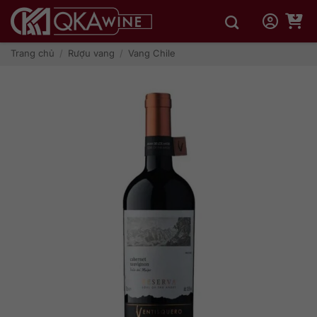
Bỏ
qua
nội
dung
Trang chủ
/
Rượu vang
/
Vang Chile