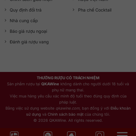
Quy định đổi trả
Pha chế Cocktail
Nhà cung cấp
Báo giá rượu ngoại
Đánh giá rượu vang
THƯỞNG RƯỢU CÓ TRÁCH NHIỆM
Sản phẩm rượu tại
QKAWine
không dành cho người dưới 18 tuổi và
phụ nữ mang thai.
Việc mua hàng yêu cầu xác minh độ tuổi theo đúng quy định của
pháp luật.
Bằng việc sử dụng website
qkawine.com
, bạn đồng ý với
Điều khoản
sử dụng
và
Chính sách bảo mật
của chúng tôi.
© 2026 QKAWine. All rights reserved.