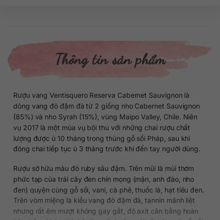
Thông tin sản phẩm
Rượu vang Ventisquero Reserva Cabernet Sauvignon là
dòng vang đỏ đậm đà từ 2 giống nho Cabernet Sauvignon
(85%) và nho Syrah (15%), vùng Maipo Valley, Chile. Niên
vụ 2017 là một mùa vụ bội thu với những chai rượu chất
lượng được ủ 10 tháng trong thùng gỗ sồi Pháp, sau khi
đóng chai tiếp tục ủ 3 tháng trước khi đến tay người dùng.
Rượu sở hữu màu đỏ ruby sâu đậm. Trên mũi là mùi thơm
phức tạp của trái cây đen chín mọng (mận, anh đào, nho
đen) quyện cùng gỗ sồi, vani, cà phê, thuốc lá, hạt tiêu đen.
Trên vòm miệng là kiểu vang đỏ đậm đà, tannin mãnh liệt
nhưng rất êm mượt không gay gắt, độ axit cân bằng hoàn