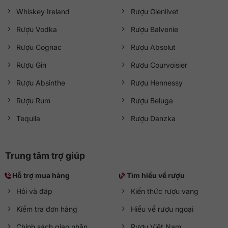
Whiskey Ireland
Rượu Glenlivet
Rượu Vodka
Rượu Balvenie
Rượu Cognac
Rượu Absolut
Rượu Gin
Rượu Courvoisier
Rượu Absinthe
Rượu Hennessy
Rượu Rum
Rượu Beluga
Tequila
Rượu Danzka
Trung tâm trợ giúp
Hỗ trợ mua hàng
Tìm hiểu về rượu
Hỏi và đáp
Kiến thức rượu vang
Kiểm tra đơn hàng
Hiểu về rượu ngoại
Chính sách giao nhận
Rượu Việt Nam