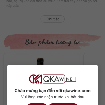
hảo, hậu vị kéo dài thật lâu với dư âm trái cây đen và gỗ sồi
hấp dẫn.
Chi tiết
Sản phẩm tương tự
Chào mừng bạn đến với qkawine.com
Vui lòng xác nhận trước khi bắt đầu