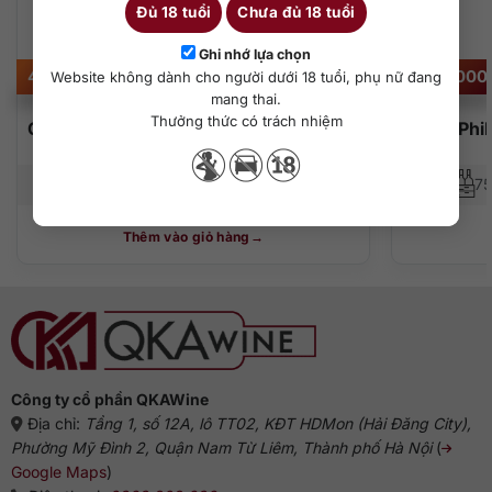
Đủ 18 tuổi
Chưa đủ 18 tuổi
Ghi nhớ lựa chọn
450.000
₫
2.500.00
Website không dành cho người dưới 18 tuổi, phụ nữ đang
mang thai.
Thưởng thức có trách nhiệm
Chateau Los Boldos Tradition Reserve
Baron Phil
Carmenere
750 ml
13,5%
75
Thêm vào giỏ hàng
Công ty cổ phần QKAWine
Địa chỉ:
Tầng 1, số 12A, lô TT02, KĐT HDMon (Hải Đăng City),
Phường Mỹ Đình 2, Quận Nam Từ Liêm, Thành phố Hà Nội
(
Google Maps
)