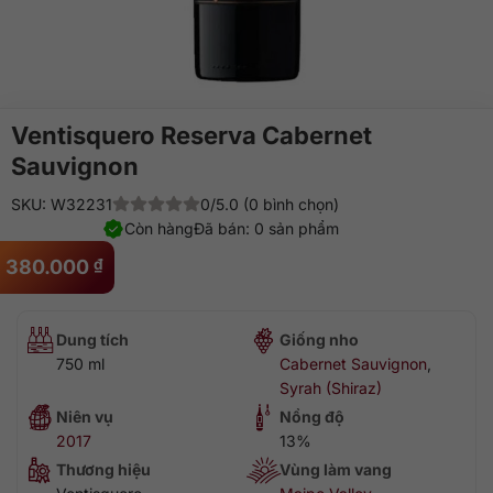
Ventisquero Reserva Cabernet
Sauvignon
SKU: W32231
0/5.0 (0 bình chọn)
Còn hàng
Đã bán: 0 sản phẩm
380.000
₫
Dung tích
Giống nho
750 ml
Cabernet Sauvignon
,
Syrah (Shiraz)
Niên vụ
Nồng độ
2017
13%
Thương hiệu
Vùng làm vang