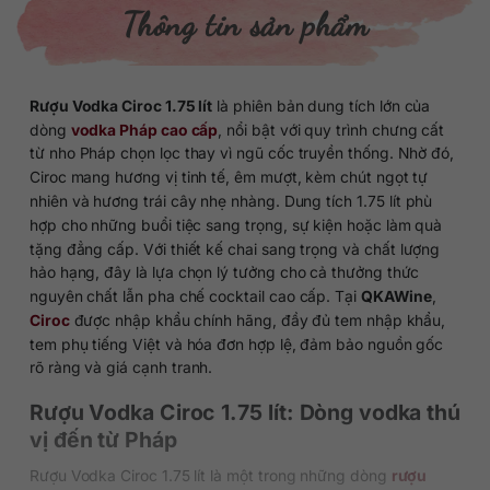
Thông tin sản phẩm
Rượu Vodka Ciroc 1.75 lít
là phiên bản dung tích lớn của
dòng
vodka Pháp cao cấp
, nổi bật với quy trình chưng cất
từ nho Pháp chọn lọc thay vì ngũ cốc truyền thống. Nhờ đó,
Ciroc mang hương vị tinh tế, êm mượt, kèm chút ngọt tự
nhiên và hương trái cây nhẹ nhàng. Dung tích 1.75 lít phù
hợp cho những buổi tiệc sang trọng, sự kiện hoặc làm quà
tặng đẳng cấp. Với thiết kế chai sang trọng và chất lượng
hảo hạng, đây là lựa chọn lý tưởng cho cả thưởng thức
nguyên chất lẫn pha chế cocktail cao cấp. Tại
QKAWine
,
Ciroc
được nhập khẩu chính hãng, đầy đủ tem nhập khẩu,
tem phụ tiếng Việt và hóa đơn hợp lệ, đảm bảo nguồn gốc
rõ ràng và giá cạnh tranh.
Rượu Vodka Ciroc 1.75 lít: Dòng vodka thú
vị đến từ Pháp
Rượu Vodka Ciroc 1.75 lít là một trong những dòng
rượu