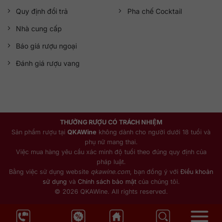
Quy định đổi trả
Pha chế Cocktail
Nhà cung cấp
Báo giá rượu ngoại
Đánh giá rượu vang
THƯỞNG RƯỢU CÓ TRÁCH NHIỆM
Sản phẩm rượu tại
QKAWine
không dành cho người dưới 18 tuổi và
phụ nữ mang thai.
Việc mua hàng yêu cầu xác minh độ tuổi theo đúng quy định của
pháp luật.
Bằng việc sử dụng website
qkawine.com
, bạn đồng ý với
Điều khoản
sử dụng
và
Chính sách bảo mật
của chúng tôi.
© 2026 QKAWine. All rights reserved.