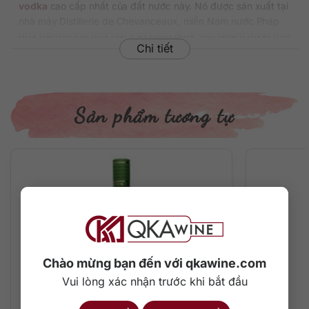
vodka
cao cấp nhất của đất nước này. Nó được sản xuất tại
nhà máy Distillerie de Chevanceaux, miền Nam nước Pháp
dựa trên những quả nho hảo hạng được thu hoạch đúng thời
Chi tiết
vụ.
Kỹ thuật chưng cất kế thừa 100 năm lịch sử cùng kinh
nghiệm làm vang từ thế kỷ 15. Người ta chọn giống nho
ngon nhất, kỹ thuật lên men lạnh cùng kỹ thuật ngâm ủ đặc
Sản phẩm tương tự
biệt để tạo nên kiểu vodka Ciroc Ultra Premium siêu êm
mượt.
Ciroc là tên gọi đầy ngụ ý chỉ độ cao tuyệt đẹp của những
vườn nho ngon nhất. Cime: đỉnh cao kết hợp cùng Rohce, đá
gợi ý đến bức tường đá thời trung cổ, Cordes-sur-Ciel. Tại
thị trường Việt Nam, giá rượu Rượu Vodka Ciroc 1.75 lít dao
động khoảng
2.500.000 đồng/chai
tùy nhà cung cấp và
thời điểm mua sắm.
Chào mừng bạn đến với qkawine.com
Thông tin chi tiết về rượu
Vui lòng xác nhận trước khi bắt đầu
Xuất xứ: Pháp
Thương hiệu: Ciroc