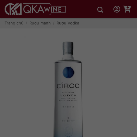
Bỏ
qua
nội
dung
Trang chủ
/
Rượu mạnh
/
Rượu Vodka