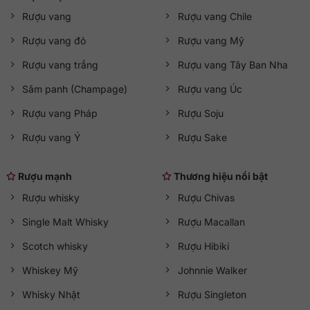
buổi tiệc sang trọng hoặc sự kiện lớn, kết hợp giữa hương vị
vodka Pháp cao cấp và dung tích tiện dụng. Sản phẩm
Rượu vang
Rượu vang Chile
được
QKAWine
nhập khẩu chính hãng, đầy đủ giấy tờ, tem
Rượu vang đỏ
Rượu vang Mỹ
nhập khẩu và hóa đơn hợp lệ, cam kết chất lượng chuẩn
quốc tế.
Rượu vang trắng
Rượu vang Tây Ban Nha
Tư vấn 24/7
Sâm panh (Champage)
Rượu vang Úc
Hotline:
0363 909 636
Rượu vang Pháp
Rượu Soju
Zalo:
QKAWine JSC
Rượu vang Ý
Rượu Sake
Fanpage:
QKAWine Official
Messenger:
Chat với QKAWine
Rượu mạnh
Thương hiệu nổi bật
Hỗ trợ khách hàng
Rượu whisky
Rượu Chivas
Bán hàng:
sales@qkawine.com
Dịch vụ sau bán hàng:
help@qkawine.com
hoặc
Single Malt Whisky
Rượu Macallan
qkawine@gmail.com
Scotch whisky
Rượu Hibiki
Cửa hàng
QKAWine
Whiskey Mỹ
Johnnie Walker
Trụ sở chính:
Tầng 1, số 12A, lô TT02, KĐT HDMon (Hải
Whisky Nhật
Rượu Singleton
Đăng City), Phường Mỹ Đình 2, Quận Nam Từ Liêm, Thành