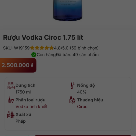
Rượu Vodka Ciroc 1.75 lít
SKU: W19159
4.8/5.0 (59 bình chọn)
Còn hàng
Đã bán: 49 sản phẩm
2.500.000
₫
Dung tích
Nồng độ
1750 ml
40%
Phân loại rượu
Thương hiệu
Vodka tinh khiết
Ciroc
Xuất xứ
Pháp