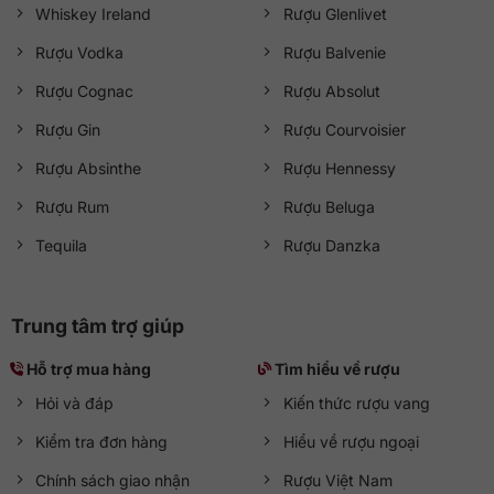
phố Hà Nội
Whiskey Ireland
Rượu Glenlivet
Đường tới cửa hàng:
Google Maps
Rượu Vodka
Rượu Balvenie
Giờ hoạt động
Rượu Cognac
Rượu Absolut
Mở cửa từ 08:30 đến 21:30 (
Thứ Hai đến Chủ Nhật
)
Rượu Gin
Rượu Courvoisier
Rượu Absinthe
Rượu Hennessy
Rượu Rum
Rượu Beluga
Tequila
Rượu Danzka
Trung tâm trợ giúp
Hỗ trợ mua hàng
Tìm hiểu về rượu
Hỏi và đáp
Kiến thức rượu vang
Kiểm tra đơn hàng
Hiểu về rượu ngoại
Chính sách giao nhận
Rượu Việt Nam