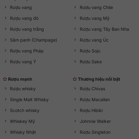
Rượu vang
Rượu vang Chile
Hỗ trợ khách hàng
Bán hàng:
sales@qkawine.com
Rượu vang đỏ
Rượu vang Mỹ
Dịch vụ sau bán hàng:
help@qkawine.com
hoặc
Rượu vang trắng
Rượu vang Tây Ban Nha
qkawine@gmail.com
Sâm panh (Champage)
Rượu vang Úc
Cửa hàng
QKAWine
Rượu vang Pháp
Rượu Soju
Trụ sở chính:
Tầng 1, số 12A, lô TT02, KĐT HDMon (Hải
Đăng City), Phường Mỹ Đình 2, Quận Nam Từ Liêm, Thành
Rượu vang Ý
Rượu Sake
phố Hà Nội
Đường tới cửa hàng:
Google Maps
Rượu mạnh
Thương hiệu nổi bật
Giờ hoạt động
Rượu whisky
Rượu Chivas
Mở cửa từ 08:30 đến 21:30 (
Thứ Hai đến Chủ Nhật
)
Single Malt Whisky
Rượu Macallan
Scotch whisky
Rượu Hibiki
Whiskey Mỹ
Johnnie Walker
Whisky Nhật
Rượu Singleton