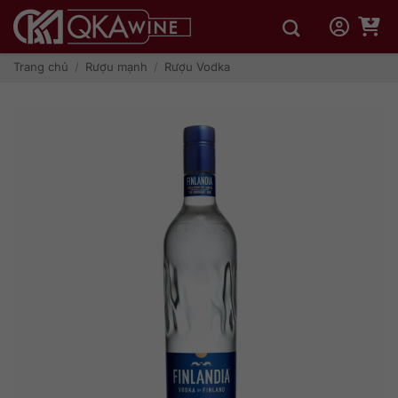
Bỏ
qua
nội
dung
Trang chủ
/
Rượu mạnh
/
Rượu Vodka