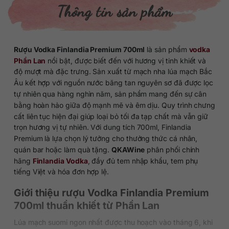
Thông tin sản phẩm
Rượu Vodka Finlandia Premium 700ml
là sản phẩm
vodka
Phần Lan
nổi bật, được biết đến với hương vị tinh khiết và
độ mượt mà đặc trưng. Sản xuất từ mạch nha lúa mạch Bắc
Âu kết hợp với nguồn nước băng tan nguyên sơ đã được lọc
tự nhiên qua hàng nghìn năm, sản phẩm mang đến sự cân
bằng hoàn hảo giữa độ mạnh mẽ và êm dịu. Quy trình chưng
cất liên tục hiện đại giúp loại bỏ tối đa tạp chất mà vẫn giữ
trọn hương vị tự nhiên. Với dung tích 700ml, Finlandia
Premium là lựa chọn lý tưởng cho thưởng thức cá nhân,
quán bar hoặc làm quà tặng.
QKAWine
phân phối chính
hãng
Finlandia Vodka
, đầy đủ tem nhập khẩu, tem phụ
tiếng Việt và hóa đơn hợp lệ.
Giới thiệu rượu Vodka Finlandia Premium
700ml thuần khiết từ Phần Lan
Lúa mạch suomi ngon nhất được thu hoạch vào tháng 6, khi