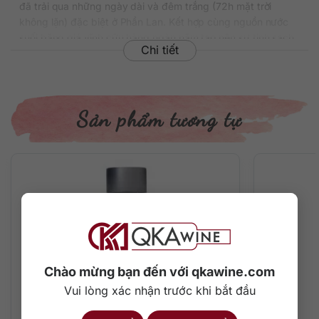
đã trải qua những ngày dài và đêm trắng (72h mặt trời
không lặn) đặc biệt ở Phần Lan. Kết hợp cùng nguồn nước
suối băng giá vĩnh cữu hàng ngàn năm tạo nên sự tinh sạch
Chi tiết
tuyệt đối, trong suốt như pha lê cho Vodka Finlandia
Premium 700ml.
Rượu được chưng cất tại nhà máy Koskenkorva dưới sự
kiểm soát chặt chẽ của dây chuyền hiện đại và những bậc
Sản phẩm tương tự
thầy hàng đầu.
Thông tin chi tiết về rượu
Xuất xứ: Phần Lan
Thương hiệu: Finlandia
Phân loại: Vodka tinh khiết
Nồng độ: 40%
Dung tích: 700 ml
Màu sắc: Trong suốt
Chào mừng bạn đến với qkawine.com
Cách thưởng thức: Uống nguyên chất, thêm đá viên, pha
chế cocktail
Vui lòng xác nhận trước khi bắt đầu
Mô tả đặc điểm hương vị rượu