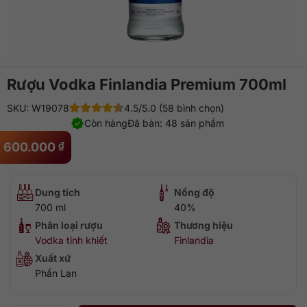
Rượu Vodka Finlandia Premium 700ml
SKU: W19078
4.5/5.0 (58 bình chọn)
Còn hàng
Đã bán: 48 sản phẩm
600.000
₫
Dung tích
Nồng độ
700 ml
40%
Phân loại rượu
Thương hiệu
Vodka tinh khiết
Finlandia
Xuất xứ
Phần Lan