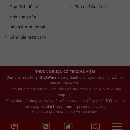
Quy định đổi trả
Pha chế Cocktail
Nhà cung cấp
Báo giá rượu ngoại
Đánh giá rượu vang
THƯỞNG RƯỢU CÓ TRÁCH NHIỆM
Sản phẩm rượu tại
QKAWine
không dành cho người dưới 18 tuổi và
phụ nữ mang thai.
Việc mua hàng yêu cầu xác minh độ tuổi theo đúng quy định của
pháp luật.
Bằng việc sử dụng website
qkawine.com
, bạn đồng ý với
Điều khoản
sử dụng
và
Chính sách bảo mật
của chúng tôi.
© 2026 QKAWine. All rights reserved.