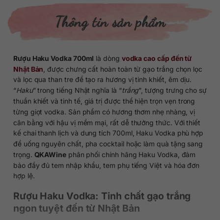
Thông tin sản phẩm
Rượu Haku Vodka 700ml
là dòng
vodka cao cấp đến từ
Nhật Bản
, được chưng cất hoàn toàn từ gạo trắng chọn lọc
và lọc qua than tre để tạo ra hương vị tinh khiết, êm dịu.
“
Haku
” trong tiếng Nhật nghĩa là “
trắng
”, tượng trưng cho sự
thuần khiết và tinh tế, giá trị được thể hiện trọn vẹn trong
từng giọt vodka. Sản phẩm có hương thơm nhẹ nhàng, vị
cân bằng với hậu vị mềm mại, rất dễ thưởng thức. Với thiết
kế chai thanh lịch và dung tích 700ml, Haku Vodka phù hợp
để uống nguyên chất, pha cocktail hoặc làm quà tặng sang
trọng.
QKAWine
phân phối chính hãng Haku Vodka, đảm
bảo đầy đủ tem nhập khẩu, tem phụ tiếng Việt và hóa đơn
hợp lệ.
Rượu Haku Vodka: Tinh chất gạo trắng
ngon tuyệt đến từ Nhật Bản