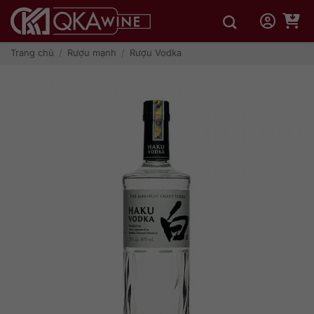
Bỏ
qua
nội
dung
Trang chủ
/
Rượu mạnh
/
Rượu Vodka