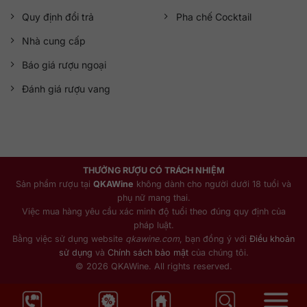
Quy định đổi trả
Pha chế Cocktail
Nhà cung cấp
Báo giá rượu ngoại
Đánh giá rượu vang
THƯỞNG RƯỢU CÓ TRÁCH NHIỆM
Sản phẩm rượu tại
QKAWine
không dành cho người dưới 18 tuổi và
phụ nữ mang thai.
Việc mua hàng yêu cầu xác minh độ tuổi theo đúng quy định của
pháp luật.
Bằng việc sử dụng website
qkawine.com
, bạn đồng ý với
Điều khoản
sử dụng
và
Chính sách bảo mật
của chúng tôi.
© 2026 QKAWine. All rights reserved.