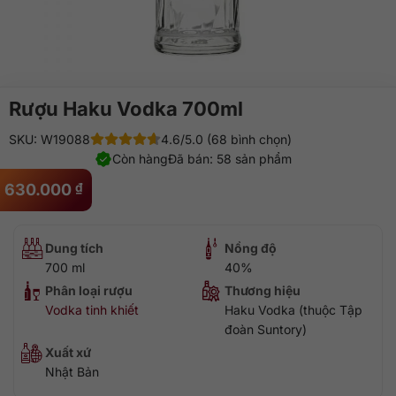
Rượu Haku Vodka 700ml
SKU: W19088
4.6/5.0 (68 bình chọn)
Còn hàng
Đã bán: 58 sản phẩm
630.000
₫
Dung tích
Nồng độ
700 ml
40%
Phân loại rượu
Thương hiệu
Vodka tinh khiết
Haku Vodka (thuộc Tập
đoàn Suntory)
Xuất xứ
Nhật Bản