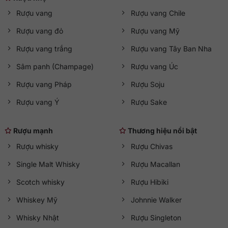
Rượu vang
Rượu vang Chile
Hỗ trợ khách hàng
Rượu vang đỏ
Rượu vang Mỹ
Bán hàng:
sales@qkawine.com
Dịch vụ sau bán hàng:
help@qkawine.com
hoặc
Rượu vang trắng
Rượu vang Tây Ban Nha
qkawine@gmail.com
Sâm panh (Champage)
Rượu vang Úc
Cửa hàng
QKAWine
Rượu vang Pháp
Rượu Soju
Trụ sở chính:
Tầng 1, số 12A, lô TT02, KĐT HDMon (Hải
Đăng City), Phường Mỹ Đình 2, Quận Nam Từ Liêm, Thành
Rượu vang Ý
Rượu Sake
phố Hà Nội
Đường tới cửa hàng:
Google Maps
Rượu mạnh
Thương hiệu nổi bật
Giờ hoạt động
Rượu whisky
Rượu Chivas
Mở cửa từ 08:30 đến 21:30 (
Thứ Hai đến Chủ Nhật
)
Single Malt Whisky
Rượu Macallan
Scotch whisky
Rượu Hibiki
Whiskey Mỹ
Johnnie Walker
Whisky Nhật
Rượu Singleton