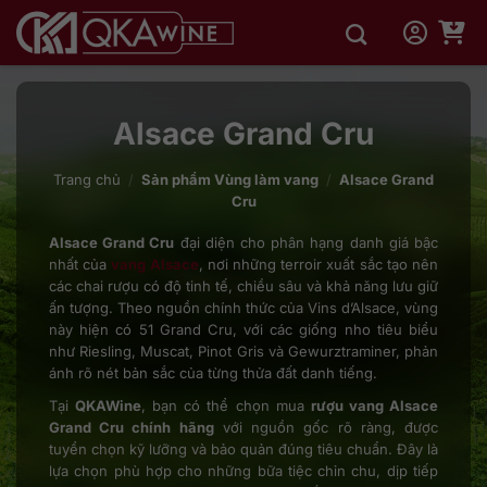
Bỏ
qua
nội
dung
Alsace Grand Cru
Trang chủ
/
Sản phẩm Vùng làm vang
/
Alsace Grand
Cru
Alsace Grand Cru
đại diện cho phân hạng danh giá bậc
nhất của
vang Alsace
, nơi những terroir xuất sắc tạo nên
các chai rượu có độ tinh tế, chiều sâu và khả năng lưu giữ
ấn tượng. Theo nguồn chính thức của Vins d’Alsace, vùng
này hiện có 51 Grand Cru, với các giống nho tiêu biểu
như Riesling, Muscat, Pinot Gris và Gewurztraminer, phản
ánh rõ nét bản sắc của từng thửa đất danh tiếng.
Tại
QKAWine
, bạn có thể chọn mua
rượu vang Alsace
Grand Cru chính hãng
với nguồn gốc rõ ràng, được
tuyển chọn kỹ lưỡng và bảo quản đúng tiêu chuẩn. Đây là
lựa chọn phù hợp cho những bữa tiệc chỉn chu, dịp tiếp