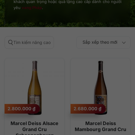
khách quan trọng hoặc quà tặng cao cấp dành cho người
yêu
vang Pháp
.
Sắp xếp theo mới
Tìm kiếm nâng cao
Sắp xếp theo
Sắp xếp theo mức
nhất
Sắp xếp theo giá:
Sắp xếp theo giá:
độ phổ biến
thấp đến cao
cao đến thấp
2.800.000
₫
2.680.000
₫
Marcel Deiss Alsace
Marcel Deiss
Grand Cru
Mambourg Grand Cru