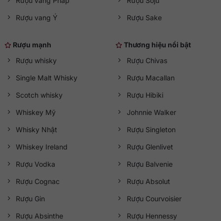
Rượu vang Pháp
Rượu Soju
Rượu vang Ý
Rượu Sake
Rượu mạnh
Thương hiệu nổi bật
Rượu whisky
Rượu Chivas
Single Malt Whisky
Rượu Macallan
Scotch whisky
Rượu Hibiki
Whiskey Mỹ
Johnnie Walker
Whisky Nhật
Rượu Singleton
Whiskey Ireland
Rượu Glenlivet
Rượu Vodka
Rượu Balvenie
Rượu Cognac
Rượu Absolut
Rượu Gin
Rượu Courvoisier
Rượu Absinthe
Rượu Hennessy