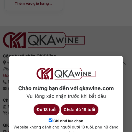
Thêm vào giỏ hàng
Công ty cổ phần QKAWine
Địa chỉ:
Tầng 1, số 12A, lô TT02, KĐT HDMon (Hải Đăng City),
Phường Mỹ Đình 2, Quận Nam Từ Liêm, Thành phố Hà Nội
(
Google Maps
)
Điện thoại:
0363 909 636
Chào mừng bạn đến với qkawine.com
Email:
sales@qkawine.com
Vui lòng xác nhận trước khi bắt đầu
Chứng nhận kinh doanh
Mã số doanh nghiệp: 0110385539 - QKAWine JSC
Đủ 18 tuổi
Chưa đủ 18 tuổi
Giấy phép bán lẻ rượu: 04/GP-UBND
Ghi nhớ lựa chọn
QKAWine - Chuyên rượu ngoại hàng đầu Việt Nam
Website không dành cho người dưới 18 tuổi, phụ nữ đang
Về chúng tôi