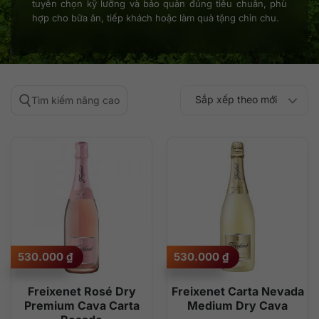
tuyển chọn kỹ lưỡng và bảo quản đúng tiêu chuẩn, phù
hợp cho bữa ăn, tiếp khách hoặc làm quà tặng chỉn chu.
Sắp xếp theo mới
Tìm kiếm nâng cao
Sắp xếp theo
Sắp xếp theo mức
nhất
Sắp xếp theo giá:
Sắp xếp theo giá:
độ phổ biến
thấp đến cao
cao đến thấp
530.000
₫
530.000
₫
Freixenet Rosé Dry
Freixenet Carta Nevada
Premium Cava Carta
Medium Dry Cava