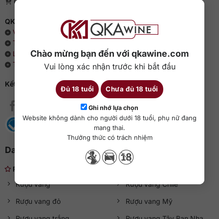
Giấy phép bán lẻ rượu: 04/GP-UBND
QKAWine - Chuyên rượu ngoại hàng đầu Việt Nam
Về chúng tôi
Thông cáo báo chí
Chào mừng bạn đến với qkawine.com
Liên hệ với QKAWine
Tin tức và sự kiện
Vui lòng xác nhận trước khi bắt đầu
Kết nối với QKAWine
Đủ 18 tuổi
Chưa đủ 18 tuổi
Ghi nhớ lựa chọn
Website không dành cho người dưới 18 tuổi, phụ nữ đang
mang thai.
Thưởng thức có trách nhiệm
Danh mục rượu ngoại
Rượu nhẹ
Rượu vang
Rượu vang Chile
Rượu vang đỏ
Rượu vang Mỹ
Rượu vang trắng
Rượu vang Tây Ban Nha