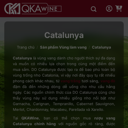
Bỏ
qua
nội
dung
Catalunya
Trang chủ
/
Sản phẩm Vùng làm vang
/
Catalunya
Catalunya
là vùng vang dành cho người thích sự đa dạng
và muốn có nhiều lựa chọn trong cùng một điểm đến
mua sắm. DO Catalunya được tạo ra để bao phủ toàn bộ
vùng trồng nho Catalonia, vì vậy nơi đây quy tụ rất nhiều
phong cách khác nhau, từ
vang trắng
tươi sáng,
vang đỏ
đậm đà đến những dòng dễ uống cho nhu cầu hằng
ngày. Các nguồn chính thức của DO Catalunya cũng cho
thấy vùng này sử dụng nhiều giống nho nổi bật như
Garnacha, Carignan, Tempranillo, Cabernet Sauvignon,
Merlot, Chardonnay, Macabeu, Parellada và Xarello.
Tại
QKAWine
, bạn có thể chọn mua
rượu vang
Catalunya chính hãng
với nguồn gốc rõ ràng, được