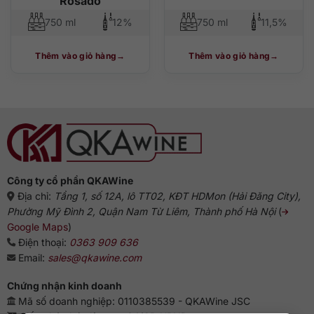
Rosado
750 ml
12%
750 ml
11,5%
Thêm vào giỏ hàng
Thêm vào giỏ hàng
Công ty cổ phần QKAWine
Địa chỉ:
Tầng 1, số 12A, lô TT02, KĐT HDMon (Hải Đăng City),
Phường Mỹ Đình 2, Quận Nam Từ Liêm, Thành phố Hà Nội
(
Google Maps
)
Điện thoại:
0363 909 636
Email:
sales@qkawine.com
Chứng nhận kinh doanh
Mã số doanh nghiệp: 0110385539 - QKAWine JSC