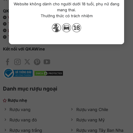
Website không dành cho người dưới 18 tuổi, phụ nữ đang
mang thai.
QKAWine - Chuyên rượu ngoại hàng đầu Việt Nam
Thưởng thức có trách nhiệm
Về chúng tôi
Thông cáo báo chí
Liên hệ với QKAWine
Tin tức và sự kiện
Kết nối với QKAWine
Danh mục rượu ngoại
Rượu nhẹ
Rượu vang
Rượu vang Chile
Rượu vang đỏ
Rượu vang Mỹ
Rượu vang trắng
Rượu vang Tây Ban Nha