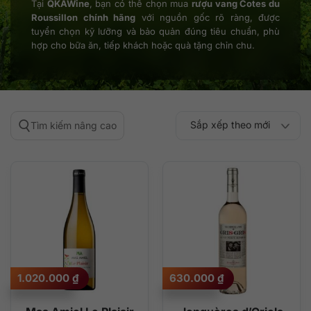
Tại
QKAWine
, bạn có thể chọn mua
rượu vang Cotes du
Roussillon chính hãng
với nguồn gốc rõ ràng, được
tuyển chọn kỹ lưỡng và bảo quản đúng tiêu chuẩn, phù
hợp cho bữa ăn, tiếp khách hoặc quà tặng chỉn chu.
Sắp xếp theo mới
Tìm kiếm nâng cao
Sắp xếp theo
Sắp xếp theo mức
nhất
Sắp xếp theo giá:
Sắp xếp theo giá:
độ phổ biến
thấp đến cao
cao đến thấp
1.020.000
₫
630.000
₫