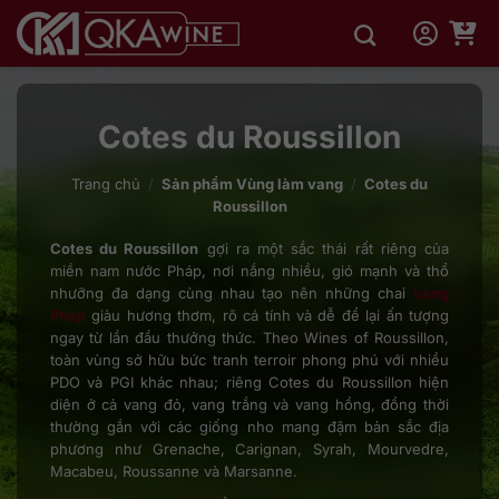
Bỏ
qua
nội
dung
Cotes du Roussillon
Trang chủ
/
Sản phẩm Vùng làm vang
/
Cotes du
Roussillon
Cotes du Roussillon
gợi ra một sắc thái rất riêng của
miền nam nước Pháp, nơi nắng nhiều, gió mạnh và thổ
nhưỡng đa dạng cùng nhau tạo nên những chai
vang
Pháp
giàu hương thơm, rõ cá tính và dễ để lại ấn tượng
ngay từ lần đầu thưởng thức. Theo Wines of Roussillon,
toàn vùng sở hữu bức tranh terroir phong phú với nhiều
PDO và PGI khác nhau; riêng Cotes du Roussillon hiện
diện ở cả vang đỏ, vang trắng và vang hồng, đồng thời
thường gắn với các giống nho mang đậm bản sắc địa
phương như Grenache, Carignan, Syrah, Mourvedre,
Macabeu, Roussanne và Marsanne.