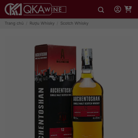
Bỏ
qua
nội
dung
Trang chủ
/
Rượu Whisky
/
Scotch Whisky