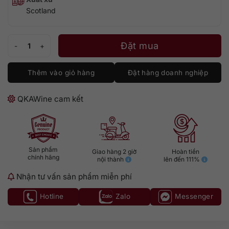
Scotland
Auchentoshan 12 số lượng
Đặt mua
Thêm vào giỏ hàng
Đặt hàng doanh nghiệp
QKAWine cam kết
Sản phẩm
Giao hàng 2 giờ
Hoàn tiền
chính hãng
nội thành
lên đến 111%
Nhận tư vấn sản phẩm miễn phí
Hotline
Zalo
Messenger