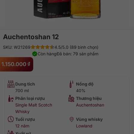
Auchentoshan 12
SKU: W21269
4.5/5.0 (89 bình chọn)
Còn hàng
Đã bán: 79 sản phẩm
1.150.000
₫
Dung tích
Nồng độ
700 ml
40%
Phân loại rượu
Thương hiệu
Single Malt Scotch
Auchentoshan
Whisky
Tuổi rượu
Vùng whisky
12 năm
Lowland
Xuất xứ