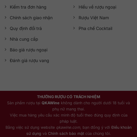
Kiểm tra đơn hàng
Hiểu về rượu ngoại
Chính sách giao nhận
Rượu Việt Nam
Quy định đổi trả
Pha chế Cocktail
Nhà cung cấp
Báo giá rượu ngoại
Đánh giá rượu vang
THƯỞNG RƯỢU CÓ TRÁCH NHIỆM
Sản phẩm rượu tại
QKAWine
không dành cho người dưới 18 tuổi và
phụ nữ mang thai.
Việc mua hàng yêu cầu xác minh độ tuổi theo đúng quy định của
pháp luật.
Bằng việc sử dụng website
qkawine.com
, bạn đồng ý với
Điều khoản
sử dụng
và
Chính sách bảo mật
của chúng tôi.