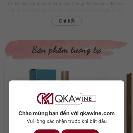
từ thời nhà sáng lập thương hiệu George Ballantine’s đến các
thế hệ pha chế ngày nay. Đó là sự hòa trộn của nhiều dòng
whisky mạch nha và whisky ngũ cốc cao cấp nhất gom nhặt
Chi tiết
từ khắp đất nước Scotland. Rượu trải qua một quá trình
ngâm ủ lâu năm bên trong những thùng gỗ sồi châu Âu chất
lượng. Cuối cùng, đại diện đậm mùi vị mạch nha Miltonduff
và Glenburgie làm bùng dậy mùi thơm của táo đỏ, socola và
Sản phẩm tương tự
vani đã xuất hiện.
Với 21 năm trưởng thành bền bỉ, rượu Ballantine’s 21 trở
thành thứ whisky hoàn toàn khác biệt so với những anh chị
em Ballantine’s 17 năm hoặc 15 năm. Nó để lại dư vị khói
nồng nàn trên lưỡi, sự ngọt ngào thanh tao của trái cây tự
nhiên chín mọng, đặc biệt cay nồng bùng cháy và đậm mùi
gỗ sồi cũ. Một kiểu whisky cổ điển cực kỳ xứng đáng để
nhâm nhi trong những dịp quan trọng.
Thông tin chi tiết về rượu
Chào mừng bạn đến với qkawine.com
Vui lòng xác nhận trước khi bắt đầu
THÔNG TIN
CHI TIẾT