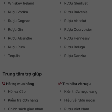
Whiskey Ireland
Rượu Glenlivet
Rượu Ballantine’s 21 năm 700ml
là lựa chọn lý tưởng cho
những người sành
Scotch whisky
, mang đến trải nghiệm
Rượu Vodka
Rượu Balvenie
hương vị trọn vẹn sau hơn hai thập kỷ ủ rượu.
QKAWine
Rượu Cognac
Rượu Absolut
phân phối chính hãng sản phẩm này, đảm bảo chất lượng
chuẩn quốc tế, nguồn gốc minh bạch và giá thành cạnh
Rượu Gin
Rượu Courvoisier
tranh.
Rượu Absinthe
Rượu Hennessy
Tư vấn 24/7
Rượu Rum
Rượu Beluga
Hotline:
0363 909 636
Tequila
Rượu Danzka
Zalo:
QKAWine JSC
Fanpage:
QKAWine Official
Messenger:
Chat với QKAWine
Trung tâm trợ giúp
Hỗ trợ khách hàng
Hỗ trợ mua hàng
Tìm hiểu về rượu
Bán hàng:
sales@qkawine.com
Dịch vụ sau bán hàng:
help@qkawine.com
hoặc
Hỏi và đáp
Kiến thức rượu vang
qkawine@gmail.com
Kiểm tra đơn hàng
Hiểu về rượu ngoại
Cửa hàng
QKAWine
Chính sách giao nhận
Rượu Việt Nam