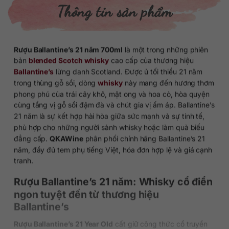
Thông tin sản phẩm
Rượu Ballantine’s 21 năm 700ml
là một trong những phiên
bản
blended Scotch whisky
cao cấp của thương hiệu
Ballantine’s
lừng danh Scotland. Được ủ tối thiểu 21 năm
trong thùng gỗ sồi, dòng
whisky
này mang đến hương thơm
phong phú của trái cây khô, mật ong và hoa cỏ, hòa quyện
cùng tầng vị gỗ sồi đậm đà và chút gia vị ấm áp. Ballantine’s
21 năm là sự kết hợp hài hòa giữa sức mạnh và sự tinh tế,
phù hợp cho những người sành whisky hoặc làm quà biếu
đẳng cấp.
QKAWine
phân phối chính hãng Ballantine’s 21
năm, đầy đủ tem phụ tiếng Việt, hóa đơn hợp lệ và giá cạnh
tranh.
Rượu Ballantine’s 21 năm: Whisky cổ điển
ngon tuyệt đến từ thương hiệu
Ballantine’s
Rượu Ballantine’s 21 Year Old
cất giữ công thức cổ truyền