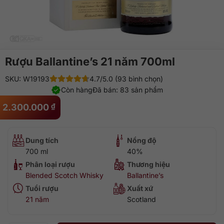
Rượu Ballantine’s 21 năm 700ml
SKU: W19193
4.7/5.0 (93 bình chọn)
Còn hàng
Đã bán: 83 sản phẩm
2.300.000
₫
Dung tích
Nồng độ
700 ml
40%
Phân loại rượu
Thương hiệu
Blended Scotch Whisky
Ballantine’s
Tuổi rượu
Xuất xứ
21 năm
Scotland