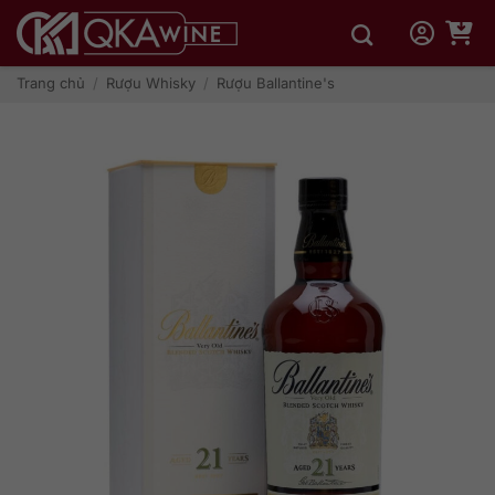
Bỏ
qua
nội
dung
Trang chủ
/
Rượu Whisky
/
Rượu Ballantine's