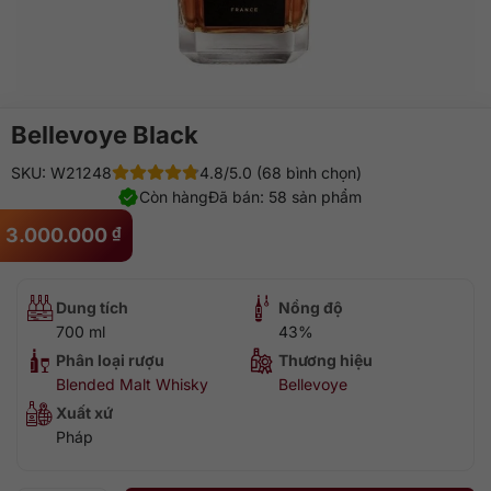
Bellevoye Black
SKU: W21248
4.8/5.0 (68 bình chọn)
Còn hàng
Đã bán: 58 sản phẩm
3.000.000
₫
Dung tích
Nồng độ
700 ml
43%
Phân loại rượu
Thương hiệu
Blended Malt Whisky
Bellevoye
Xuất xứ
Pháp