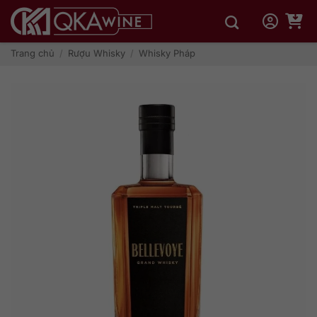
Bỏ
qua
nội
dung
Trang chủ
/
Rượu Whisky
/
Whisky Pháp