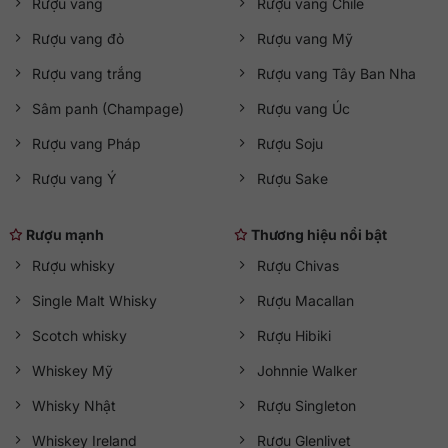
Rượu vang
Rượu vang Chile
Rượu vang đỏ
Rượu vang Mỹ
Rượu vang trắng
Rượu vang Tây Ban Nha
Sâm panh (Champage)
Rượu vang Úc
Rượu vang Pháp
Rượu Soju
Rượu vang Ý
Rượu Sake
Rượu mạnh
Thương hiệu nổi bật
Rượu whisky
Rượu Chivas
Single Malt Whisky
Rượu Macallan
Scotch whisky
Rượu Hibiki
Whiskey Mỹ
Johnnie Walker
Whisky Nhật
Rượu Singleton
Whiskey Ireland
Rượu Glenlivet