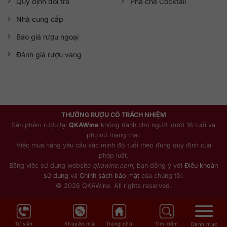
Quy định đổi trả
Pha chế Cocktail
Nhà cung cấp
Báo giá rượu ngoại
Đánh giá rượu vang
THƯỞNG RƯỢU CÓ TRÁCH NHIỆM
Sản phẩm rượu tại
QKAWine
không dành cho người dưới 18 tuổi và
phụ nữ mang thai.
Việc mua hàng yêu cầu xác minh độ tuổi theo đúng quy định của
pháp luật.
Bằng việc sử dụng website
qkawine.com
, bạn đồng ý với
Điều khoản
sử dụng
và
Chính sách bảo mật
của chúng tôi.
© 2026 QKAWine. All rights reserved.
Tư vấn
Khuyến mãi
Trang chủ
Tìm kiếm
Danh mục