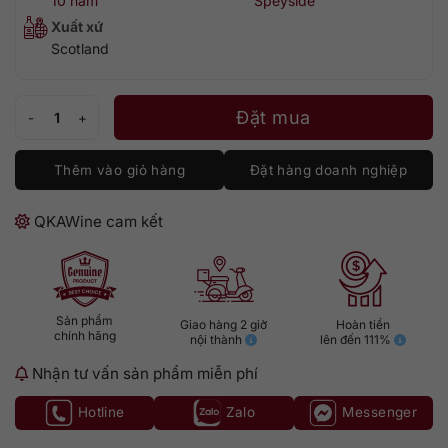
10 năm
Speyside
Xuất xứ
Scotland
Benromach 2011 - Contrasts: Triple Distilled số lượng
Đặt mua
Thêm vào giỏ hàng
Đặt hàng doanh nghiệp
QKAWine cam kết
Sản phẩm
Giao hàng 2 giờ
Hoàn tiền
chính hãng
nội thành
lên đến 111%
Nhận tư vấn sản phẩm miễn phí
Hotline
Zalo
Messenger