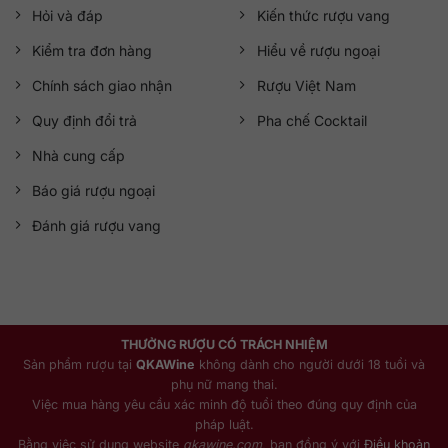
Hỏi và đáp
Kiến thức rượu vang
Kiểm tra đơn hàng
Hiểu về rượu ngoại
Chính sách giao nhận
Rượu Việt Nam
Quy định đổi trả
Pha chế Cocktail
Nhà cung cấp
Báo giá rượu ngoại
Đánh giá rượu vang
THƯỞNG RƯỢU CÓ TRÁCH NHIỆM
Sản phẩm rượu tại
QKAWine
không dành cho người dưới 18 tuổi và
phụ nữ mang thai.
Việc mua hàng yêu cầu xác minh độ tuổi theo đúng quy định của
pháp luật.
Bằng việc sử dụng website
qkawine.com
, bạn đồng ý với
Điều khoản