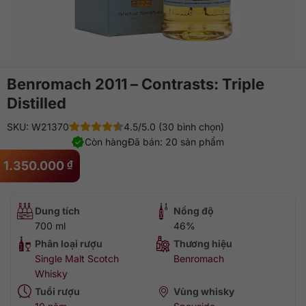
Benromach 2011 – Contrasts: Triple
Distilled
SKU: W21370
4.5/5.0 (30 bình chọn)
Còn hàng
Đã bán: 20 sản phẩm
1.350.000
₫
Dung tích
Nồng độ
700 ml
46%
Phân loại rượu
Thương hiệu
Single Malt Scotch
Benromach
Whisky
Tuổi rượu
Vùng whisky