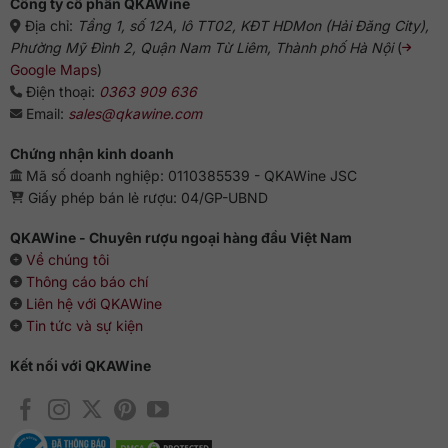
Công ty cổ phần QKAWine
Địa chỉ:
Tầng 1, số 12A, lô TT02, KĐT HDMon (Hải Đăng City),
Phường Mỹ Đình 2, Quận Nam Từ Liêm, Thành phố Hà Nội
(
Google Maps
)
Điện thoại:
0363 909 636
Email:
sales@qkawine.com
Chứng nhận kinh doanh
Mã số doanh nghiệp: 0110385539 - QKAWine JSC
Giấy phép bán lẻ rượu: 04/GP-UBND
QKAWine - Chuyên rượu ngoại hàng đầu Việt Nam
Về chúng tôi
Thông cáo báo chí
Liên hệ với QKAWine
Tin tức và sự kiện
Kết nối với QKAWine