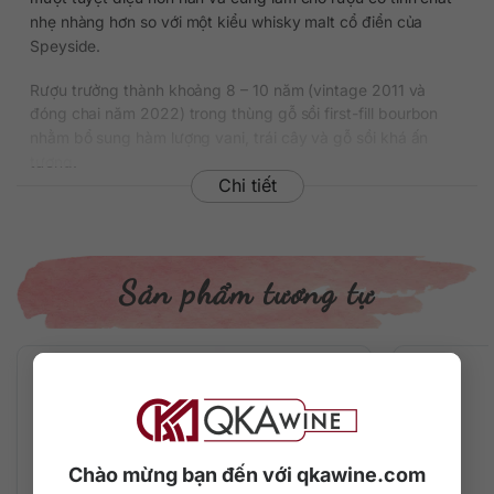
nhẹ nhàng hơn so với một kiểu whisky malt cổ điển của
Speyside.
Rượu trưởng thành khoảng 8 – 10 năm (vintage 2011 và
đóng chai năm 2022) trong thùng gỗ sồi first-fill bourbon
nhằm bổ sung hàm lượng vani, trái cây và gỗ sồi khá ấn
tượng.
Chi tiết
Giá của chai rượu này tại Việt Nam dao động khoảng
1.350.000 đồng/chai 700ml, nồng độ 46% ABV.
Thông tin chi tiết về rượu
Sản phẩm tương tự
Xuất xứ: Scotland
Vùng sản xuất: Speyside
Thương hiệu: Benromach
Phân loại: Single Malt Scotch Whisky
Nồng độ: 46%
Dung tích: 700 ml
Tuổi rượu: 10 năm (vintage 2011, đóng chai 2022)
Chào mừng bạn đến với qkawine.com
Màu sắc: Màu vàng rơm