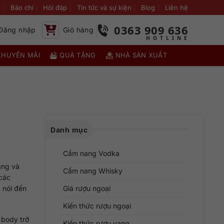
i
Báo chí
Hỏi đáp
Tin tức và sự kiện
Blog
Liên hệ
0363 909 636
Đăng nhập
Giỏ hàng
KHUYẾN MÃI
QUÀ TẶNG
NHÀ SẢN XUẤT
Danh mục
Cẩm nang Vodka
àng và
Cẩm nang Whisky
 các
à nói đến
Giá rượu ngoại
Kiến thức rượu ngoại
 body trở
Kiến thức rượu vang