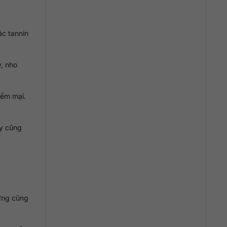
ác tannin
, nho
mềm mại.
ày cũng
ưng cũng