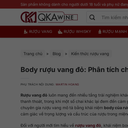
Bỏ
Sản phẩm không dành cho người dưới 18 tuổi và phụ nữ đan
qua
nội
dung
RƯỢU VANG
RƯỢU WHISKY
RƯỢU MẠNH
Trang chủ
»
Blog
»
Kiến thức rượu vang
Body rượu vang đỏ: Phân tích chi
PHỤ TRÁCH NỘI DUNG:
MARTIN HOANG
Rượu vang đỏ
luôn mang đến nhiều tầng trải nghiệm kh
thanh thoát, trong khi một số chai khác lại đem đến cảm
chuyên gia rượu vang mô tả bằng khái niệm
body của rư
cảm giác về trọng lượng và cấu trúc của rượu trong miện
Đối với người mới tìm hiểu về
rượu vang đỏ
, khái niệm bo