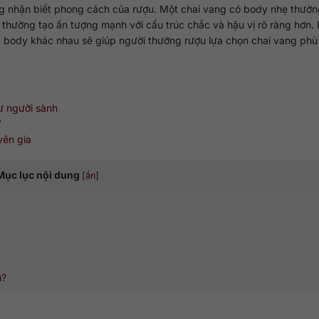
ng nhận biết phong cách của rượu. Một chai vang có body nhẹ thườ
hường tạo ấn tượng mạnh với cấu trúc chắc và hậu vị rõ ràng hơn. 
 body khác nhau sẽ giúp người thưởng rượu lựa chọn chai vang phù
ư người sành
V
yên gia
Mục lục nội dung
[
ẩn
]
u?