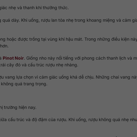
iác nhẹ và thanh khi thưởng thức.
quá dày. Khi uống, rượu lan tỏa nhẹ trong khoang miệng và cảm gi
ng hoặc được trồng tại vùng khí hậu mát. Trong những điều kiện này
 hơn.
là
Pinot Noir
. Giống nho này nổi tiếng với phong cách thanh lịch và 
rái cây đỏ và cấu trúc rượu nhẹ nhàng.
ợu vang lựa chọn vì cảm giác uống khá dễ chịu. Những chai vang n
 không quá trang trọng.
ị trường hiện nay.
iữa cấu trúc và độ đậm của rượu. Khi uống, rượu không quá nhẹ nh