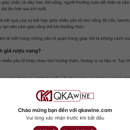
giác chắc và dày hơn. Khi uống, người thưởng rượu dễ nhận ra cấu 
dài lâu hơn sau khi nuốt.
à kết quả của sự kết hợp giữa nhiều yếu tố như nồng độ cồn, tannin,
y tạo nên cảm giác tổng thể khi thưởng thức.
em là một trong những yếu tố quan trọng giúp mô tả phong cách củ
nh giá rượu vang?
 nhiều yếu tố khác nhau như hương thơm, hương vị và hậu vị. Tuy n
a rượu, thì body chính là phần nền tảng giúp các hương vị khác thể
c hài hòa giữa cấu trúc và hương vị. Khi rượu nằm trong miệng, ng
annin và acid.
Chào mừng bạn đến với qkawine.com
h, rượu có thể tạo cảm giác thiếu cân bằng. Trong trường hợp body
Vui lòng xác nhận trước khi bắt đầu
n nặng và khó uống.