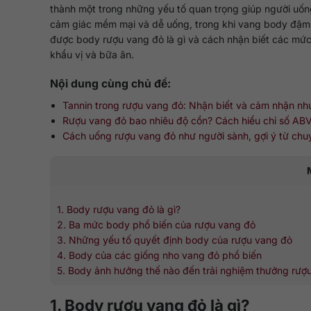
thành một trong những yếu tố quan trọng giúp người uố
cảm giác mềm mại và dễ uống, trong khi vang body đậm t
được body rượu vang đỏ là gì và cách nhận biết các mức
khẩu vị và bữa ăn.
Nội dung cùng chủ đề:
Tannin trong rượu vang đỏ: Nhận biết và cảm nhận nh
Rượu vang đỏ bao nhiêu độ cồn? Cách hiểu chỉ số AB
Cách uống rượu vang đỏ như người sành, gợi ý từ chu
1. Body rượu vang đỏ là gì?
2. Ba mức body phổ biến của rượu vang đỏ
3. Những yếu tố quyết định body của rượu vang đỏ
4. Body của các giống nho vang đỏ phổ biến
5. Body ảnh hưởng thế nào đến trải nghiệm thưởng rượ
1. Body rượu vang đỏ là gì?