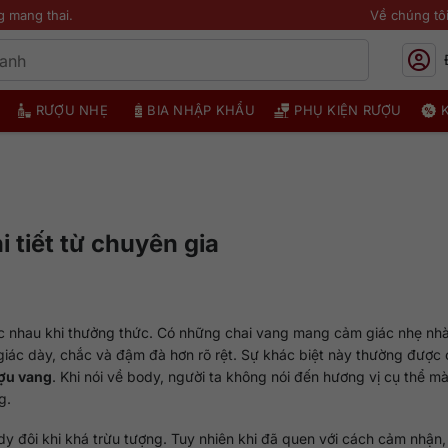
g mang thai.
Về chúng tô
RƯỢU NHẸ
BIA NHẬP KHẨU
PHỤ KIỆN RƯỢU
 tiết từ chuyên gia
ác nhau khi thưởng thức. Có những chai vang mang cảm giác nhẹ nh
 giác dày, chắc và đậm đà hơn rõ rệt. Sự khác biệt này thường được
ợu vang
. Khi nói về body, người ta không nói đến hương vị cụ thể m
g.
dy đôi khi khá trừu tượng. Tuy nhiên khi đã quen với cách cảm nhận,