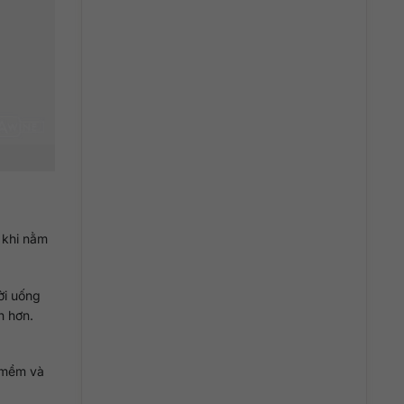
 khi nằm
ời uống
h hơn.
á mềm và