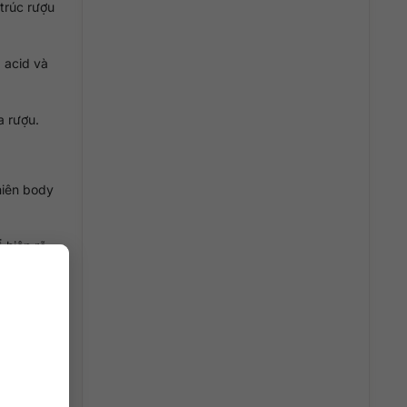
trúc rượu
 acid và
a rượu.
hiên body
 hiện rõ
ười uống
 quá dày