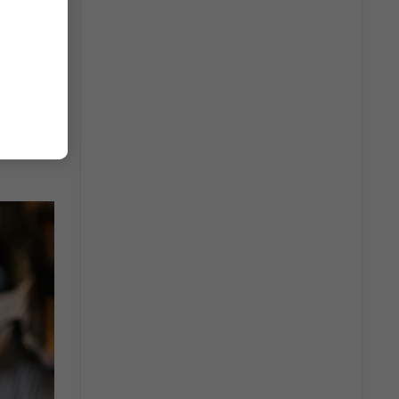
n thanh
hịt
thức rượu