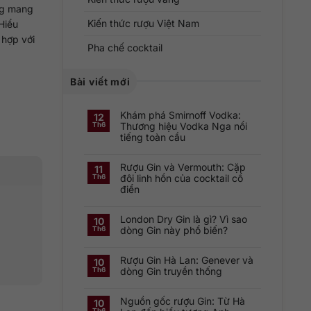
ng mang
Kiến thức rượu Việt Nam
Hiểu
 hợp với
Pha chế cocktail
Bài viết mới
Khám phá Smirnoff Vodka:
12
Thương hiệu Vodka Nga nổi
Th6
tiếng toàn cầu
Không
có
Rượu Gin và Vermouth: Cặp
bình
11
luận
đôi linh hồn của cocktail cổ
Th6
ở
điển
Khám
phá
Không
Smirnoff
có
Vodka:
London Dry Gin là gì? Vì sao
bình
Thương
10
luận
hiệu
dòng Gin này phổ biến?
Th6
ở
Vodka
Rượu
Nga
Không
Gin
nổi
có
và
tiếng
Rượu Gin Hà Lan: Genever và
bình
10
Vermouth:
toàn
luận
dòng Gin truyền thống
Th6
Cặp
cầu
ở
đôi
London
Không
linh
Dry
có
hồn
Gin
Nguồn gốc rượu Gin: Từ Hà
bình
10
của
là
luận
cocktail
Th6