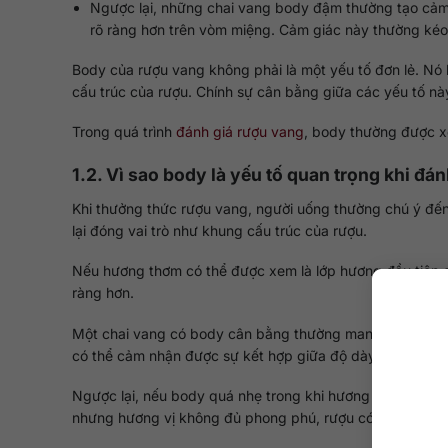
Ngược lại, những chai vang body đậm thường tạo cảm 
rõ ràng hơn trên vòm miệng. Cảm giác này thường kéo 
Body của rượu vang không phải là một yếu tố đơn lẻ. Nó l
cấu trúc của rượu. Chính sự cân bằng giữa các yếu tố nà
Trong quá trình
đánh giá rượu vang
, body thường được x
1.2. Vì sao body là yếu tố quan trọng khi đá
Khi thưởng thức rượu vang, người uống thường chú ý đến
lại đóng vai trò như khung cấu trúc của rượu.
Nếu hương thơm có thể được xem là lớp hương đầu tiên củ
ràng hơn.
Một chai vang có body cân bằng thường mang lại cảm giá
có thể cảm nhận được sự kết hợp giữa độ dày của rượu, t
Ngược lại, nếu body quá nhẹ trong khi hương vị quá mạn
nhưng hương vị không đủ phong phú, rượu có thể trở nê