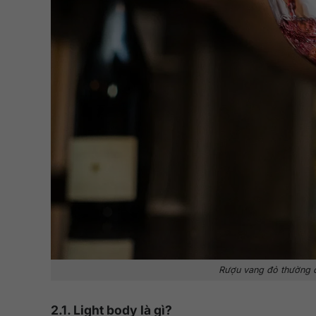
Rượu vang đỏ thường đ
2.1. Light body là gì?