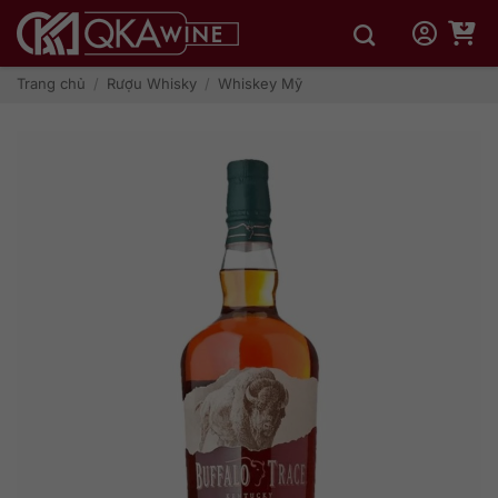
Bỏ
qua
nội
dung
Trang chủ
/
Rượu Whisky
/
Whiskey Mỹ