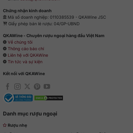
gỗ sồi và gia vị cay ấm.
Chứng nhận kinh doanh
Hướng dẫn thưởng thức rượu
Mã số doanh nghiệp: 0110385539 - QKAWine JSC
Một chai bourbon whiskey cân bằng & đậm đà để thưởng
Giấy phép bán lẻ rượu: 04/GP-UBND
thức nguyên chất, thêm đá / chút nước lọc hoặc pha chế
cocktail.
QKAWine - Chuyên rượu ngoại hàng đầu Việt Nam
Về chúng tôi
Thông cáo báo chí
Liên hệ với QKAWine
Tin tức và sự kiện
Kết nối với QKAWine
Danh mục rượu ngoại
Rượu nhẹ