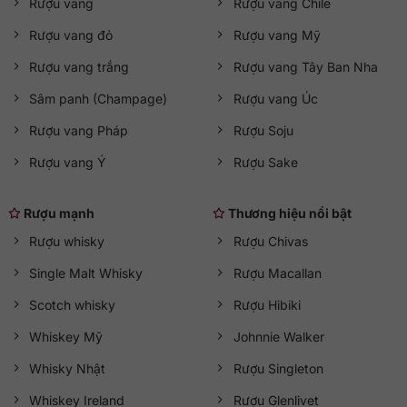
Rượu vang
Rượu vang Chile
Rượu vang đỏ
Rượu vang Mỹ
Rượu vang trắng
Rượu vang Tây Ban Nha
Sâm panh (Champage)
Rượu vang Úc
Rượu vang Pháp
Rượu Soju
Rượu vang Ý
Rượu Sake
Rượu mạnh
Thương hiệu nổi bật
Rượu whisky
Rượu Chivas
Single Malt Whisky
Rượu Macallan
Scotch whisky
Rượu Hibiki
Whiskey Mỹ
Johnnie Walker
Whisky Nhật
Rượu Singleton
Whiskey Ireland
Rượu Glenlivet