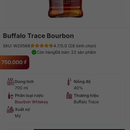
Buffalo Trace Bourbon
SKU: W20568
4.7/5.0 (28 bình chọn)
Còn hàng
Đã bán: 22 sản phẩm
750.000
₫
Dung tích
Nồng độ
700 ml
40%
Phân loại rượu
Thương hiệu
Bourbon Whiskey
Buffalo Trace
Xuất xứ
Mỹ