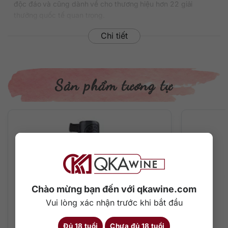
độc đáo và cũng dành về cho thương hiệu hơn 22 giải
thưởng quốc tế quan trọng.
Giải thưởng nổi bật
Chi tiết
– Gold Luxury Masters Asia, 2022
– Gold International Spirits Challenge, 2022
Sản phẩm tương tự
– Excellent / Highly Recommended (90-94 pts) Ultimate
Spirits Challenge, 2021
– Bronze International Wine & Spirits Competition, 2021
– Gold International Spirits Challenge, 2019
– Và nhiều giải thưởng quan trọng khác
Thông tin chi tiết về rượu
Chào mừng bạn đến với qkawine.com
Vui lòng xác nhận trước khi bắt đầu
Xuất xứ: Mỹ
Thương hiệu: Buffalo Trace
Phân loại: Bourbon American Whiskey
Đủ 18 tuổi
Chưa đủ 18 tuổi