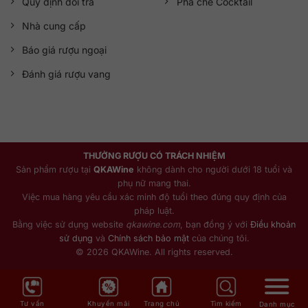
Quy định đổi trả
Pha chế Cocktail
Nhà cung cấp
Báo giá rượu ngoại
Đánh giá rượu vang
THƯỞNG RƯỢU CÓ TRÁCH NHIỆM
Sản phẩm rượu tại
QKAWine
không dành cho người dưới 18 tuổi và
phụ nữ mang thai.
Việc mua hàng yêu cầu xác minh độ tuổi theo đúng quy định của
pháp luật.
Bằng việc sử dụng website
qkawine.com
, bạn đồng ý với
Điều khoản
sử dụng
và
Chính sách bảo mật
của chúng tôi.
© 2026 QKAWine. All rights reserved.
Tư vấn
Khuyến mãi
Trang chủ
Tìm kiếm
Danh mục