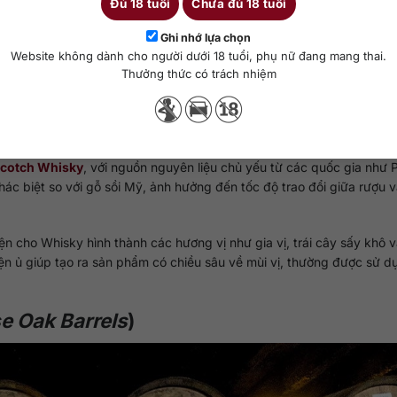
Đủ 18 tuổi
Chưa đủ 18 tuổi
Ghi nhớ lựa chọn
Website không dành cho người dưới 18 tuổi, phụ nữ đang mang thai.
Thưởng thức có trách nhiệm
 Scotland, mang đến hương nho khô, cam chín và gia vị ấm áp đặc trưng.
cotch Whisky
, với nguồn nguyên liệu chủ yếu từ các quốc gia như 
ác biệt so với gỗ sồi Mỹ, ảnh hưởng đến tốc độ trao đổi giữa rượu 
ện cho Whisky hình thành các hương vị như gia vị, trái cây sấy khô 
iện ủ giúp tạo ra sản phẩm có chiều sâu về mùi vị, thường được sử d
e Oak Barrels
)