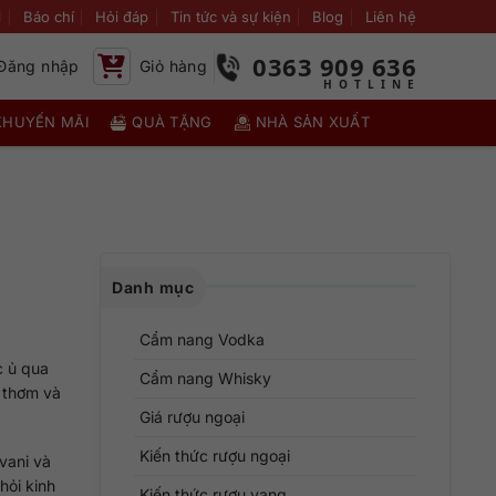
i
Báo chí
Hỏi đáp
Tin tức và sự kiện
Blog
Liên hệ
0363 909 636
Đăng nhập
Giỏ hàng
KHUYẾN MÃI
QUÀ TẶNG
NHÀ SẢN XUẤT
Danh mục
Cẩm nang Vodka
c ủ qua
Cẩm nang Whisky
g thơm và
Giá rượu ngoại
Kiến thức rượu ngoại
vani và
hỏi kinh
Kiến thức rượu vang