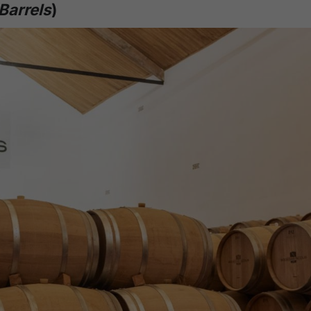
Barrels
)