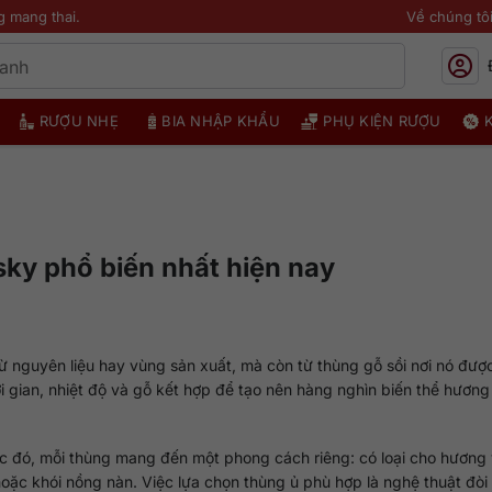
g mang thai.
Về chúng tô
RƯỢU NHẸ
BIA NHẬP KHẨU
PHỤ KIỆN RƯỢU
sky phổ biến nhất hiện nay
ừ nguyên liệu hay vùng sản xuất, mà còn từ thùng gỗ sồi nơi nó đượ
ời gian, nhiệt độ và gỗ kết hợp để tạo nên hàng nghìn biến thể hươn
ớc đó, mỗi thùng mang đến một phong cách riêng: có loại cho hương 
 hoặc khói nồng nàn. Việc lựa chọn thùng ủ phù hợp là nghệ thuật đòi 