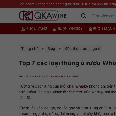
Bỏ
Sản phẩm không dành cho người dưới 18 tuổi và phụ nữ đan
qua
nội
dung
RƯỢU VANG
RƯỢU WHISKY
RƯỢU MẠNH
Trang chủ
»
Blog
»
Kiến thức rượu ngoại
Top 7 các loại thùng ủ rượu Whi
PHỤ TRÁCH NỘI DUNG:
KHÁNH HUYỀN WINE
Hương vị đặc trưng của mỗi
chai whisky
không chỉ đến t
nhiều năm. Thùng ủ chính là “
linh hồn
” của whisky, nơi th
sắc độ.
Tùy thuộc vào loại gỗ, nguồn gốc và rượu từng chứa trư
caramel ngọt dịu, có loại lại mang vị trái cây khô, socola