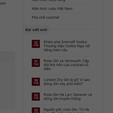
rbon
Kiến thức rượu Việt Nam
Pha chế cocktail
Bài viết mới
Khám phá Smirnoff Vodka:
12
Thương hiệu Vodka Nga nổi
Th6
tiếng toàn cầu
Không
có
Rượu Gin và Vermouth: Cặp
bình
11
luận
đôi linh hồn của cocktail cổ
Th6
ở
điển
Khám
phá
Không
Smirnoff
có
Vodka:
London Dry Gin là gì? Vì sao
bình
Thương
10
luận
hiệu
dòng Gin này phổ biến?
Th6
ở
Vodka
Rượu
Nga
Không
Gin
nổi
có
và
tiếng
Rượu Gin Hà Lan: Genever và
bình
10
Vermouth:
toàn
luận
dòng Gin truyền thống
Th6
Cặp
cầu
ở
đôi
London
Không
linh
Dry
có
hồn
Gin
Nguồn gốc rượu Gin: Từ Hà
bình
10
của
là
luận
cocktail
Th6