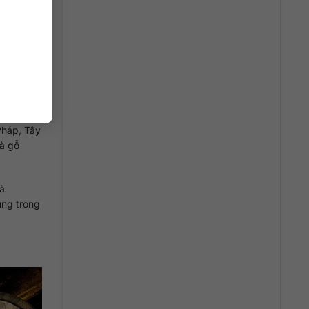
Pháp, Tây
và gỗ
và
ụng trong