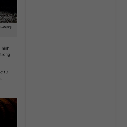
 whisky
c hình
trong
ộc tự
.