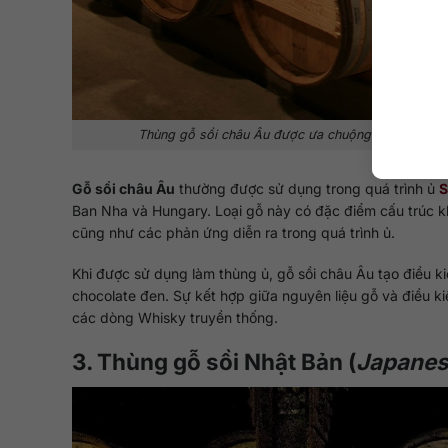
Thùng gỗ sồi châu Âu được ưa chuộng trong whisky
Gỗ sồi châu Âu
thường được sử dụng trong quá trình ủ
S
Ban Nha và Hungary. Loại gỗ này có đặc điểm cấu trúc kh
cũng như các phản ứng diễn ra trong quá trình ủ.
Khi được sử dụng làm thùng ủ, gỗ sồi châu Âu tạo điều ki
chocolate đen. Sự kết hợp giữa nguyên liệu gỗ và điều k
các dòng Whisky truyền thống.
3. Thùng gỗ sồi Nhật Bản (
Japanes