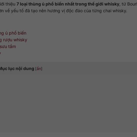
iới thiệu
7 loại thùng ủ phổ biến nhất trong thế giới whisky
, từ Bou
ơn về yếu tố đã tạo nên hương vị độc đáo của từng chai whisky.
ùng ủ phổ biến
ong rượu whisky
ị sưu tầm
y
Mục lục nội dung
[
ẩn
]