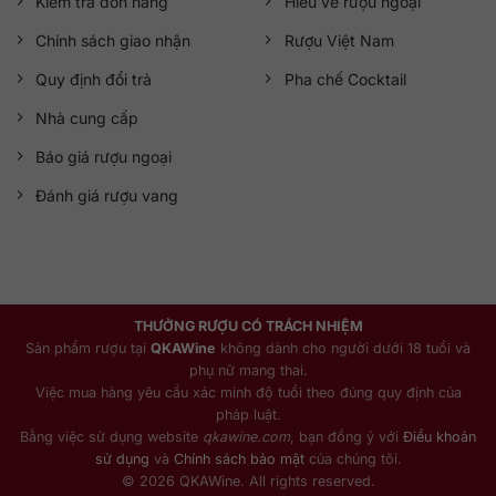
Kiểm tra đơn hàng
Hiểu về rượu ngoại
Chính sách giao nhận
Rượu Việt Nam
Quy định đổi trả
Pha chế Cocktail
Nhà cung cấp
Báo giá rượu ngoại
Đánh giá rượu vang
THƯỞNG RƯỢU CÓ TRÁCH NHIỆM
Sản phẩm rượu tại
QKAWine
không dành cho người dưới 18 tuổi và
phụ nữ mang thai.
Việc mua hàng yêu cầu xác minh độ tuổi theo đúng quy định của
pháp luật.
Bằng việc sử dụng website
qkawine.com
, bạn đồng ý với
Điều khoản
sử dụng
và
Chính sách bảo mật
của chúng tôi.
© 2026 QKAWine. All rights reserved.