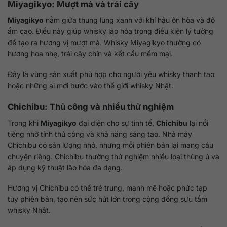
Miyagikyo: Mượt mà và trái cây
Miyagikyo
nằm giữa thung lũng xanh với khí hậu ôn hòa và độ
ẩm cao. Điều này giúp whisky lão hóa trong điều kiện lý tưởng
để tạo ra hương vị mượt mà. Whisky Miyagikyo thường có
hương hoa nhẹ, trái cây chín và kết cấu mềm mại.
Đây là vùng sản xuất phù hợp cho người yêu whisky thanh tao
hoặc những ai mới bước vào thế giới whisky Nhật.
Chichibu: Thủ công và nhiều thử nghiệm
Trong khi
Miyagikyo
đại diện cho sự tinh tế,
Chichibu
lại nổi
tiếng nhờ tính thủ công và khả năng sáng tạo. Nhà máy
Chichibu có sản lượng nhỏ, nhưng mỗi phiên bản lại mang câu
chuyện riêng. Chichibu thường thử nghiệm nhiều loại thùng ủ và
áp dụng kỹ thuật lão hóa đa dạng.
Hương vị Chichibu có thể trẻ trung, mạnh mẽ hoặc phức tạp
tùy phiên bản, tạo nên sức hút lớn trong cộng đồng sưu tầm
whisky Nhật.