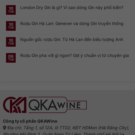
Không
phá
có
Smirnoff
London Dry Gin là gì? Vì sao dòng Gin này phổ biến?
bình
10
Vodka:
luận
Th6
Thương
ở
Không
hiệu
Rượu
có
Vodka
Gin
bình
Nga
Rượu Gin Hà Lan: Genever và dòng Gin truyền thống
và
luận
10
nổi
ở
Vermouth:
Th6
tiếng
Không
London
Cặp
toàn
có
Dry
đôi
cầu
bình
Gin
linh
Nguồn gốc rượu Gin: Từ Hà Lan đến biểu tượng Anh
luận
10
là
hồn
ở
gì?
của
Th6
Không
Rượu
Vì
cocktail
có
Gin
sao
cổ
bình
Hà
dòng
điển
Rượu Gin pha với gì ngon? Gợi ý chuẩn vị từ chuyên gia
luận
09
Lan:
Gin
ở
Genever
này
Th6
Không
Nguồn
và
phổ
có
gốc
dòng
biến?
bình
rượu
Gin
luận
Gin:
truyền
ở
Từ
thống
Rượu
Hà
Gin
Lan
pha
đến
với
biểu
gì
tượng
ngon?
Anh
Gợi
ý
chuẩn
vị
từ
chuyên
gia
Công ty cổ phần QKAWine
Địa chỉ:
Tầng 1, số 12A, lô TT02, KĐT HDMon (Hải Đăng City),
Phường Mỹ Đình 2, Quận Nam Từ Liêm, Thành phố Hà Nội
(