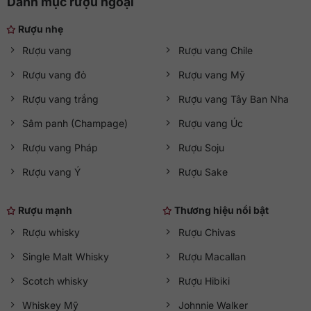
Danh mục rượu ngoại
Rượu nhẹ
Rượu vang
Rượu vang Chile
Rượu vang đỏ
Rượu vang Mỹ
Rượu vang trắng
Rượu vang Tây Ban Nha
Sâm panh (Champage)
Rượu vang Úc
Rượu vang Pháp
Rượu Soju
Rượu vang Ý
Rượu Sake
Rượu mạnh
Thương hiệu nổi bật
Rượu whisky
Rượu Chivas
Single Malt Whisky
Rượu Macallan
Scotch whisky
Rượu Hibiki
Whiskey Mỹ
Johnnie Walker