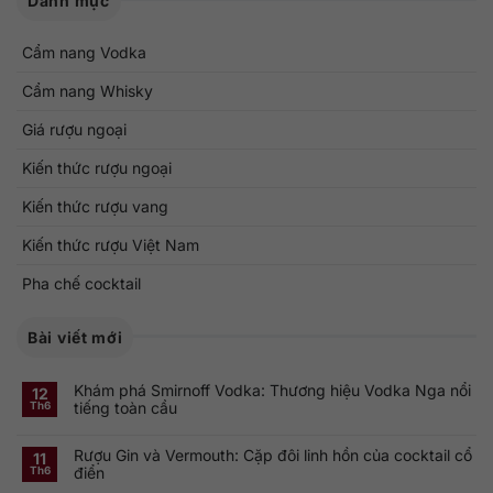
Danh mục
Cẩm nang Vodka
Cẩm nang Whisky
Giá rượu ngoại
Kiến thức rượu ngoại
Kiến thức rượu vang
Kiến thức rượu Việt Nam
Pha chế cocktail
Bài viết mới
Khám phá Smirnoff Vodka: Thương hiệu Vodka Nga nổi
12
tiếng toàn cầu
Th6
Không
có
Rượu Gin và Vermouth: Cặp đôi linh hồn của cocktail cổ
bình
11
luận
điển
Th6
ở
Khám