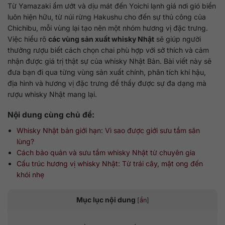
Từ Yamazaki ẩm ướt và dịu mát đến Yoichi lạnh giá nơi gió biển
luôn hiện hữu, từ núi rừng Hakushu cho đến sự thủ công của
Chichibu, mỗi vùng lại tạo nên một nhóm hương vị đặc trưng.
Việc hiểu rõ
các vùng sản xuất whisky Nhật
sẽ giúp người
thưởng rượu biết cách chọn chai phù hợp với sở thích và cảm
nhận được giá trị thật sự của whisky Nhật Bản. Bài viết này sẽ
đưa bạn đi qua từng vùng sản xuất chính, phân tích khí hậu,
địa hình và hương vị đặc trưng để thấy được sự đa dạng mà
rượu whisky Nhật mang lại.
Nội dung cùng chủ đề:
Whisky Nhật bản giới hạn: Vì sao được giới sưu tầm săn
lùng?
Cách bảo quản và sưu tầm whisky Nhật từ chuyên gia
Cấu trúc hương vị whisky Nhật: Từ trái cây, mật ong đến
khói nhẹ
Mục lục nội dung
[
ẩn
]