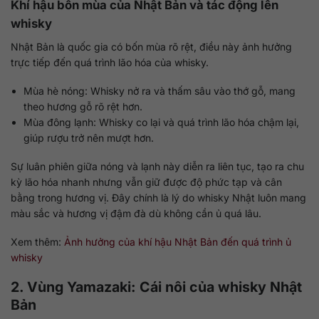
Khí hậu bốn mùa của Nhật Bản và tác động lên
whisky
Nhật Bản là quốc gia có bốn mùa rõ rệt, điều này ảnh hưởng
trực tiếp đến quá trình lão hóa của whisky.
Mùa hè nóng: Whisky nở ra và thấm sâu vào thớ gỗ, mang
theo hương gỗ rõ rệt hơn.
Mùa đông lạnh: Whisky co lại và quá trình lão hóa chậm lại,
giúp rượu trở nên mượt hơn.
Sự luân phiên giữa nóng và lạnh này diễn ra liên tục, tạo ra chu
kỳ lão hóa nhanh nhưng vẫn giữ được độ phức tạp và cân
bằng trong hương vị. Đây chính là lý do whisky Nhật luôn mang
màu sắc và hương vị đậm đà dù không cần ủ quá lâu.
Xem thêm:
Ảnh hưởng của khí hậu Nhật Bản đến quá trình ủ
whisky
2. Vùng Yamazaki: Cái nôi của whisky Nhật
Bản