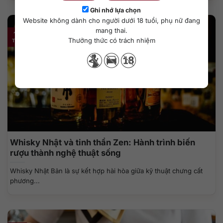
Ghi nhớ lựa chọn
Website không dành cho người dưới 18 tuổi, phụ nữ đang
mang thai.
14
Thưởng thức có trách nhiệm
Th11
Whisky Nhật và tinh thần Zen: Hành trình biến
rượu thành nghệ thuật sống
Whisky Nhật Bản là sự kết hợp hài hòa giữa kỹ thuật chưng cất
phương...