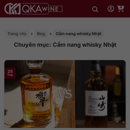
Bỏ
qua
nội
dung
Trang chủ
»
Blog
»
Cẩm nang whisky Nhật
Chuyên mục:
Cẩm nang whisky Nhật
25
Th8