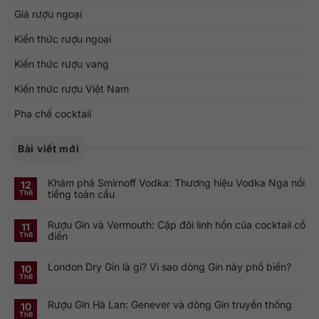
Giá rượu ngoại
Kiến thức rượu ngoại
Kiến thức rượu vang
Kiến thức rượu Việt Nam
Pha chế cocktail
Bài viết mới
Khám phá Smirnoff Vodka: Thương hiệu Vodka Nga nổi
12
tiếng toàn cầu
Th6
Không
có
Rượu Gin và Vermouth: Cặp đôi linh hồn của cocktail cổ
bình
11
luận
điển
Th6
ở
Khám
Không
phá
có
Smirnoff
London Dry Gin là gì? Vì sao dòng Gin này phổ biến?
bình
10
Vodka:
luận
Th6
Thương
ở
Không
hiệu
Rượu
có
Vodka
Gin
bình
Nga
Rượu Gin Hà Lan: Genever và dòng Gin truyền thống
và
luận
10
nổi
ở
Vermouth:
Th6
tiếng
Không
London