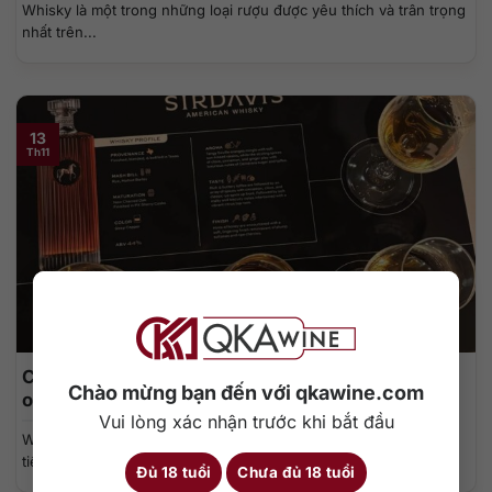
Whisky là một trong những loại rượu được yêu thích và trân trọng
nhất trên...
13
Th11
Cấu trúc hương vị whisky Nhật: Từ trái cây, mật
Chào mừng bạn đến với qkawine.com
ong đến khói nhẹ
Vui lòng xác nhận trước khi bắt đầu
Whisky Nhật được yêu mến trên toàn thế giới không chỉ vì danh
tiếng của...
Đủ 18 tuổi
Chưa đủ 18 tuổi