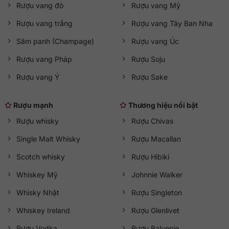
Rượu vang đỏ
Rượu vang Mỹ
Rượu vang trắng
Rượu vang Tây Ban Nha
Sâm panh (Champage)
Rượu vang Úc
Rượu vang Pháp
Rượu Soju
Rượu vang Ý
Rượu Sake
Rượu mạnh
Thương hiệu nổi bật
Rượu whisky
Rượu Chivas
Single Malt Whisky
Rượu Macallan
Scotch whisky
Rượu Hibiki
Whiskey Mỹ
Johnnie Walker
Whisky Nhật
Rượu Singleton
Whiskey Ireland
Rượu Glenlivet
Rượu Vodka
Rượu Balvenie