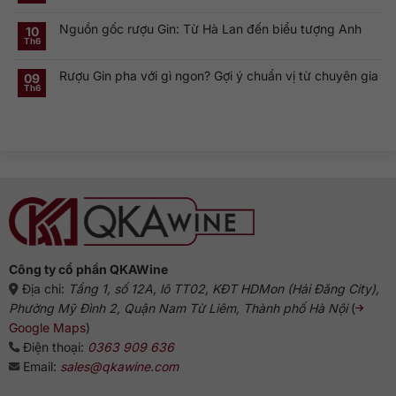
Cặp
toàn
có
Dry
đôi
cầu
bình
Gin
linh
Nguồn gốc rượu Gin: Từ Hà Lan đến biểu tượng Anh
luận
10
là
hồn
ở
gì?
của
Th6
Không
Rượu
Vì
cocktail
có
Gin
sao
cổ
bình
Hà
dòng
điển
Rượu Gin pha với gì ngon? Gợi ý chuẩn vị từ chuyên gia
luận
09
Lan:
Gin
ở
Genever
này
Th6
Không
Nguồn
và
phổ
có
gốc
dòng
biến?
bình
rượu
Gin
luận
Gin:
truyền
ở
Từ
thống
Rượu
Hà
Gin
Lan
pha
đến
với
biểu
gì
tượng
ngon?
Anh
Gợi
ý
chuẩn
vị
từ
chuyên
gia
Công ty cổ phần QKAWine
Địa chỉ:
Tầng 1, số 12A, lô TT02, KĐT HDMon (Hải Đăng City),
Phường Mỹ Đình 2, Quận Nam Từ Liêm, Thành phố Hà Nội
(
Google Maps
)
Điện thoại:
0363 909 636
Email:
sales@qkawine.com