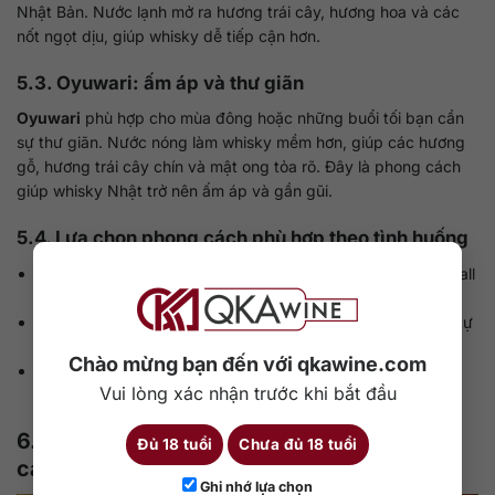
Nhật Bản. Nước lạnh mở ra hương trái cây, hương hoa và các
nốt ngọt dịu, giúp whisky dễ tiếp cận hơn.
5.3. Oyuwari: ấm áp và thư giãn
Oyuwari
phù hợp cho mùa đông hoặc những buổi tối bạn cần
sự thư giãn. Nước nóng làm whisky mềm hơn, giúp các hương
gỗ, hương trái cây chín và mật ong tỏa rõ. Đây là phong cách
giúp whisky Nhật trở nên ấm áp và gần gũi.
5.4. Lựa chọn phong cách phù hợp theo tình huống
Bạn muốn một thức uống nhẹ để uống cùng bữa tối: highball
là lựa chọn hoàn hảo.
Bạn thích sự tinh tế, nhẹ nhàng và muốn cảm nhận hương tự
nhiên của whisky Nhật: hãy thử mizuwari.
Chào mừng bạn đến với qkawine.com
Bạn đang cần một thức uống ấm và mềm để thư giãn:
Vui lòng xác nhận trước khi bắt đầu
oyuwari sẽ phù hợp hơn cả.
6. Trải nghiệm whisky Nhật theo ba phong
Đủ 18 tuổi
Chưa đủ 18 tuổi
cách như một chuyên gia
Ghi nhớ lựa chọn