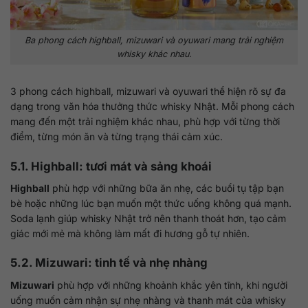
Ba phong cách highball, mizuwari và oyuwari mang trải nghiệm
whisky khác nhau.
3 phong cách highball, mizuwari và oyuwari thể hiện rõ sự đa
dạng trong văn hóa thưởng thức whisky Nhật. Mỗi phong cách
mang đến một trải nghiệm khác nhau, phù hợp với từng thời
điểm, từng món ăn và từng trạng thái cảm xúc.
5.1. Highball: tươi mát và sảng khoái
Highball
phù hợp với những bữa ăn nhẹ, các buổi tụ tập bạn
bè hoặc những lúc bạn muốn một thức uống không quá mạnh.
Soda lạnh giúp whisky Nhật trở nên thanh thoát hơn, tạo cảm
giác mới mẻ mà không làm mất đi hương gỗ tự nhiên.
5.2. Mizuwari: tinh tế và nhẹ nhàng
Mizuwari
phù hợp với những khoảnh khắc yên tĩnh, khi người
uống muốn cảm nhận sự nhẹ nhàng và thanh mát của whisky