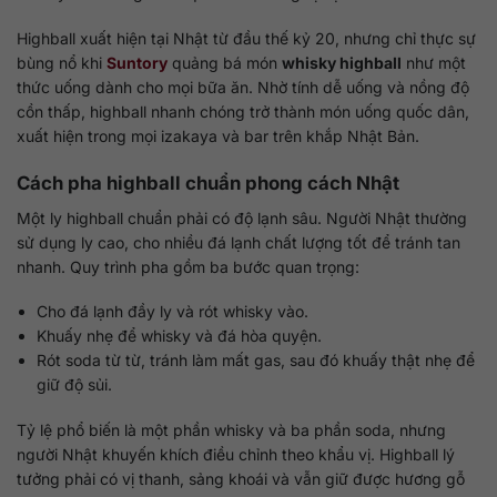
Highball xuất hiện tại Nhật từ đầu thế kỷ 20, nhưng chỉ thực sự
bùng nổ khi
Suntory
quảng bá món
whisky highball
như một
thức uống dành cho mọi bữa ăn. Nhờ tính dễ uống và nồng độ
cồn thấp, highball nhanh chóng trở thành món uống quốc dân,
xuất hiện trong mọi izakaya và bar trên khắp Nhật Bản.
Cách pha highball chuẩn phong cách Nhật
Một ly highball chuẩn phải có độ lạnh sâu. Người Nhật thường
sử dụng ly cao, cho nhiều đá lạnh chất lượng tốt để tránh tan
nhanh. Quy trình pha gồm ba bước quan trọng:
Cho đá lạnh đầy ly và rót whisky vào.
Khuấy nhẹ để whisky và đá hòa quyện.
Rót soda từ từ, tránh làm mất gas, sau đó khuấy thật nhẹ để
giữ độ sủi.
Tỷ lệ phổ biến là một phần whisky và ba phần soda, nhưng
người Nhật khuyến khích điều chỉnh theo khẩu vị. Highball lý
tưởng phải có vị thanh, sảng khoái và vẫn giữ được hương gỗ