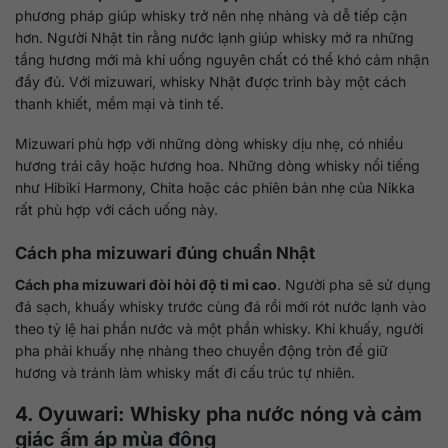
phương pháp giúp whisky trở nên nhẹ nhàng và dễ tiếp cận
hơn. Người Nhật tin rằng nước lạnh giúp whisky mở ra những
tầng hương mới mà khi uống nguyên chất có thể khó cảm nhận
đầy đủ. Với mizuwari, whisky Nhật được trình bày một cách
thanh khiết, mềm mại và tinh tế.
Mizuwari phù hợp với những dòng whisky dịu nhẹ, có nhiều
hương trái cây hoặc hương hoa. Những dòng whisky nổi tiếng
như Hibiki Harmony, Chita hoặc các phiên bản nhẹ của Nikka
rất phù hợp với cách uống này.
Cách pha mizuwari đúng chuẩn Nhật
Cách pha mizuwari đòi hỏi độ tỉ mỉ cao
. Người pha sẽ sử dụng
đá sạch, khuấy whisky trước cùng đá rồi mới rót nước lạnh vào
theo tỷ lệ hai phần nước và một phần whisky. Khi khuấy, người
pha phải khuấy nhẹ nhàng theo chuyển động tròn để giữ
hương và tránh làm whisky mất đi cấu trúc tự nhiên.
4. Oyuwari: Whisky pha nước nóng và cảm
giác ấm áp mùa đông