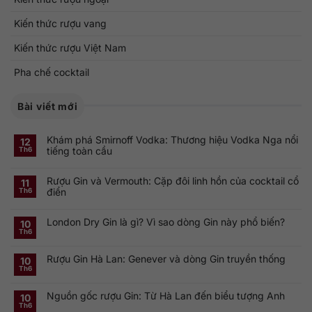
Kiến thức rượu vang
Kiến thức rượu Việt Nam
Pha chế cocktail
Bài viết mới
Khám phá Smirnoff Vodka: Thương hiệu Vodka Nga nổi
12
tiếng toàn cầu
Th6
Không
có
Rượu Gin và Vermouth: Cặp đôi linh hồn của cocktail cổ
bình
11
luận
điển
Th6
ở
Khám
Không
phá
có
Smirnoff
London Dry Gin là gì? Vì sao dòng Gin này phổ biến?
bình
10
Vodka:
luận
Th6
Thương
ở
Không
hiệu
Rượu
có
Vodka
Gin
bình
Nga
Rượu Gin Hà Lan: Genever và dòng Gin truyền thống
và
luận
10
nổi
ở
Vermouth:
Th6
tiếng
Không
London
Cặp
toàn
có
Dry
đôi
cầu
bình
Gin
linh
Nguồn gốc rượu Gin: Từ Hà Lan đến biểu tượng Anh
luận
10
là
hồn
ở
gì?
của
Th6
Không
Rượu
Vì
cocktail