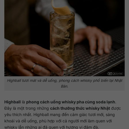
Highball tươi mát và dễ uống, phong cách whisky phổ biến tại Nhật
Bản.
Highball
là
phong cách uống whisky pha cùng soda lạnh
.
Đây là một trong những
cách thưởng thức whisky Nhật
được
yêu thích nhất. Highball mang đến cảm giác tươi mới, sảng
khoái và dễ uống, phù hợp với cả người mới làm quen với
whisky lẫn những ai đã quen với hương vị đậm đà.