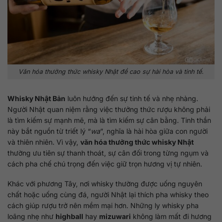
Văn hóa thưởng thức whisky Nhật đề cao sự hài hòa và tinh tế.
Whisky Nhật Bản
luôn hướng đến sự tinh tế và nhẹ nhàng.
Người Nhật quan niệm rằng việc thưởng thức rượu không phải
là tìm kiếm sự mạnh mẽ, mà là tìm kiếm sự cân bằng. Tinh thần
này bắt nguồn từ triết lý “
wa
”, nghĩa là hài hòa giữa con người
và thiên nhiên. Vì vậy,
văn hóa thưởng thức whisky Nhật
thường ưu tiên sự thanh thoát, sự cân đối trong từng ngụm và
cách pha chế chú trọng đến việc giữ trọn hương vị tự nhiên.
Khác với phương Tây, nơi whisky thường được uống nguyên
chất hoặc uống cùng đá, người Nhật lại thích pha whisky theo
cách giúp rượu trở nên mềm mại hơn. Những ly whisky pha
loãng nhẹ như
highball
hay
mizuwari
không làm mất đi hương