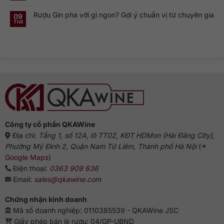
có
Gin
sao
cổ
bình
Hà
dòng
điển
Rượu Gin pha với gì ngon? Gợi ý chuẩn vị từ chuyên gia
luận
09
Lan:
Gin
ở
Genever
này
Th6
Không
Nguồn
và
phổ
có
gốc
dòng
biến?
bình
rượu
Gin
luận
Gin:
truyền
ở
Từ
thống
Rượu
Hà
Gin
Lan
pha
đến
với
biểu
gì
tượng
ngon?
Anh
Gợi
ý
chuẩn
vị
từ
chuyên
gia
Công ty cổ phần QKAWine
Địa chỉ:
Tầng 1, số 12A, lô TT02, KĐT HDMon (Hải Đăng City),
Phường Mỹ Đình 2, Quận Nam Từ Liêm, Thành phố Hà Nội
(
Google Maps
)
Điện thoại:
0363 909 636
Email:
sales@qkawine.com
Chứng nhận kinh doanh
Mã số doanh nghiệp: 0110385539 - QKAWine JSC
Giấy phép bán lẻ rượu: 04/GP-UBND