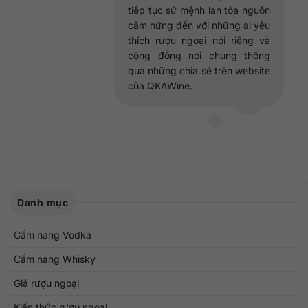
tiếp tục sứ mệnh lan tỏa nguồn
cảm hứng đến với những ai yêu
thích rượu ngoại nói riêng và
cộng đồng nói chung thông
qua những chia sẻ trên website
của QKAWine.
Danh mục
Cẩm nang Vodka
Cẩm nang Whisky
Giá rượu ngoại
Kiến thức rượu ngoại