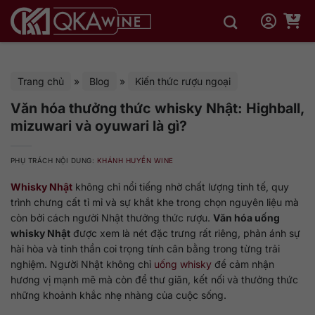
Bỏ
qua
nội
dung
Trang chủ
»
Blog
»
Kiến thức rượu ngoại
Văn hóa thưởng thức whisky Nhật: Highball,
mizuwari và oyuwari là gì?
PHỤ TRÁCH NỘI DUNG:
KHÁNH HUYỀN WINE
Whisky Nhật
không chỉ nổi tiếng nhờ chất lượng tinh tế, quy
trình chưng cất tỉ mỉ và sự khắt khe trong chọn nguyên liệu mà
còn bởi cách người Nhật thưởng thức rượu.
Văn hóa uống
whisky Nhật
được xem là nét đặc trưng rất riêng, phản ánh sự
hài hòa và tinh thần coi trọng tính cân bằng trong từng trải
nghiệm. Người Nhật không chỉ
uống whisky
để cảm nhận
hương vị mạnh mẽ mà còn để thư giãn, kết nối và thưởng thức
những khoảnh khắc nhẹ nhàng của cuộc sống.