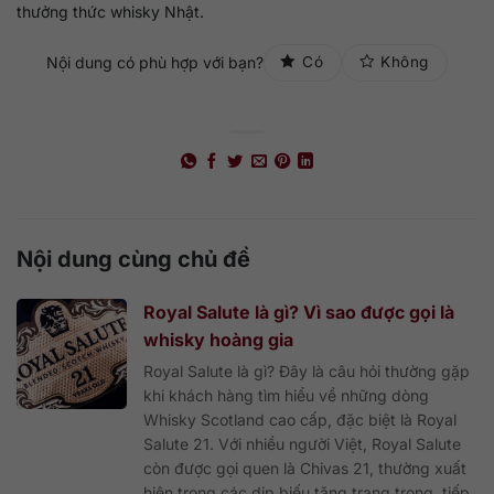
thưởng thức whisky Nhật.
Nội dung có phù hợp với bạn?
Có
Không
Nội dung cùng chủ đề
Royal Salute là gì? Vì sao được gọi là
whisky hoàng gia
Royal Salute là gì? Đây là câu hỏi thường gặp
khi khách hàng tìm hiểu về những dòng
Whisky Scotland cao cấp, đặc biệt là Royal
Salute 21. Với nhiều người Việt, Royal Salute
còn được gọi quen là Chivas 21, thường xuất
hiện trong các dịp biếu tặng trang trọng, tiếp