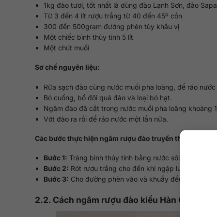
1kg đào tươi, tốt nhất là dùng đào Lạnh Sơn, đào Sap
Từ 3 đến 4 lít rượu trắng từ 40 đến 45º cồn
300 đến 500gram đường phèn tùy khẩu vị
Một chiếc bình thủy tinh 5 lít
Một chút muối
Sơ chế nguyên liệu:
Rửa sạch đào cùng nước muối pha loãng, để ráo nước
Bỏ cuống, bổ đôi quả đào và loại bỏ hạt.
Ngâm đào đã cắt trong nước muối pha loãng khoảng 1
Vớt đào ra rồi để ráo nước một lần nữa.
Các bước thực hiện ngâm rượu đào truyền thống:
Bước 1:
Tráng bình thủy tinh bằng nước sôi, sau đó ch
Bước 2:
Rót rượu trắng cho đến khi ngập lượng đào tr
Bước 3:
Cho đường phèn vào và khuấy đều. Để rượu từ
2.2. Cách ngâm rượu đào kiểu Hàn Quốc