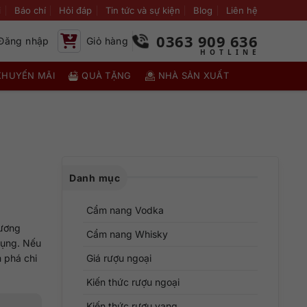
i
Báo chí
Hỏi đáp
Tin tức và sự kiện
Blog
Liên hệ
0363 909 636
Đăng nhập
Giỏ hàng
KHUYẾN MÃI
QUÀ TẶNG
NHÀ SẢN XUẤT
Danh mục
Cẩm nang Vodka
hương
Cẩm nang Whisky
dụng. Nếu
 phá chi
Giá rượu ngoại
Kiến thức rượu ngoại
Kiến thức rượu vang