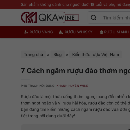
Bỏ
Sản phẩm không dành cho người dưới 18 tuổi và phụ nữ đan
qua
nội
dung
RƯỢU VANG
RƯỢU WHISKY
RƯỢU MẠNH
Trang chủ
»
Blog
»
Kiến thức rượu Việt Nam
7 Cách ngâm rượu đào thơm ngon
PHỤ TRÁCH NỘI DUNG:
KHÁNH HUYỀN WINE
Rượu đào là một thức uống thơm ngon, mang đến nhiều lợ
thơm ngọt ngào và vị rượu hài hòa, rượu đào còn có thể 
bạn đang tìm kiếm những cách ngâm rượu đào vừa đơn gi
tiết trong nội dung dưới đây!