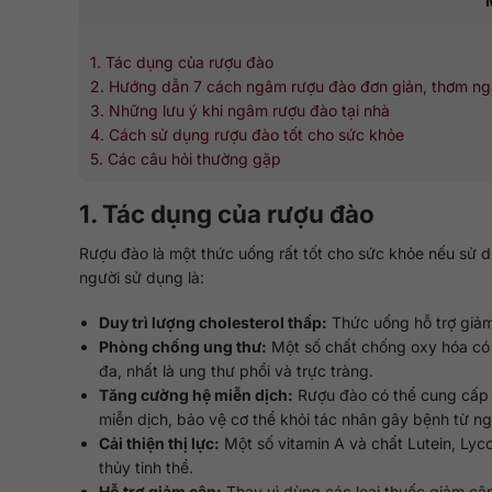
1. Tác dụng của rượu đào
2. Hướng dẫn 7 cách ngâm rượu đào đơn giản, thơm ngo
3. Những lưu ý khi ngâm rượu đào tại nhà
4. Cách sử dụng rượu đào tốt cho sức khỏe
5. Các câu hỏi thường gặp
1. Tác dụng của rượu đào
Rượu đào là một thức uống rất tốt cho sức khỏe nếu sử d
người sử dụng là:
Duy trì lượng cholesterol thấp:
Thức uống hỗ trợ giảm
Phòng chống ung thư:
Một số chất chống oxy hóa có t
đa, nhất là ung thư phổi và trực tràng.
Tăng cường hệ miễn dịch:
Rượu đào có thể cung cấp v
miễn dịch, bảo vệ cơ thể khỏi tác nhân gây bệnh từ ng
Cải thiện thị lực:
Một số vitamin A và chất Lutein, Lyco
thủy tinh thể.
Hỗ trợ giảm cân:
Thay vì dùng các loại thuốc giảm câ