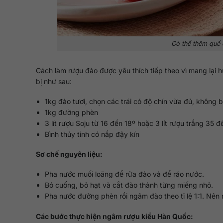
Có thể thêm quế 
Cách làm rượu đào được yêu thích tiếp theo vì mang lại 
bị như sau:
1kg đào tươi, chọn các trái có độ chín vừa đủ, không 
1kg đường phèn
3 lít rượu Soju từ 16 đến 18º hoặc 3 lít rượu trắng 35 
Bình thủy tinh có nắp đậy kín
Sơ chế nguyên liệu:
Pha nước muối loãng để rửa đào và để ráo nước.
Bỏ cuống, bỏ hạt và cắt đào thành từng miếng nhỏ.
Pha nước đường phèn rồi ngâm đào theo tỉ lệ 1:1. Nên 
Các bước thực hiện ngâm rượu kiểu Hàn Quốc: