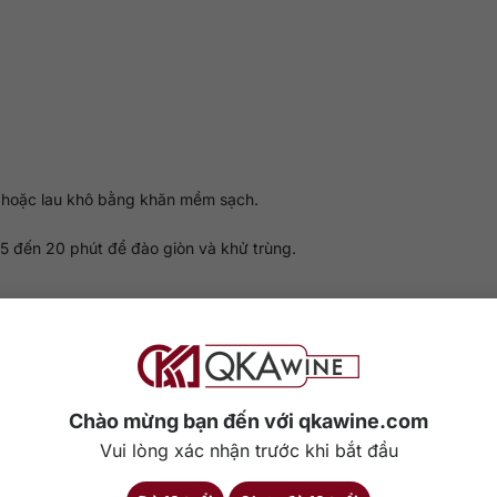
a
 hoặc lau khô bằng khăn mềm sạch.
5 đến 20 phút để đào giòn và khử trùng.
o đào vào bình.
ong bình.
 3 đến 6 tháng là có thể thưởng thức.
Chào mừng bạn đến với qkawine.com
Vui lòng xác nhận trước khi bắt đầu