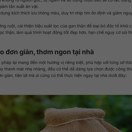
iảm tần suất ăn vặt.
dụng kích thích lưu thông máu, duy trì nhịp tim ổn định và giảm ng
 ruột, cải thiện hiệu suất lọc của gan thận để loại bỏ độc tố khỏi c
lọc thận, làm quá trình hoạt động tốt đẹp hơn, hạn chế nguy cơ sỏi t
 đơn giản, thơm ngon tại nhà
pháp lại mang đến một hương vị riêng biệt, phù hợp với từng sở thí
hay thanh mát nhẹ nhàng, đều có thể dễ dàng lựa chọn được công th
iản, tiện lợi mà ai cũng có thể thực hiện ngay tại nhà dưới đây: