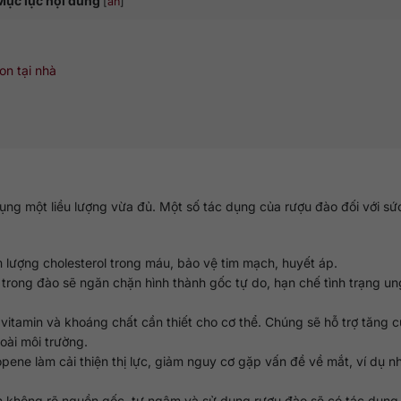
Mục lục nội dung
[
ẩn
]
n tại nhà
ụng một liều lượng vừa đủ. Một số tác dụng của rượu đào đối với sứ
 lượng cholesterol trong máu, bảo vệ tim mạch, huyết áp.
rong đào sẽ ngăn chặn hình thành gốc tự do, hạn chế tình trạng ung
itamin và khoáng chất cần thiết cho cơ thể. Chúng sẽ hỗ trợ tăng 
oài môi trường.
pene làm cải thiện thị lực, giảm nguy cơ gặp vấn đề về mắt, ví dụ 
n không rõ nguồn gốc, tự ngâm và sử dụng rượu đào sẽ có tác dụng 