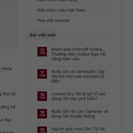
Kiến thức rượu Việt Nam
Pha chế cocktail
Bài viết mới
Khám phá Smirnoff Vodka:
12
Thương hiệu Vodka Nga nổi
Th6
tiếng toàn cầu
Không
có
c khỏe
Rượu Gin và Vermouth: Cặp
bình
11
luận
đôi linh hồn của cocktail cổ
Th6
ở
điển
Khám
phá
Không
Smirnoff
có
Vodka:
 thư tối
London Dry Gin là gì? Vì sao
bình
Thương
10
luận
hiệu
dòng Gin này phổ biến?
Th6
ở
Vodka
Rượu
Nga
Không
cường hệ
Gin
nổi
có
và
tiếng
Rượu Gin Hà Lan: Genever và
bình
10
Vermouth:
toàn
luận
dòng Gin truyền thống
Th6
Cặp
cầu
ở
như đục
đôi
London
Không
linh
Dry
có
hồn
Gin
Nguồn gốc rượu Gin: Từ Hà
bình
10
của
là
luận
tốt hơn.
cocktail
Th6