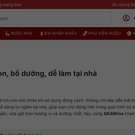
g mang thai.
Về chúng tô
RƯỢU NHẸ
BIA NHẬP KHẨU
PHỤ KIỆN RƯỢU
, bổ dưỡng, dễ làm tại nhà
i ích cho sức khỏe khi sử dụng đúng cách. Không chỉ hấp dẫn bởi 
dễ dàng tự ngâm tại nhà, giúp bạn chủ động hơn trong quá trình sử 
ản, vừa giữ trọn hương vị và dưỡng chất, hãy cùng
QKAWine
khám