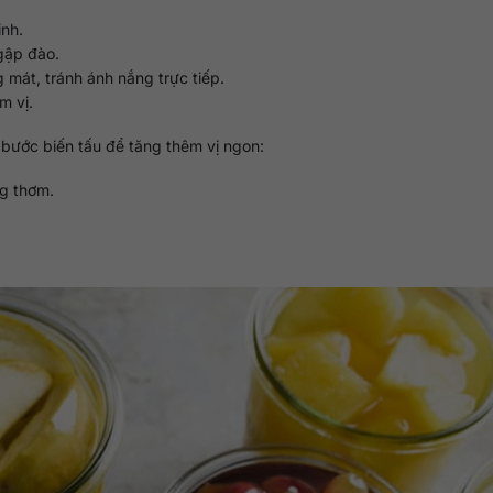
nh.
gập đào.
 mát, tránh ánh nắng trực tiếp.
m vị.
bước biến tấu để tăng thêm vị ngon:
g thơm.