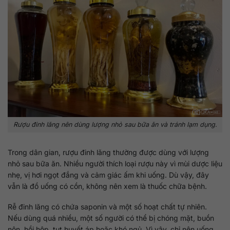
Rượu đinh lăng nên dùng lượng nhỏ sau bữa ăn và tránh lạm dụng.
Trong dân gian, rượu đinh lăng thường được dùng với lượng
nhỏ sau bữa ăn. Nhiều người thích loại rượu này vì mùi dược liệu
nhẹ, vị hơi ngọt đắng và cảm giác ấm khi uống. Dù vậy, đây
vẫn là đồ uống có cồn, không nên xem là thuốc chữa bệnh.
Rễ đinh lăng có chứa saponin và một số hoạt chất tự nhiên.
Nếu dùng quá nhiều, một số người có thể bị chóng mặt, buồn
nôn, hồi hộp, tụt huyết áp hoặc khó ngủ. Vì vậy, chỉ nên uống