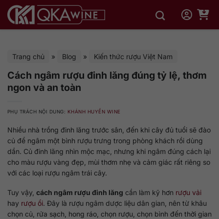
Bỏ
qua
nội
dung
Trang chủ
»
Blog
»
Kiến thức rượu Việt Nam
Cách ngâm rượu đinh lăng đúng tỷ lệ, thơm
ngon và an toàn
PHỤ TRÁCH NỘI DUNG:
KHÁNH HUYỀN WINE
Nhiều nhà trồng đinh lăng trước sân, đến khi cây đủ tuổi sẽ đào
củ để ngâm một bình rượu trưng trong phòng khách rồi dùng
dần. Củ đinh lăng nhìn mộc mạc, nhưng khi ngâm đúng cách lại
cho màu rượu vàng đẹp, mùi thơm nhẹ và cảm giác rất riêng so
với các loại rượu ngâm trái cây.
Tuy vậy,
cách ngâm rượu đinh lăng
cần làm kỹ hơn
rượu vải
hay
rượu ổi
. Đây là rượu ngâm dược liệu dân gian, nên từ khâu
chọn củ, rửa sạch, hong ráo, chọn rượu, chọn bình đến thời gian