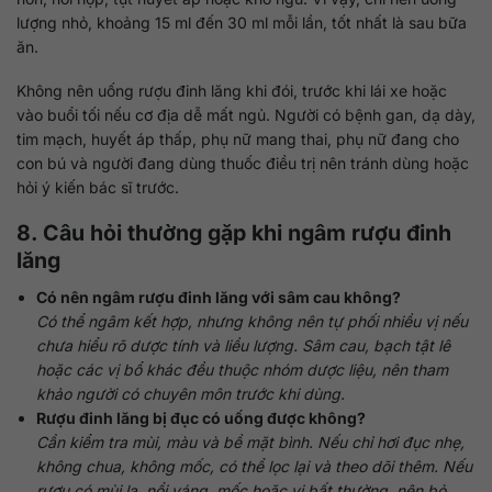
lượng nhỏ, khoảng 15 ml đến 30 ml mỗi lần, tốt nhất là sau bữa
ăn.
Không nên uống rượu đinh lăng khi đói, trước khi lái xe hoặc
vào buổi tối nếu cơ địa dễ mất ngủ. Người có bệnh gan, dạ dày,
tim mạch, huyết áp thấp, phụ nữ mang thai, phụ nữ đang cho
con bú và người đang dùng thuốc điều trị nên tránh dùng hoặc
hỏi ý kiến bác sĩ trước.
8. Câu hỏi thường gặp khi ngâm rượu đinh
lăng
Có nên ngâm rượu đinh lăng với sâm cau không?
Có thể ngâm kết hợp, nhưng không nên tự phối nhiều vị nếu
chưa hiểu rõ dược tính và liều lượng. Sâm cau, bạch tật lê
hoặc các vị bổ khác đều thuộc nhóm dược liệu, nên tham
khảo người có chuyên môn trước khi dùng.
Rượu đinh lăng bị đục có uống được không?
Cần kiểm tra mùi, màu và bề mặt bình. Nếu chỉ hơi đục nhẹ,
không chua, không mốc, có thể lọc lại và theo dõi thêm. Nếu
rượu có mùi lạ, nổi váng, mốc hoặc vị bất thường, nên bỏ.