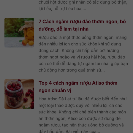
chuối hột được ghi nhận có tác dụng bổ thận,
lợi tiểu, hỗ trợ tiêu hóa,...
7 Cách ngâm rượu đào thơm ngon, bổ
dưỡng, dễ làm tại nhà
Rượu đào là một thức uống thơm ngon, mang
đến nhiều lợi ích cho sức khỏe khi sử dụng
đúng cách. Không chỉ hấp dẫn bởi hương
thơm ngọt ngào và vị rượu hài hòa, rượu đào
còn có thể dễ dàng tự ngâm tại nhà, giúp bạn
chủ động hơn trong quá trình sử...
Top 4 cách ngâm rượu Atiso thơm
ngon chuẩn vị
Hoa Atiso Đà Lạt từ lâu đã được biết đến như
một loại thảo dược quý với nhiều lợi ích cho
sức khỏe. Không chỉ chế biến thành các món
ăn thơm ngon, Atiso còn được sử dụng để
ngâm rượu, tạo nên thức uống bổ dưỡng và
đầy hấp dẫn. Bài viết này của...