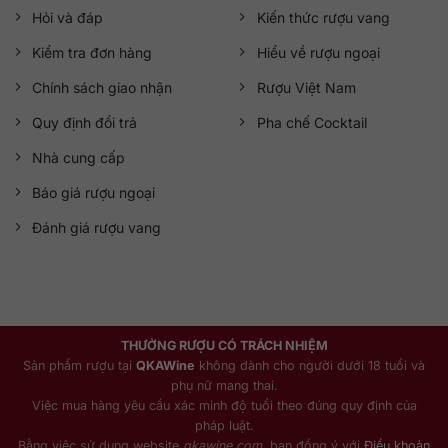
Hỏi và đáp
Kiến thức rượu vang
Kiểm tra đơn hàng
Hiểu về rượu ngoại
Chính sách giao nhận
Rượu Việt Nam
Quy định đổi trả
Pha chế Cocktail
Nhà cung cấp
Báo giá rượu ngoại
Đánh giá rượu vang
THƯỞNG RƯỢU CÓ TRÁCH NHIỆM
Sản phẩm rượu tại
QKAWine
không dành cho người dưới 18 tuổi và
phụ nữ mang thai.
Việc mua hàng yêu cầu xác minh độ tuổi theo đúng quy định của
pháp luật.
Bằng việc sử dụng website
qkawine.com
, bạn đồng ý với
Điều khoản