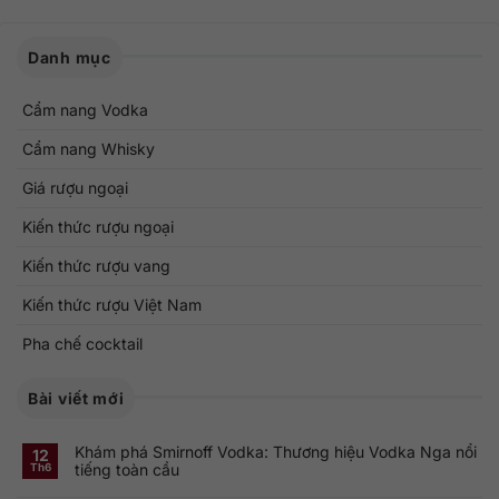
Danh mục
Cẩm nang Vodka
Cẩm nang Whisky
Giá rượu ngoại
Kiến thức rượu ngoại
Kiến thức rượu vang
Kiến thức rượu Việt Nam
Pha chế cocktail
Bài viết mới
Khám phá Smirnoff Vodka: Thương hiệu Vodka Nga nổi
12
tiếng toàn cầu
Th6
Không