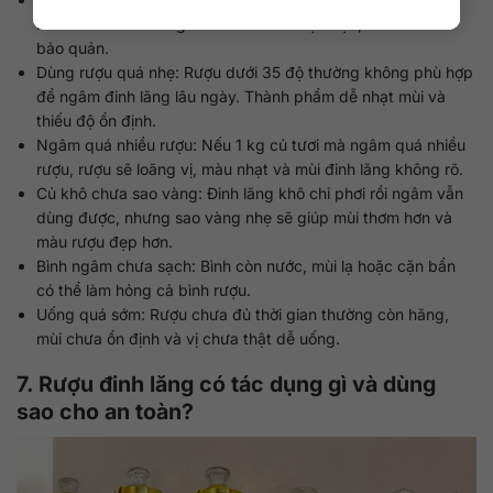
Nước còn bám trong khe rễ dễ làm rượu đục, tanh và khó
bảo quản.
Dùng rượu quá nhẹ: Rượu dưới 35 độ thường không phù hợp
để ngâm đinh lăng lâu ngày. Thành phẩm dễ nhạt mùi và
thiếu độ ổn định.
Ngâm quá nhiều rượu: Nếu 1 kg củ tươi mà ngâm quá nhiều
rượu, rượu sẽ loãng vị, màu nhạt và mùi đinh lăng không rõ.
Củ khô chưa sao vàng: Đinh lăng khô chỉ phơi rồi ngâm vẫn
dùng được, nhưng sao vàng nhẹ sẽ giúp mùi thơm hơn và
màu rượu đẹp hơn.
Bình ngâm chưa sạch: Bình còn nước, mùi lạ hoặc cặn bẩn
có thể làm hỏng cả bình rượu.
Uống quá sớm: Rượu chưa đủ thời gian thường còn hăng,
mùi chưa ổn định và vị chưa thật dễ uống.
7. Rượu đinh lăng có tác dụng gì và dùng
sao cho an toàn?