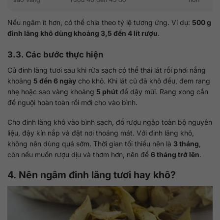
Nếu ngâm ít hơn, có thể chia theo tỷ lệ tương ứng. Ví dụ:
500 g
đinh lăng khô dùng khoảng 3,5 đến 4 lít rượu
.
3.3. Các bước thực hiện
Củ đinh lăng tươi sau khi rửa sạch có thể thái lát rồi phơi nắng
khoảng
5 đến 6 ngày
cho khô. Khi lát củ đã khô đều, đem rang
nhẹ hoặc sao vàng khoảng
5 phút
để dậy mùi. Rang xong cần
để nguội hoàn toàn rồi mới cho vào bình.
Cho đinh lăng khô vào bình sạch, đổ rượu ngập toàn bộ nguyên
liệu, đậy kín nắp và đặt nơi thoáng mát. Với đinh lăng khô,
không nên dùng quá sớm. Thời gian tối thiểu nên là
3 tháng
,
còn nếu muốn rượu dịu và thơm hơn, nên để
6 tháng trở lên
.
4. Nên ngâm đinh lăng tươi hay khô?