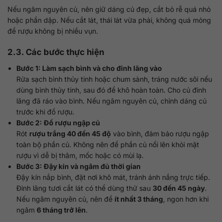
Nếu ngâm nguyên củ, nên giữ dáng củ đẹp, cắt bỏ rễ quá nhỏ
hoặc phần dập. Nếu cắt lát, thái lát vừa phải, không quá mỏng
để rượu không bị nhiều vụn.
2.3. Các bước thực hiện
Bước 1: Làm sạch bình và cho đinh lăng vào
Rửa sạch bình thủy tinh hoặc chum sành, tráng nước sôi nếu
dùng bình thủy tinh, sau đó để khô hoàn toàn. Cho củ đinh
lăng đã ráo vào bình. Nếu ngâm nguyên củ, chỉnh dáng củ
trước khi đổ rượu.
Bước 2: Đổ rượu ngập củ
Rót
rượu trắng 40 đến 45 độ
vào bình, đảm bảo rượu ngập
toàn bộ phần củ. Không nên để phần củ nổi lên khỏi mặt
rượu vì dễ bị thâm, mốc hoặc có mùi lạ.
Bước 3: Đậy kín và ngâm đủ thời gian
Đậy kín nắp bình, đặt nơi khô mát, tránh ánh nắng trực tiếp.
Đinh lăng tươi cắt lát có thể dùng thử sau
30 đến 45 ngày
.
Nếu ngâm nguyên củ, nên để
ít nhất 3 tháng
, ngon hơn khi
ngâm
6 tháng trở lên
.