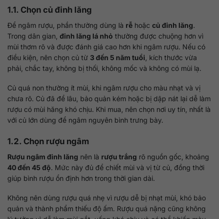
1.1. Chọn củ đinh lăng
Để ngâm rượu, phần thường dùng là
rễ
hoặc
củ đinh lăng
.
Trong dân gian,
đinh lăng lá nhỏ
thường được chuộng hơn vì
mùi thơm rõ và được đánh giá cao hơn khi ngâm rượu. Nếu có
điều kiện, nên chọn củ từ
3 đến 5 năm tuổi
, kích thước vừa
phải, chắc tay, không bị thối, không mốc và không có mùi lạ.
Củ quá non thường ít mùi, khi ngâm rượu cho màu nhạt và vị
chưa rõ. Củ đã để lâu, bảo quản kém hoặc bị dập nát lại dễ làm
rượu có mùi hăng khó chịu. Khi mua, nên chọn nơi uy tín, nhất là
với củ lớn dùng để ngâm nguyên bình trưng bày.
1.2. Chọn rượu ngâm
Rượu ngâm đinh lăng
nên là
rượu trắng
rõ nguồn gốc, khoảng
40 đến 45 độ
. Mức này đủ để chiết mùi và vị từ củ, đồng thời
giúp bình rượu ổn định hơn trong thời gian dài.
Không nên dùng rượu quá nhẹ vì rượu dễ bị nhạt mùi, khó bảo
quản và thành phẩm thiếu độ ấm. Rượu quá nặng cũng không