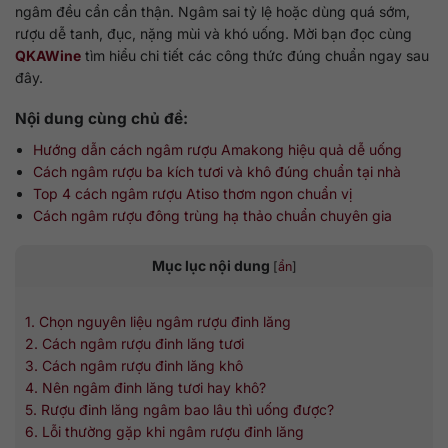
ngâm đều cần cẩn thận. Ngâm sai tỷ lệ hoặc dùng quá sớm,
rượu dễ tanh, đục, nặng mùi và khó uống. Mời bạn đọc cùng
QKAWine
tìm hiểu chi tiết các công thức đúng chuẩn ngay sau
đây.
Nội dung cùng chủ đề:
Hướng dẫn cách ngâm rượu Amakong hiệu quả dễ uống
Cách ngâm rượu ba kích tươi và khô đúng chuẩn tại nhà
Top 4 cách ngâm rượu Atiso thơm ngon chuẩn vị
Cách ngâm rượu đông trùng hạ thảo chuẩn chuyên gia
Mục lục nội dung
[
ẩn
]
1. Chọn nguyên liệu ngâm rượu đinh lăng
2. Cách ngâm rượu đinh lăng tươi
3. Cách ngâm rượu đinh lăng khô
4. Nên ngâm đinh lăng tươi hay khô?
5. Rượu đinh lăng ngâm bao lâu thì uống được?
6. Lỗi thường gặp khi ngâm rượu đinh lăng