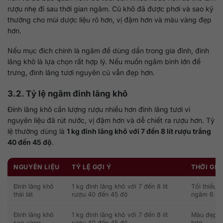
rượu nhẹ đi sau thời gian ngâm. Củ khô đã được phơi và sao kỹ
thường cho mùi dược liệu rõ hơn, vị đậm hơn và màu vàng đẹp
hơn.
Nếu mục đích chính là ngâm để dùng dần trong gia đình, đinh
lăng khô là lựa chọn rất hợp lý. Nếu muốn ngâm bình lớn để
trưng, đinh lăng tươi nguyên củ vẫn đẹp hơn.
3.2. Tỷ lệ ngâm đinh lăng khô
Đinh lăng khô cần lượng rượu nhiều hơn đinh lăng tươi vì
nguyên liệu đã rút nước, vị đậm hơn và dễ chiết ra rượu hơn. Tỷ
lệ thường dùng là
1 kg đinh lăng khô với 7 đến 8 lít rượu trắng
40 đến 45 độ
.
NGUYÊN LIỆU
TỶ LỆ GỢI Ý
THỜI GI
Đinh lăng khô
1 kg đinh lăng khô với 7 đến 8 lít
Tối thiểu 
thái lát
rượu 40 đến 45 độ
ngâm 6 thá
Đinh lăng khô
1 kg đinh lăng khô với 7 đến 8 lít
Màu đẹp hơ
sao vàng
rượu 40 đến 45 độ
hơn