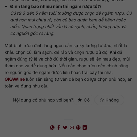
Đinh lăng bao nhiêu năm thì ngâm rượu tốt?
Củ từ 3 đến 5 năm tuổi thường được chọn để ngâm rượu. Củ
quá non mùi chưa rõ, còn củ bảo quản kém dễ hăng hoặc
mốc. Quan trọng nhất vẫn là củ sạch, chắc, không dập và
có nguồn gốc rõ ràng.
Một bình rượu đinh lăng ngon cần sự kỹ lưỡng từ đầu, nhất là
khâu chọn củ, làm sạch, để ráo và chọn rượu đủ độ. Khi đã
ngâm đúng tỷ lệ và chờ đủ thời gian, rượu sẽ lên màu đẹp, mùi
thơm nhẹ và dễ dùng hơn. Nếu cần chọn rượu nền chính hãng,
rõ nguồn gốc để ngâm dược liệu hoặc trái cây tại nhà,
QKAWine
luôn sẵn sàng tư vấn để bạn có lựa chọn phù hợp, an
toàn và đúng nhu cầu.
Nội dung có phù hợp với bạn?
Có
Không