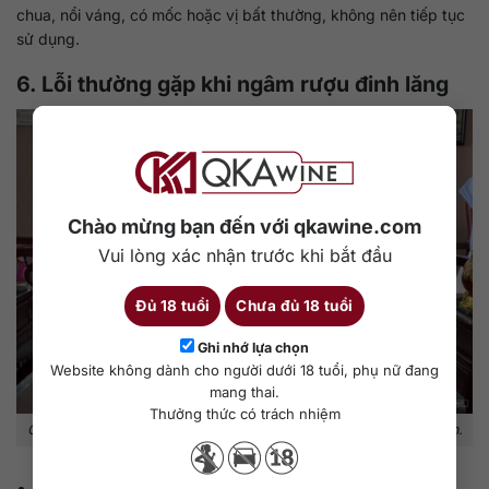
chua, nổi váng, có mốc hoặc vị bất thường, không nên tiếp tục
sử dụng.
6. Lỗi thường gặp khi ngâm rượu đinh lăng
Chào mừng bạn đến với qkawine.com
Vui lòng xác nhận trước khi bắt đầu
Đủ 18 tuổi
Chưa đủ 18 tuổi
Ghi nhớ lựa chọn
Website không dành cho người dưới 18 tuổi, phụ nữ đang
mang thai.
Thưởng thức có trách nhiệm
Củ còn nước hoặc rượu quá nhẹ dễ khiến bình rượu bị đục và tanh.
Củ chưa ráo nước: Đây là lỗi rất hay gặp khi ngâm củ tươi.