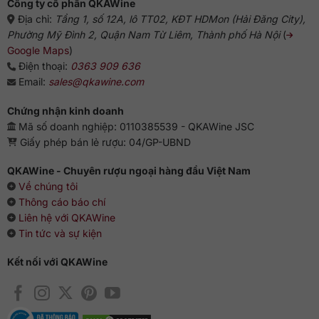
Công ty cổ phần QKAWine
Địa chỉ:
Tầng 1, số 12A, lô TT02, KĐT HDMon (Hải Đăng City),
Phường Mỹ Đình 2, Quận Nam Từ Liêm, Thành phố Hà Nội
(
Google Maps
)
Điện thoại:
0363 909 636
Email:
sales@qkawine.com
Chứng nhận kinh doanh
Mã số doanh nghiệp: 0110385539 - QKAWine JSC
Giấy phép bán lẻ rượu: 04/GP-UBND
QKAWine - Chuyên rượu ngoại hàng đầu Việt Nam
Về chúng tôi
Thông cáo báo chí
Liên hệ với QKAWine
Tin tức và sự kiện
Kết nối với QKAWine