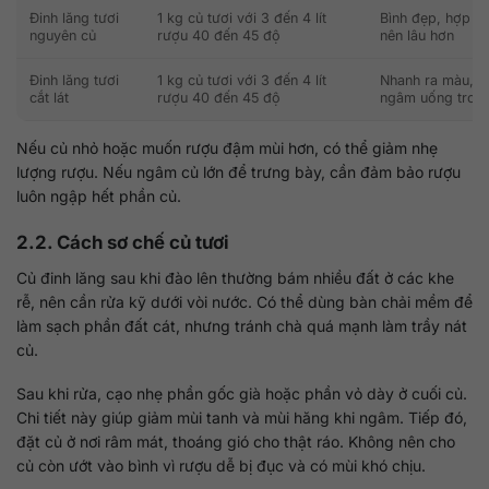
Đinh lăng tươi
1 kg củ tươi với 3 đến 4 lít
Bình đẹp, hợp tr
nguyên củ
rượu 40 đến 45 độ
nên lâu hơn
Đinh lăng tươi
1 kg củ tươi với 3 đến 4 lít
Nhanh ra màu, d
cắt lát
rượu 40 đến 45 độ
ngâm uống trong
Nếu củ nhỏ hoặc muốn rượu đậm mùi hơn, có thể giảm nhẹ
lượng rượu. Nếu ngâm củ lớn để trưng bày, cần đảm bảo rượu
luôn ngập hết phần củ.
2.2. Cách sơ chế củ tươi
Củ đinh lăng sau khi đào lên thường bám nhiều đất ở các khe
rễ, nên cần rửa kỹ dưới vòi nước. Có thể dùng bàn chải mềm để
làm sạch phần đất cát, nhưng tránh chà quá mạnh làm trầy nát
củ.
Sau khi rửa, cạo nhẹ phần gốc già hoặc phần vỏ dày ở cuối củ.
Chi tiết này giúp giảm mùi tanh và mùi hăng khi ngâm. Tiếp đó,
đặt củ ở nơi râm mát, thoáng gió cho thật ráo. Không nên cho
củ còn ướt vào bình vì rượu dễ bị đục và có mùi khó chịu.