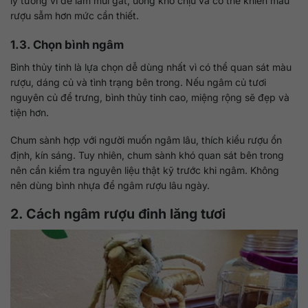
lý tưởng vì dễ làm mùi gắt, uống khó chịu và có thể khiến màu
rượu sẫm hơn mức cần thiết.
1.3. Chọn bình ngâm
Bình thủy tinh là lựa chọn dễ dùng nhất vì có thể quan sát màu
rượu, dáng củ và tình trạng bên trong. Nếu ngâm củ tươi
nguyên củ để trưng, bình thủy tinh cao, miệng rộng sẽ đẹp và
tiện hơn.
Chum sành hợp với người muốn ngâm lâu, thích kiểu rượu ổn
định, kín sáng. Tuy nhiên, chum sành khó quan sát bên trong
nên cần kiểm tra nguyên liệu thật kỹ trước khi ngâm. Không
nên dùng bình nhựa để ngâm rượu lâu ngày.
2. Cách ngâm rượu đinh lăng tươi