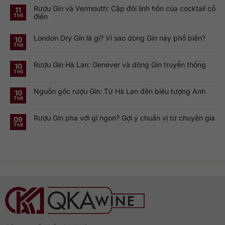
có
Rượu Gin và Vermouth: Cặp đôi linh hồn của cocktail cổ
bình
11
luận
điển
Th6
ở
Khám
Không
phá
có
Smirnoff
London Dry Gin là gì? Vì sao dòng Gin này phổ biến?
bình
10
Vodka:
luận
Th6
Thương
ở
Không
hiệu
Rượu
có
Vodka
Gin
bình
Nga
Rượu Gin Hà Lan: Genever và dòng Gin truyền thống
và
luận
10
nổi
ở
Vermouth:
Th6
tiếng
Không
London
Cặp
toàn
có
Dry
đôi
cầu
bình
Gin
linh
Nguồn gốc rượu Gin: Từ Hà Lan đến biểu tượng Anh
luận
10
là
hồn
ở
gì?
của
Th6
Không
Rượu
Vì
cocktail
có
Gin
sao
cổ
bình
Hà
dòng
điển
Rượu Gin pha với gì ngon? Gợi ý chuẩn vị từ chuyên gia
luận
09
Lan:
Gin
ở
Genever
này
Th6
Không
Nguồn
và
phổ
có
gốc
dòng
biến?
bình
rượu
Gin
luận
Gin:
truyền
ở
Từ
thống
Rượu
Hà
Gin
Lan
pha
đến
với
biểu
gì
tượng
ngon?
Anh
Gợi
ý
chuẩn
vị
từ
chuyên
gia