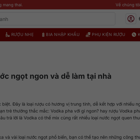
g mang thai.
Về chúng tô
RƯỢU NHẸ
BIA NHẬP KHẨU
PHỤ KIỆN RƯỢU
ớc ngọt ngon và dễ làm tại nhà
 biệt. Đây là loại rượu có hương vị trung tính, dễ kết hợp với nhiều n
ạn trẻ thường thắc mắc: Vodka pha với gì ngon? hay rượu Vodka pha
trả lời là Vodka có thể mix cùng rất nhiều loại nước ngọt quen thu
dka và vài loại nước ngọt phổ biến, bạn có thể tạo nên những công t