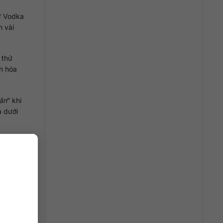
ư Vodka
n vài
 thử
n hóa
ân
” khi
à dưới