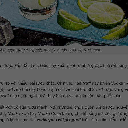
ớc ngọt: rượu trung tính, dễ mix và tạo nhiều cocktail ngon.
ôn được xếp đầu tiên. Điều này xuất phát từ những đặc tính rất riêng
ùi so với nhiều loại rượu khác. Chính sự “
dễ tính
” này khiến Vodka tr
ọt, nước ép trái cây hoặc thậm chí các loại trà. Khác với rượu vang 
gian
” cho nước ngọt phát huy hương vị, tạo sự cân bằng dễ chịu.
ị gắt vốn có của rượu mạnh. Với những ai chưa quen uống rượu nguyê
Một ly Vodka 7Up hay Vodka Coca không chỉ dễ uống mà còn giữ đượ
g là lý do cụm từ “
vodka pha với gì ngon
” luôn được tìm kiếm nhiều