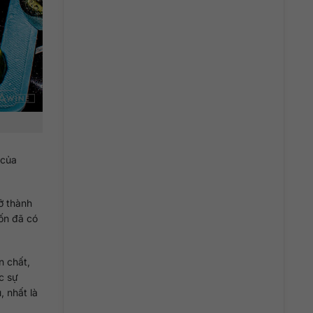
 của
ở thành
vốn đã có
n chất,
c sự
, nhất là