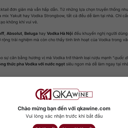
cktail đơn giản mà vẫn hấp dẫn. Từ những lựa chọn truyền thống nh
mix Yakult hay Vodka Strongbow, tất cả đều dễ làm tại nhà. Chỉ cầ
ạo không khí vui vẻ.
ff
,
Absolut
,
Beluga
hay
Vodka Hà Nội
đều khuyến nghị người dùng
rộng trải nghiệm mà còn cho thấy tính linh hoạt của Vodka trong vă
tạo sự cân bằng hương vị mà Vodka trở thành loại rượu mạnh “
quốc d
ông thức pha Vodka với nước ngọt
siêu ngon mà dễ làm ngay tại nh
họn loại nào?
ớc ngọt ngon và dễ làm
Chào mừng bạn đến với qkawine.com
Vui lòng xác nhận trước khi bắt đầu