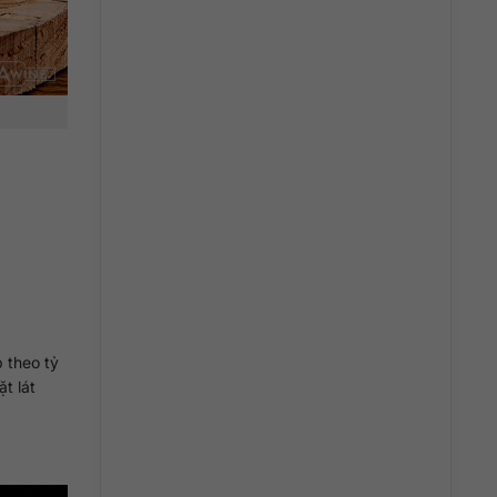
 theo tỷ
t lát