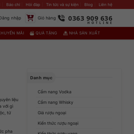
i
Báo chí
Hỏi đáp
Tin tức và sự kiện
Blog
Liên hệ
0363 909 636
Đăng nhập
Giỏ hàng
KHUYẾN MÃI
QUÀ TẶNG
NHÀ SẢN XUẤT
Danh mục
Cẩm nang Vodka
guyên liệu
Cẩm nang Whisky
 với gì
ộc, từ
Giá rượu ngoại
Kiến thức rượu ngoại
hức pha
Kiến thức rượu vang