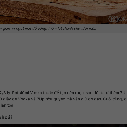
giản, vị ngọt mát dễ uống, thêm lát chanh cho tươi mới.
2/3 ly. Rót 40ml Vodka trước để tạo nền rượu, sau đó từ từ thêm 7Up
 giây để Vodka và 7Up hòa quyện mà vẫn giữ độ gas. Cuối cùng, đặ
lan tỏa.
khoái