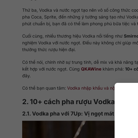
Thứ ba, Vodka và nước ngọt tạo nên vô số công thức co
pha Coca, Sprite, đến những ý tưởng sáng tạo như Vodka 
phút chuẩn bị, bạn đã có thể làm phong phú bữa tiệc và t
Cuối cùng, nhiều thương hiệu Vodka nổi tiếng như
Smirno
nghiệm Vodka với nước ngọt. Điều này không chỉ giúp mở 
thưởng thức rượu hiện đại.
Có thể nói, chính nhờ sự trung tính, dễ mix và khả năng 
kết hợp với nước ngọt. Cùng
QKAWine
khàm phá:
10+ c
đây.
Có thể bạn quan tâm:
Vodka nhập khẩu và nội địa: Nên c
2. 10+ cách pha rượu Vodka với nư
2.1. Vodka pha với 7Up: Vị ngọt mát dễ uống