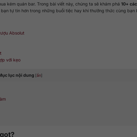
hua kém quán bar. Trong bài viết này, chúng ta sẽ khám phá
10+ cá
 bạn tự tin hơn trong những buổi tiệc hay khi thưởng thức cùng bạn 
rượu Absolut
t
ợp với kẹo
Mục lục nội dung
[
ẩn
]
làm
ngọt?