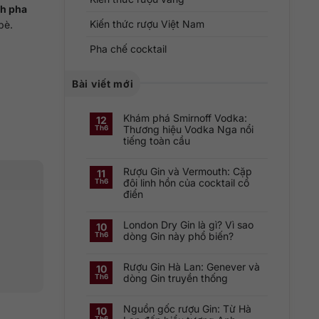
ch pha
Kiến thức rượu Việt Nam
bè.
Pha chế cocktail
Bài viết mới
Khám phá Smirnoff Vodka:
12
Thương hiệu Vodka Nga nổi
Th6
tiếng toàn cầu
Không
có
Rượu Gin và Vermouth: Cặp
bình
11
luận
đôi linh hồn của cocktail cổ
Th6
ở
điển
Khám
phá
Không
Smirnoff
có
Vodka:
London Dry Gin là gì? Vì sao
bình
Thương
10
luận
hiệu
dòng Gin này phổ biến?
Th6
ở
Vodka
Rượu
Nga
Không
Gin
nổi
có
và
tiếng
Rượu Gin Hà Lan: Genever và
bình
10
Vermouth:
toàn
luận
dòng Gin truyền thống
Th6
Cặp
cầu
ở
đôi
London
Không
linh
Dry
có
hồn
Gin
Nguồn gốc rượu Gin: Từ Hà
bình
10
của
là
luận
cocktail
Th6