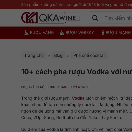
Bỏ
Sản phẩm không dành cho người dưới 18 tuổi và phụ nữ đan
qua
nội
dung
RƯỢU VANG
RƯỢU WHISKY
RƯỢU MẠNH
Trang chủ
»
Blog
»
Pha chế cocktail
10+ cách pha rượu Vodka với nư
PHỤ TRÁCH NỘI DUNG:
KHÁNH HUYỀN WINE
Trong thế giới rượu mạnh,
Vodka
luôn chiếm một vị trí đặc
khác nhau để tạo nên những ly cocktail đa dạng. Nhiều b
ngon để dễ uống mà vẫn giữ được hương vị mạnh mẽ?. Câu 
Coca, 7Up, Sting, Redbull cho đến Yakult hay Fanta.
Ưu điểm của Vodka là tính linh hoạt. Chỉ với một chai Vo