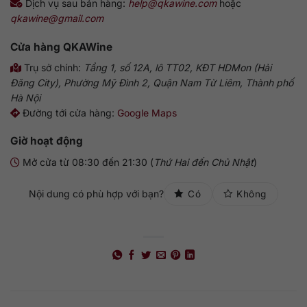
Dịch vụ sau bán hàng:
help@qkawine.com
hoặc
qkawine@gmail.com
Cửa hàng
QKAWine
Trụ sở chính:
Tầng 1, số 12A, lô TT02, KĐT HDMon (Hải
Đăng City), Phường Mỹ Đình 2, Quận Nam Từ Liêm, Thành phố
Hà Nội
Đường tới cửa hàng:
Google Maps
Giờ hoạt động
Mở cửa từ 08:30 đến 21:30 (
Thứ Hai đến Chủ Nhật
)
Nội dung có phù hợp với bạn?
Có
Không