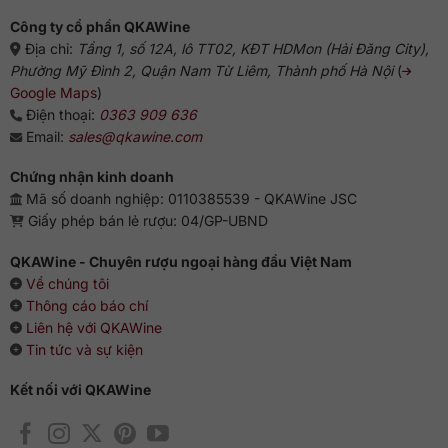
chuyên
gia
Công ty cổ phần QKAWine
Địa chỉ:
Tầng 1, số 12A, lô TT02, KĐT HDMon (Hải Đăng City),
Phường Mỹ Đình 2, Quận Nam Từ Liêm, Thành phố Hà Nội
(
Google Maps
)
Điện thoại:
0363 909 636
Email:
sales@qkawine.com
Chứng nhận kinh doanh
Mã số doanh nghiệp: 0110385539 - QKAWine JSC
Giấy phép bán lẻ rượu: 04/GP-UBND
QKAWine - Chuyên rượu ngoại hàng đầu Việt Nam
Về chúng tôi
Thông cáo báo chí
Liên hệ với QKAWine
Tin tức và sự kiện
Kết nối với QKAWine