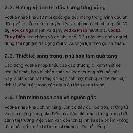
2.2. Hương vị tinh tế, đặc trưng từng vùng
Vodka nhập khẩu từ mỗi quốc gia đều mang trong mình dấu ấn
riêng về nguồn nước, nguyên liệu và phong cách chưng cất. Ví
dụ,
vodka Nga
mạnh và đậm,
vodka Pháp
mượt mà,
vodka
Thụy Điển
nhẹ nhàng và dễ pha chế. Điều này cho phép người
dùng trải nghiệm đa dạng mùi vị và chọn lựa theo gu cá nhân.
2.3. Thiết kế sang trọng, phù hợp làm quà tặng
Các dòng vodka nhập khẩu cao cấp thường đi kèm thiết kế
chai bắt mắt, bao bì chắc chắn và logo thương hiệu nổi bật.
Đây là lựa chọn lý tưởng khi bạn cần một món quà thể hiện sự
tinh tế, đặc biệt trong các dịp biếu tặng quan trọng.
2.4. Tính minh bạch cao về nguồn gốc
Vodka nhập khẩu chính hãng luôn có đầy đủ hóa đơn, chứng từ
và tem chống hàng giả. Điều này đặc biệt quan trọng trong bối
cảnh thị trường Việt Nam vẫn còn tồn tại nhiều sản phẩm không
rõ nguồn gốc hoặc bị làm nhái thương hiệu nổi tiếng.