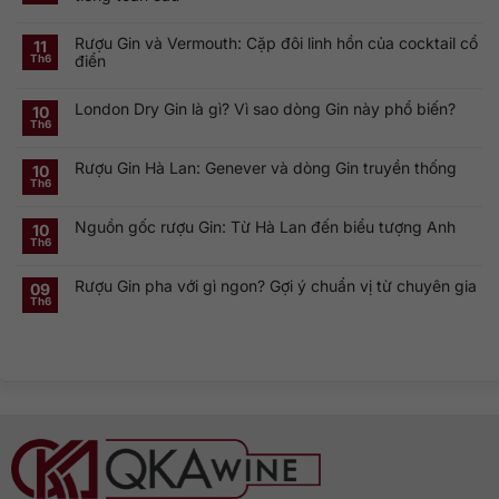
Không
có
Rượu Gin và Vermouth: Cặp đôi linh hồn của cocktail cổ
bình
11
luận
điển
Th6
ở
Khám
Không
phá
có
Smirnoff
London Dry Gin là gì? Vì sao dòng Gin này phổ biến?
bình
10
Vodka:
luận
Th6
Thương
ở
Không
hiệu
Rượu
có
Vodka
Gin
bình
Nga
Rượu Gin Hà Lan: Genever và dòng Gin truyền thống
và
luận
10
nổi
ở
Vermouth:
Th6
tiếng
Không
London
Cặp
toàn
có
Dry
đôi
cầu
bình
Gin
linh
Nguồn gốc rượu Gin: Từ Hà Lan đến biểu tượng Anh
luận
10
là
hồn
ở
gì?
của
Th6
Không
Rượu
Vì
cocktail
có
Gin
sao
cổ
bình
Hà
dòng
điển
Rượu Gin pha với gì ngon? Gợi ý chuẩn vị từ chuyên gia
luận
09
Lan:
Gin
ở
Genever
này
Th6
Không
Nguồn
và
phổ
có
gốc
dòng
biến?
bình
rượu
Gin
luận
Gin:
truyền
ở
Từ
thống
Rượu
Hà
Gin
Lan
pha
đến
với
biểu
gì
tượng
ngon?
Anh
Gợi
ý
chuẩn
vị
từ