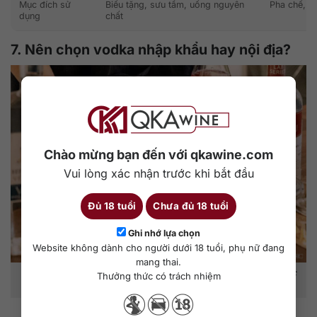
Mục đích sử
Biếu tặng, sưu tầm, uống nguyên
Pha chế, s
dụng
chất
7. Nên chọn vodka nhập khẩu hay nội địa?
Chào mừng bạn đến với qkawine.com
Vui lòng xác nhận trước khi bắt đầu
Đủ 18 tuổi
Chưa đủ 18 tuổi
Ghi nhớ lựa chọn
Website không dành cho người dưới 18 tuổi, phụ nữ đang
mang thai.
Nên chọn vodka nhập khẩu hay nội địa? Cùng phân tích ưu nhược
Thưởng thức có trách nhiệm
điểm để đưa ra lựa chọn phù hợp với nhu cầu và ngân sách.