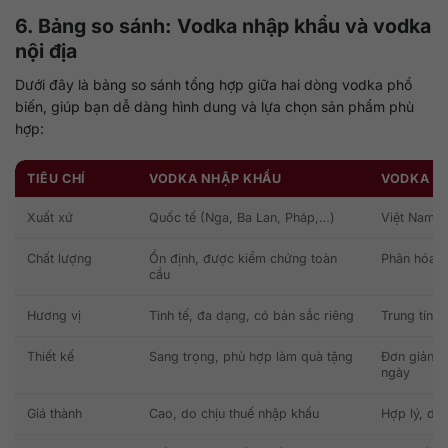
6. Bảng so sánh: Vodka nhập khẩu và vodka
nội địa
Dưới đây là bảng so sánh tổng hợp giữa hai dòng vodka phổ
biến, giúp bạn dễ dàng hình dung và lựa chọn sản phẩm phù
hợp:
TIÊU CHÍ
VODKA NHẬP KHẨU
VODKA NỘ
Xuất xứ
Quốc tế (Nga, Ba Lan, Pháp,…)
Việt Nam h
Chất lượng
Ổn định, được kiểm chứng toàn
Phân hóa, 
cầu
Hương vị
Tinh tế, đa dạng, có bản sắc riêng
Trung tính,
Thiết kế
Sang trọng, phù hợp làm quà tặng
Đơn giản, 
ngày
Giá thành
Cao, do chịu thuế nhập khẩu
Hợp lý, dễ 