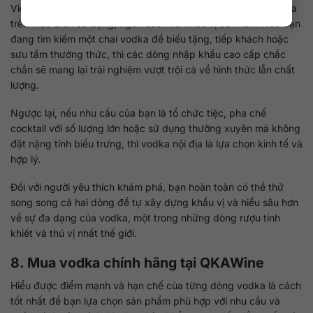
Việc lựa chọn giữa vodka nhập khẩu và vodka nội địa nên dựa
trên mục đích sử dụng, ngân sách và khẩu vị cá nhân. Nếu bạn
đang tìm kiếm một chai vodka để biếu tặng, tiếp khách hoặc
sưu tầm thưởng thức, thì các dòng nhập khẩu cao cấp chắc
chắn sẽ mang lại trải nghiệm vượt trội cả về hình thức lẫn chất
lượng.
Ngược lại, nếu nhu cầu của bạn là tổ chức tiệc, pha chế
cocktail với số lượng lớn hoặc sử dụng thường xuyên mà không
đặt nặng tính biểu trưng, thì vodka nội địa là lựa chọn kinh tế và
hợp lý.
Đối với người yêu thích khám phá, bạn hoàn toàn có thể thử
song song cả hai dòng để tự xây dựng khẩu vị và hiểu sâu hơn
về sự đa dạng của vodka, một trong những dòng rượu tinh
khiết và thú vị nhất thế giới.
8. Mua vodka chính hãng tại
QKAWine
Hiểu được điểm mạnh và hạn chế của từng dòng vodka là cách
tốt nhất để bạn lựa chọn sản phẩm phù hợp với nhu cầu và