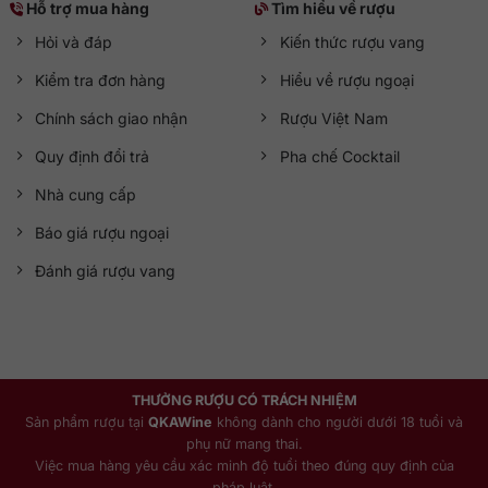
Hỗ trợ mua hàng
Tìm hiểu về rượu
Hỏi và đáp
Kiến thức rượu vang
Kiểm tra đơn hàng
Hiểu về rượu ngoại
Chính sách giao nhận
Rượu Việt Nam
Quy định đổi trả
Pha chế Cocktail
Nhà cung cấp
Báo giá rượu ngoại
Đánh giá rượu vang
THƯỞNG RƯỢU CÓ TRÁCH NHIỆM
Sản phẩm rượu tại
QKAWine
không dành cho người dưới 18 tuổi và
phụ nữ mang thai.
Việc mua hàng yêu cầu xác minh độ tuổi theo đúng quy định của
pháp luật.