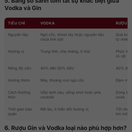
5. Bảng so sánh tóm tắt sự khác biệt giữa
Vodka và Gin
TIÊU CHÍ
VODKA
RƯỢU G
Nguyên liệu
Ngũ cốc, khoai tây hoặc nguyên liệu
Quả bách
chứa tinh bột
tự nhiên
Hương vị
Trung tính, nhẹ nhàng, ít mùi
Phức hợp
rõ rệt
Nồng độ cồn
40% đến 50% ABV
40% đến
Hương thơm
Nhẹ, thoảng mùi ngũ cốc
Đậm mùi 
Cách thưởng
Ướp lạnh sâu, uống shot hoặc pha
Dùng lạn
thức
cocktail
soda
Thời gian bảo
Rất lâu, ít biến đổi hương vị
Tốt nhất
quản
khi mở n
6. Rượu Gin và Vodka loại nào phù hợp hơn?