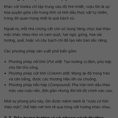
Khác với Vodka chỉ tập trung vào độ tinh khiết, rượu Gin là sự
hòa quyện giữa cồn trung tính và tinh dầu thực vật tự nhiên,
trong đó quan trọng nhất là quả bách xù.
Ngoài ra, mỗi nhà chưng cất còn sử dụng hàng chục loại thảo
mộc khác nhau như vỏ cam quýt, hạt ngò, gừng, hoa oải
hương, quế, hoặc vỏ cây bạch chỉ để tạo nên bản sắc riêng.
Các phương pháp sản xuất phổ biến gồm:
Phương pháp nồi tĩnh (
Pot still
): Tạo hương vị đậm, phù hợp
cho Gin thủ công.
Phương pháp cột tĩnh (
Column still
): Mang lại độ trong trẻo
và cân bằng, được các thương hiệu lớn ưa chuộng.
Phương pháp hỗn hợp (
Compound
): Pha trộn tinh dầu thảo
mộc vào rượu nền, đơn giản nhưng đòi hỏi độ chính xác cao.
Nhờ sự phong phú này, Gin được mệnh danh là “
rượu có hồn
thảo mộc
”, thể hiện nét tinh tế qua từng nốt hương khác nhau.