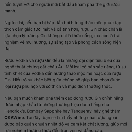
nền tuyệt vời cho người mới bắt đầu khám phá thế giới rượu
mạnh.
Ngược lại, nếu bạn bị hấp dẫn bởi hương thảo mộc phức tạp,
thích cảm giác tươi mát và cá tính hơn, rượu Gin chắc chắn là
lựa chọn lý tưởng. Gin không chỉ là thức uống, mà còn là trải
nghiệm về mùi hương, sự sáng tạo và phong cách sống hiện
đại.
Rượu Vodka và rượu Gin đều là những đại diện tiêu biểu của
nghệ thuật chưng cất châu Âu. Mỗi loại có bản sắc riêng, từ sự
tinh khiết của Vodka đến hương thảo mộc mê hoặc của rượu
Gin. Hiểu rõ sự khác biệt giữa chúng sẽ giúp bạn chọn được
loại rượu phù hợp với sở thích và mục đích thưởng thức.
Nếu bạn muốn khám phá thêm các dòng rượu Gin chính hãng
được nhập khẩu từ những thương hiệu danh tiếng như
Hendrick’s, Bombay Sapphire hay Tanqueray, hãy ghé thăm
QKAWine
. Tại đây, bạn sẽ tìm thấy những chai rượu ngoại
được bảo quản chuẩn nhiệt độ và cam kết chất lượng, giúp mỗi
trải nghiệm thưởng thức đều trọn vẹn và đẳng cấp.