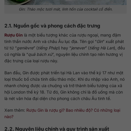
Gin: Thảo mộc tươi mát, linh hồn của cocktail cổ điển.
2.1. Nguồn gốc và phong cách đặc trưng
Rượu Gin
là một biểu tượng khác của rượu ngoại, mang đậm
tinh thần nước Anh và châu Âu lục địa. Tên gọi “
Gin
” xuất phát
từ từ “
genièvre
” (
tiếng Pháp
) hay “
jenever
” (
tiếng Hà Lan
), đều
có nghĩa là “
quả bách xù
”, nguyên liệu chính tạo nên hương vị
đặc trưng của loại rượu này.
Ban đầu, Gin được phát triển tại Hà Lan vào thế kỷ 17 như một
loại thuốc bổ chứa tinh dầu thảo mộc. Khi du nhập vào Anh, nó
nhanh chóng được ưa chuộng và trở thành biểu tượng của xã
hội London thế kỷ 18. Từ đó, Gin không chỉ là đồ uống mà còn
là nét văn hóa đại diện cho phong cách châu Âu tinh tế.
Xem thêm:
Rượu Gin là rượu gì? Bao nhiêu độ? Có những loại
nào?
2.2. Nguyên liệu chính và quy trình sản xuất