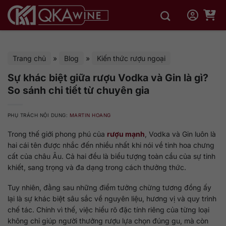
Bỏ
qua
nội
dung
Trang chủ
»
Blog
»
Kiến thức rượu ngoại
Sự khác biệt giữa rượu Vodka và Gin là gì?
So sánh chi tiết từ chuyên gia
PHỤ TRÁCH NỘI DUNG:
MARTIN HOANG
Trong thế giới phong phú của
rượu mạnh
, Vodka và Gin luôn là
hai cái tên được nhắc đến nhiều nhất khi nói về tinh hoa chưng
cất của châu Âu. Cả hai đều là biểu tượng toàn cầu của sự tinh
khiết, sang trọng và đa dạng trong cách thưởng thức.
Tuy nhiên, đằng sau những điểm tưởng chừng tương đồng ấy
lại là sự khác biệt sâu sắc về nguyên liệu, hương vị và quy trình
chế tác. Chính vì thế, việc hiểu rõ đặc tính riêng của từng loại
không chỉ giúp người thưởng rượu lựa chọn đúng gu, mà còn