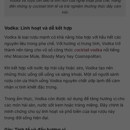
Vodka và rượu Gin đều là linh hồn của nghệ thuật pha chế, mang
đến những ly cocktail tinh tế và trải nghiệm thưởng thức đầy cảm
xúc.
Vodka: Linh hoạt và dễ kết hợp
Vodka là loại rượu mạnh có khả năng hòa hợp với hầu hết các
nguyên liệu trong pha chế. Với hương vị trung tính, Vodka trở
thành nền tảng cho vô số công thức
cocktail vodka
nổi tiếng
như Moscow Mule, Bloody Mary hay Cosmopolitan.
Khi kết hợp với nước ép trái cây hoặc siro, Vodka tạo nên
những thức uống dễ uống và sảng khoái. Một số người sành
rượu còn ưa thích uống Vodka nguyên chất ướp lạnh để cảm
nhận vị tinh khiết đặc trưng.
Trong ẩm thực, Vodka còn được sử dụng để tăng hương vị cho
các món hải sản, nước sốt kem hoặc tráng miệng. Đây chính là
minh chứng cho sự linh hoạt và phổ biến của loại rượu này
trong đời sống hiện đại.
Gin: Tinh tế và đầy hương vị