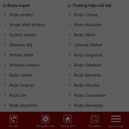
Rượu mạnh
Thương hiệu nổi bật
Rượu whisky
Rượu Chivas
Single Malt Whisky
Rượu Macallan
Scotch whisky
Rượu Hibiki
Whiskey Mỹ
Johnnie Walker
Whisky Nhật
Rượu Singleton
Whiskey Ireland
Rượu Glenlivet
Rượu Vodka
Rượu Balvenie
Rượu Cognac
Rượu Absolut
Rượu Gin
Rượu Courvoisier
Rượu Absinthe
Rượu Hennessy
Rượu Rum
Rượu Beluga
Tequila
Rượu Danzka
Tư vấn
Khuyến mãi
Trang chủ
Tìm kiếm
Danh mục