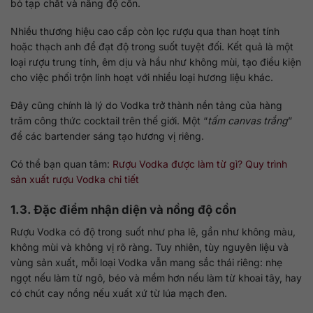
bỏ tạp chất và nâng độ cồn.
Nhiều thương hiệu cao cấp còn lọc rượu qua than hoạt tính
hoặc thạch anh để đạt độ trong suốt tuyệt đối. Kết quả là một
loại rượu trung tính, êm dịu và hầu như không mùi, tạo điều kiện
cho việc phối trộn linh hoạt với nhiều loại hương liệu khác.
Đây cũng chính là lý do Vodka trở thành nền tảng của hàng
trăm công thức cocktail trên thế giới. Một “
tấm canvas trắng
”
để các bartender sáng tạo hương vị riêng.
Có thể bạn quan tâm:
Rượu Vodka được làm từ gì? Quy trình
sản xuất rượu Vodka chi tiết
1.3. Đặc điểm nhận diện và nồng độ cồn
Rượu Vodka có độ trong suốt như pha lê, gần như không màu,
không mùi và không vị rõ ràng. Tuy nhiên, tùy nguyên liệu và
vùng sản xuất, mỗi loại Vodka vẫn mang sắc thái riêng: nhẹ
ngọt nếu làm từ ngô, béo và mềm hơn nếu làm từ khoai tây, hay
có chút cay nồng nếu xuất xứ từ lúa mạch đen.