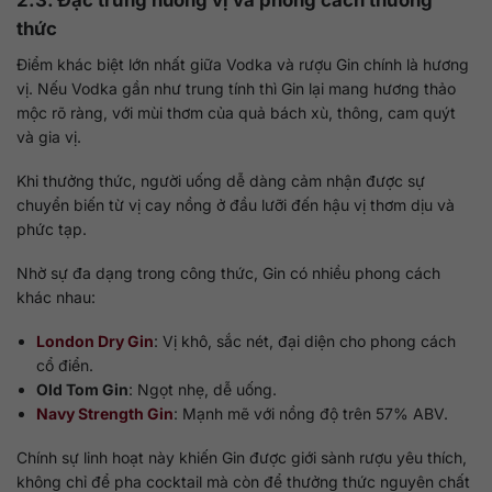
2.3. Đặc trưng hương vị và phong cách thưởng
thức
Điểm khác biệt lớn nhất giữa Vodka và rượu Gin chính là hương
vị. Nếu Vodka gần như trung tính thì Gin lại mang hương thảo
mộc rõ ràng, với mùi thơm của quả bách xù, thông, cam quýt
và gia vị.
Khi thưởng thức, người uống dễ dàng cảm nhận được sự
chuyển biến từ vị cay nồng ở đầu lưỡi đến hậu vị thơm dịu và
phức tạp.
Nhờ sự đa dạng trong công thức, Gin có nhiều phong cách
khác nhau:
London Dry Gin
: Vị khô, sắc nét, đại diện cho phong cách
cổ điển.
Old Tom Gin
: Ngọt nhẹ, dễ uống.
Navy Strength Gin
: Mạnh mẽ với nồng độ trên 57% ABV.
Chính sự linh hoạt này khiến Gin được giới sành rượu yêu thích,
không chỉ để pha cocktail mà còn để thưởng thức nguyên chất