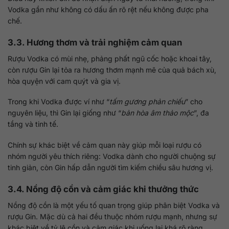
Vodka gần như không có dấu ấn rõ rệt nếu không được pha
chế.
3.3. Hương thơm và trải nghiệm cảm quan
Rượu Vodka có mùi nhẹ, phảng phất ngũ cốc hoặc khoai tây,
còn rượu Gin lại tỏa ra hương thơm mạnh mẽ của quả bách xù,
hòa quyện với cam quýt và gia vị.
Trong khi Vodka được ví như “
tấm gương phản chiếu
” cho
nguyên liệu, thì Gin lại giống như “
bản hòa âm thảo mộc
”, đa
tầng và tinh tế.
Chính sự khác biệt về cảm quan này giúp mỗi loại rượu có
nhóm người yêu thích riêng: Vodka dành cho người chuộng sự
tinh giản, còn Gin hấp dẫn người tìm kiếm chiều sâu hương vị.
3.4. Nồng độ cồn và cảm giác khi thưởng thức
Nồng độ cồn là một yếu tố quan trọng giúp phân biệt Vodka và
rượu Gin. Mặc dù cả hai đều thuộc nhóm rượu mạnh, nhưng sự
khác biệt về tỷ lệ cồn và cảm giác khi uống lại khá rõ ràng.