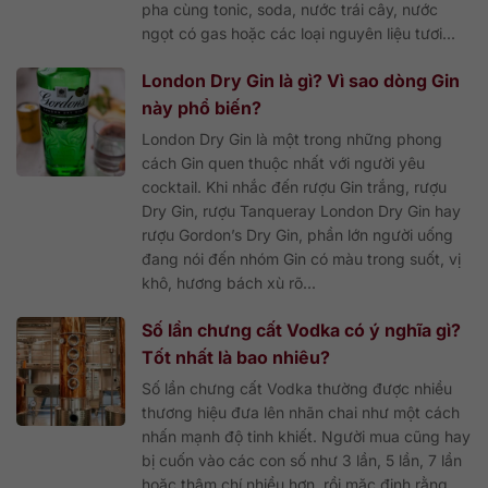
pha cùng tonic, soda, nước trái cây, nước
ngọt có gas hoặc các loại nguyên liệu tươi...
London Dry Gin là gì? Vì sao dòng Gin
này phổ biến?
London Dry Gin là một trong những phong
cách Gin quen thuộc nhất với người yêu
cocktail. Khi nhắc đến rượu Gin trắng, rượu
Dry Gin, rượu Tanqueray London Dry Gin hay
rượu Gordon’s Dry Gin, phần lớn người uống
đang nói đến nhóm Gin có màu trong suốt, vị
khô, hương bách xù rõ...
Số lần chưng cất Vodka có ý nghĩa gì?
Tốt nhất là bao nhiêu?
Số lần chưng cất Vodka thường được nhiều
thương hiệu đưa lên nhãn chai như một cách
nhấn mạnh độ tinh khiết. Người mua cũng hay
bị cuốn vào các con số như 3 lần, 5 lần, 7 lần
hoặc thậm chí nhiều hơn, rồi mặc định rằng