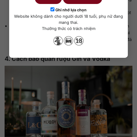
Vodka khi lạnh sẽ giúp làm dịu vị cồn và làm nổi bật cảm
Ghi nhớ lựa chọn
giác êm mượt. Thông thường, người ta rót Vodka vào ly shot
Website không dành cho người dưới 18 tuổi, phụ nữ đang
nhỏ, uống gọn để cảm nhận vị nồng và hậu vị ngọt nhẹ.
mang thai.
Gin: Nên được phục vụ lạnh nhẹ, khoảng 8°C đến 12°C. Gin
Thưởng thức có trách nhiệm
không nên để quá lạnh vì nhiệt độ thấp có thể làm giảm mùi
thảo mộc tự nhiên. Khi pha cocktail, chỉ nên dùng vài viên đá
nhỏ để giữ độ cân bằng giữa mùi và vị.
4. Cách bảo quản rượu Gin và Vodka