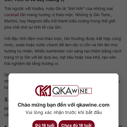
Trái ngược với Vodka, rượu Gin là “
linh hồn
” của những loại
cocktail Gin
mang hương vị thảo mộc. Những ly Gin Tonic,
Martini, hay Negroni đều trở thành biểu tượng trong thế giới
pha chế nhờ sự tinh tế của Gin.
Với đặc tính đậm mùi thảo mộc, Gin thường được kết hợp cùng
tonic, soda hoặc nước chanh để làm dịu vị cồn và tôn lên mùi
hương tự nhiên. Nhiều bartender còn sáng tạo thêm bằng cách
trang trí ly Gin với lát dưa leo, hạt tiêu hoặc hoa khô, tạo nên
trải nghiệm đa tầng hương vị.
Gin phù hợp với người yêu thích sự thanh mát, nhẹ nhàng
nhưng có chiều sâu. Nó không chỉ là thức uống mà còn là biểu
tượng của phong cách sống hiện đại, tinh tế và cá tính.
3.6. Cách thưởng thức đúng chuẩn
Chào mừng bạn đến với qkawine.com
Để cảm nhận trọn vẹn hương vị của hai loại rượu, người dùng
Vui lòng xác nhận trước khi bắt đầu
cần hiểu rõ nguyên tắc phục vụ.
Đủ 18 tuổi
Chưa đủ 18 tuổi
Vodka: Nên được ướp lạnh sâu ở khoảng 4°C đến 6°C. Uống