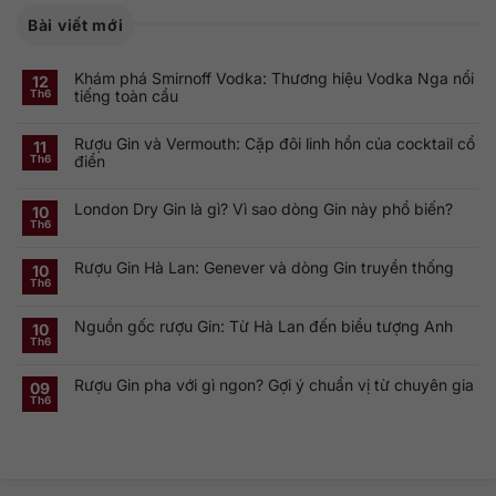
Bài viết mới
Khám phá Smirnoff Vodka: Thương hiệu Vodka Nga nổi
12
tiếng toàn cầu
Th6
Không
có
Rượu Gin và Vermouth: Cặp đôi linh hồn của cocktail cổ
bình
11
luận
điển
Th6
ở
Khám
Không
phá
có
Smirnoff
London Dry Gin là gì? Vì sao dòng Gin này phổ biến?
bình
10
Vodka:
luận
Th6
Thương
ở
Không
hiệu
Rượu
có
Vodka
Gin
bình
Nga
Rượu Gin Hà Lan: Genever và dòng Gin truyền thống
và
luận
10
nổi
ở
Vermouth:
Th6
tiếng
Không
London
Cặp
toàn
có
Dry
đôi
cầu
bình
Gin
linh
Nguồn gốc rượu Gin: Từ Hà Lan đến biểu tượng Anh
luận
10
là
hồn
ở
gì?
của
Th6
Không
Rượu
Vì
cocktail
có
Gin
sao
cổ
bình
Hà
dòng
điển
Rượu Gin pha với gì ngon? Gợi ý chuẩn vị từ chuyên gia
luận
09
Lan:
Gin
ở
Genever
này
Th6
Không
Nguồn
và
phổ
có
gốc
dòng
biến?
bình
rượu
Gin
luận
Gin:
truyền
ở
Từ
thống
Rượu
Hà
Gin
Lan
pha
đến