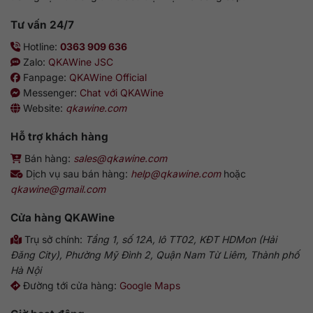
Tư vấn 24/7
Hotline:
0363 909 636
Zalo:
QKAWine JSC
Fanpage:
QKAWine Official
Messenger:
Chat với QKAWine
Website:
qkawine.com
Hỗ trợ khách hàng
Bán hàng:
sales@qkawine.com
Dịch vụ sau bán hàng:
help@qkawine.com
hoặc
qkawine@gmail.com
Cửa hàng
QKAWine
Trụ sở chính:
Tầng 1, số 12A, lô TT02, KĐT HDMon (Hải
Đăng City), Phường Mỹ Đình 2, Quận Nam Từ Liêm, Thành phố
Hà Nội
Đường tới cửa hàng:
Google Maps