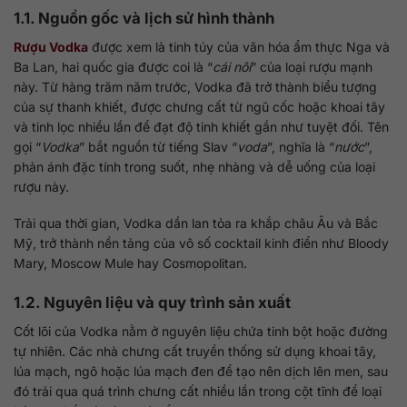
1.1. Nguồn gốc và lịch sử hình thành
Rượu Vodka
được xem là tinh túy của văn hóa ẩm thực Nga và
Ba Lan, hai quốc gia được coi là “
cái nôi
” của loại rượu mạnh
này. Từ hàng trăm năm trước, Vodka đã trở thành biểu tượng
của sự thanh khiết, được chưng cất từ ngũ cốc hoặc khoai tây
và tinh lọc nhiều lần để đạt độ tinh khiết gần như tuyệt đối. Tên
gọi “
Vodka
” bắt nguồn từ tiếng Slav “
voda
”, nghĩa là “
nước
”,
phản ánh đặc tính trong suốt, nhẹ nhàng và dễ uống của loại
rượu này.
Trải qua thời gian, Vodka dần lan tỏa ra khắp châu Âu và Bắc
Mỹ, trở thành nền tảng của vô số cocktail kinh điển như Bloody
Mary, Moscow Mule hay Cosmopolitan.
1.2. Nguyên liệu và quy trình sản xuất
Cốt lõi của Vodka nằm ở nguyên liệu chứa tinh bột hoặc đường
tự nhiên. Các nhà chưng cất truyền thống sử dụng khoai tây,
lúa mạch, ngô hoặc lúa mạch đen để tạo nên dịch lên men, sau
đó trải qua quá trình chưng cất nhiều lần trong cột tĩnh để loại