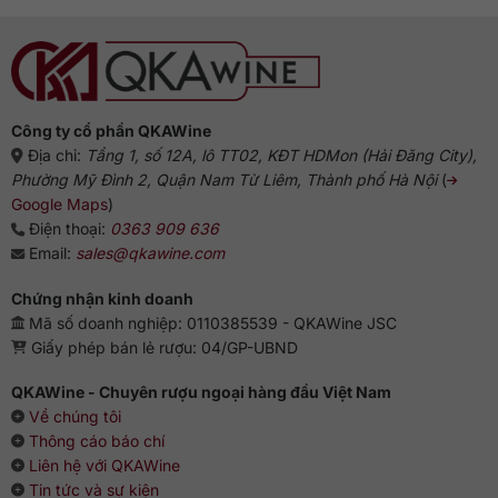
với
biểu
gì
tượng
ngon?
Anh
Gợi
ý
chuẩn
vị
từ
chuyên
gia
Công ty cổ phần QKAWine
Địa chỉ:
Tầng 1, số 12A, lô TT02, KĐT HDMon (Hải Đăng City),
Phường Mỹ Đình 2, Quận Nam Từ Liêm, Thành phố Hà Nội
(
Google Maps
)
Điện thoại:
0363 909 636
Email:
sales@qkawine.com
Chứng nhận kinh doanh
Mã số doanh nghiệp: 0110385539 - QKAWine JSC
Giấy phép bán lẻ rượu: 04/GP-UBND
QKAWine - Chuyên rượu ngoại hàng đầu Việt Nam
Về chúng tôi
Thông cáo báo chí
Liên hệ với QKAWine
Tin tức và sự kiện