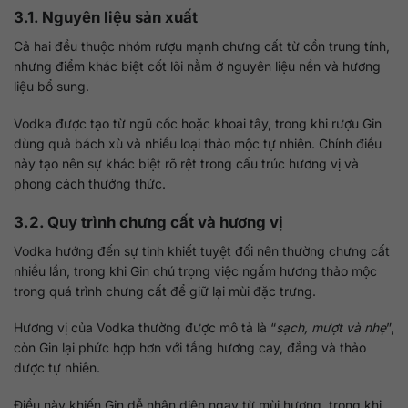
3.1. Nguyên liệu sản xuất
Cả hai đều thuộc nhóm rượu mạnh chưng cất từ cồn trung tính,
nhưng điểm khác biệt cốt lõi nằm ở nguyên liệu nền và hương
liệu bổ sung.
Vodka được tạo từ ngũ cốc hoặc khoai tây, trong khi rượu Gin
dùng quả bách xù và nhiều loại thảo mộc tự nhiên. Chính điều
này tạo nên sự khác biệt rõ rệt trong cấu trúc hương vị và
phong cách thưởng thức.
3.2. Quy trình chưng cất và hương vị
Vodka hướng đến sự tinh khiết tuyệt đối nên thường chưng cất
nhiều lần, trong khi Gin chú trọng việc ngấm hương thảo mộc
trong quá trình chưng cất để giữ lại mùi đặc trưng.
Hương vị của Vodka thường được mô tả là “
sạch, mượt và nhẹ
”,
còn Gin lại phức hợp hơn với tầng hương cay, đắng và thảo
dược tự nhiên.
Điều này khiến Gin dễ nhận diện ngay từ mùi hương, trong khi