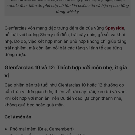
socola đen: Món ăn phù hợp sẽ tôn lên chiều sâu và hậu vị của từng
dòng whisky.
Glenfarclas vốn mang đặc trưng đậm đà của vùng
Speyside
,
nổi bật với hương Sherry cổ điển, trái cây chín, gỗ sồi và khói
nhẹ. Do đó, việc kết hợp món ăn phù hợp không chỉ giúp tăng
trải nghiệm, mà còn làm nổi bật các tầng vị tinh tế của từng
dòng rượu.
Glenfarclas 10 và 12: Thích hợp với món nhẹ, ít gia
vị
Các phiên bản trẻ tuổi như Glenfarclas 10 hoặc 12 thường có
cấu trúc vị đơn giản hơn, thiên về trái cây tươi, kẹo bơ và vani.
Khi kết hợp với món ăn, nên ưu tiên các lựa chọn thanh nhẹ,
không quá béo hoặc quá mặn.
Gợi ý món ăn
:
Phô mai mềm (Brie, Camembert)