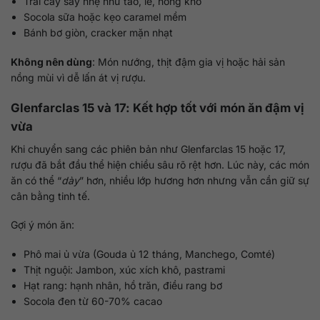
Trái cây sấy nhẹ như táo, lê, hồng khô
Socola sữa hoặc kẹo caramel mềm
Bánh bơ giòn, cracker mặn nhạt
Không nên dùng
: Món nướng, thịt đậm gia vị hoặc hải sản
nồng mùi vì dễ lấn át vị rượu.
Glenfarclas 15 và 17: Kết hợp tốt với món ăn đậm vị
vừa
Khi chuyển sang các phiên bản như Glenfarclas 15 hoặc 17,
rượu đã bắt đầu thể hiện chiều sâu rõ rệt hơn. Lúc này, các món
ăn có thể “
dày
” hơn, nhiều lớp hương hơn nhưng vẫn cần giữ sự
cân bằng tinh tế.
Gợi ý món ăn:
Phô mai ủ vừa (Gouda ủ 12 tháng, Manchego, Comté)
Thịt nguội: Jambon, xúc xích khô, pastrami
Hạt rang: hạnh nhân, hồ trăn, điều rang bơ
Socola đen từ 60-70% cacao