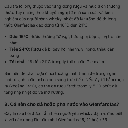
Câu trả lời phụ thuộc vào từng dòng rượu và mục đích thưởng
thức. Tuy nhiên, theo khuyến nghị từ nhà sản xuất và kinh
nghiệm của người sành whisky, nhiệt độ lý tưởng để thưởng
thức Glenfarclas dao động từ 18°C đến 21°C.
Dưới 15°C
: Rượu thường “
đóng
”, hương bị bóp lại, vị trở nên
nhạt
Trên 24°C
: Rượu dễ bị bay hơi nhanh, vị nồng, thiếu cân
bằng
Tốt nhất
: 18 đến 21°C trong ly tulip hoặc Glencairn
Bạn nên để chai rượu ở nơi thoáng mát, tránh để trong ngăn
mát tủ lạnh hoặc nơi có ánh sáng trực tiếp. Nếu lấy từ hầm rượu
ra (khoảng 14°C), có thể để rượu “
thở
” trong ly 5-10 phút để
tăng nhẹ nhiệt độ và mở hương.
3. Có nên cho đá hoặc pha nước vào Glenfarclas?
Đây là câu hỏi được rất nhiều người yêu whisky đặt ra, đặc biệt
là với các dòng lâu năm như Glenfarclas 15, 21 hoặc 25.