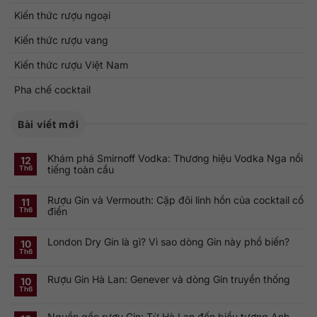
Kiến thức rượu ngoại
Kiến thức rượu vang
Kiến thức rượu Việt Nam
Pha chế cocktail
Bài viết mới
Khám phá Smirnoff Vodka: Thương hiệu Vodka Nga nổi
12
tiếng toàn cầu
Th6
Không
có
Rượu Gin và Vermouth: Cặp đôi linh hồn của cocktail cổ
bình
11
luận
điển
Th6
ở
Khám
Không
phá
có
Smirnoff
London Dry Gin là gì? Vì sao dòng Gin này phổ biến?
bình
10
Vodka:
luận
Th6
Thương
ở
Không
hiệu
Rượu
có
Vodka
Gin
bình
Nga
Rượu Gin Hà Lan: Genever và dòng Gin truyền thống
và
luận
10
nổi
ở
Vermouth:
Th6
tiếng
Không
London
Cặp
toàn
có
Dry
đôi
cầu
bình
Gin
linh
Nguồn gốc rượu Gin: Từ Hà Lan đến biểu tượng Anh
luận
là