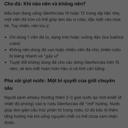
Cho đá: Khi nào nên và không nên?
Nếu bạn đang uống Glenfarclas 10 hoặc 12 trong dịp tiệc nhẹ,
một viên đá tròn có thể giúp làm dịu vị rượu, đặc biệt vào mùa
hè. Tuy nhiên, nên lưu ý:
Chỉ dùng 1 viên đá to, dạng tròn hoặc vuông đặc (ice ball/ice
cube)
Không nên dùng đá vụn hoặc nhiều viên đá nhỏ, khiến rượu
bị loãng nhanh và “
gãy vị
”
Tuyệt đối không dùng đá cho các dòng Glenfarclas trên 15
năm, sẽ làm mất hoàn toàn hậu vị và tính cân bằng
Pha vài giọt nước: Một bí quyết của giới chuyên
sâu
Người sành whisky thường thêm 2-3 giọt nước lọc tinh khiết (ở
nhiệt độ phòng) vào ly rượu Glenfarclas để “
mở
” hương. Nước
giúp làm giãn cấu trúc phân tử trong rượu, từ đó bộc lộ thêm
tầng hương mà khi uống nguyên chất có thể chưa cảm nhận
được.