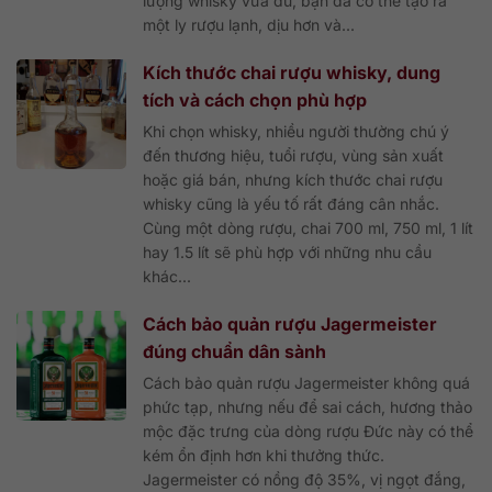
lượng whisky vừa đủ, bạn đã có thể tạo ra
một ly rượu lạnh, dịu hơn và...
Kích thước chai rượu whisky, dung
tích và cách chọn phù hợp
Khi chọn whisky, nhiều người thường chú ý
đến thương hiệu, tuổi rượu, vùng sản xuất
hoặc giá bán, nhưng kích thước chai rượu
whisky cũng là yếu tố rất đáng cân nhắc.
Cùng một dòng rượu, chai 700 ml, 750 ml, 1 lít
hay 1.5 lít sẽ phù hợp với những nhu cầu
khác...
Cách bảo quản rượu Jagermeister
đúng chuẩn dân sành
Cách bảo quản rượu Jagermeister không quá
phức tạp, nhưng nếu để sai cách, hương thảo
mộc đặc trưng của dòng rượu Đức này có thể
kém ổn định hơn khi thưởng thức.
Jagermeister có nồng độ 35%, vị ngọt đắng,