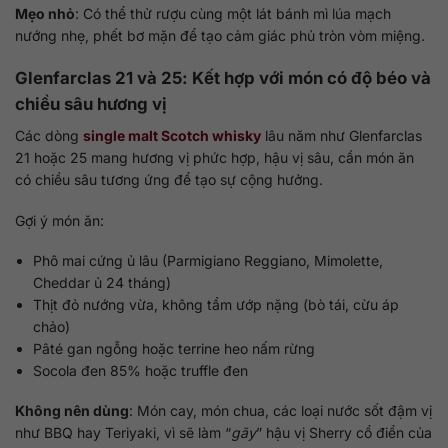
Mẹo nhỏ
: Có thể thử rượu cùng một lát bánh mì lúa mạch
nướng nhẹ, phết bơ mặn để tạo cảm giác phủ tròn vòm miệng.
Glenfarclas 21 và 25: Kết hợp với món có độ béo và
chiều sâu hương vị
Các dòng
single malt Scotch whisky
lâu năm như Glenfarclas
21 hoặc 25 mang hương vị phức hợp, hậu vị sâu, cần món ăn
có chiều sâu tương ứng để tạo sự cộng hưởng.
Gợi ý món ăn:
Phô mai cứng ủ lâu (Parmigiano Reggiano, Mimolette,
Cheddar ủ 24 tháng)
Thịt đỏ nướng vừa, không tẩm ướp nặng (bò tái, cừu áp
chảo)
Pâté gan ngỗng hoặc terrine heo nấm rừng
Socola đen 85% hoặc truffle đen
Không nên dùng
: Món cay, món chua, các loại nước sốt đậm vị
như BBQ hay Teriyaki, vì sẽ làm “
gãy
” hậu vị Sherry cổ điển của