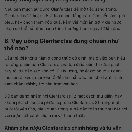
Nếu bạn muốn sử dụng Glenfarclas để mở tiệc sang trọng,
Glenfarclas 21 hoặc 25 là lựa chọn đẳng cấp. Còn nếu làm quà
biếu, hãy chọn thêm hộp quà, kèm vài món ăn gợi ý để người
nhận có thể bắt đầu hành trình thưởng thức ngay từ lần đầu.
6. Vậy uống Glenfarclas đúng chuẩn như
thế nào?
Câu trả lời không nằm ở công thức cố định, mà ở việc bạn hiểu
rõ từng phiên bản Glenfarclas và tạo điều kiện để rượu phát
huy tối đa bản sắc vốn có. Từ ly uống, nhiệt độ phục vụ đến
món ăn đi kèm, mọi yếu tố đều là chất xúc tác cho hành trình
cảm nhận whisky trở nên trọn vẹn hơn.
Dù bạn đang nhâm nhi Glenfarclas 12 một cách thư giãn, hay
khám phá chiều sâu phức hợp của Glenfarclas 21 trong một
buổi tối yên tĩnh, điều quan trọng là để bản thân thực sự kết nối
với rượu một cách chậm rãi và thành thật.
Khám phá rượu Glenfarclas chính hãng và tư vấn