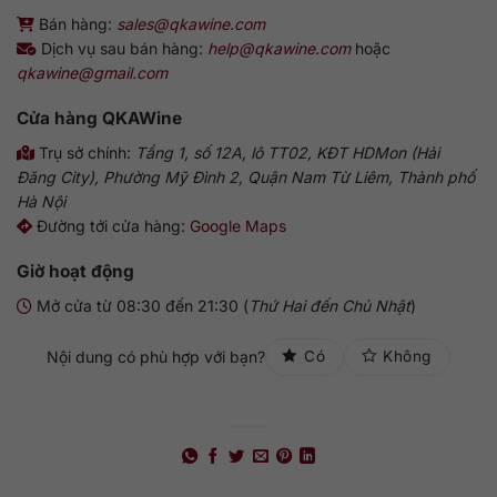
Bán hàng:
sales@qkawine.com
Dịch vụ sau bán hàng:
help@qkawine.com
hoặc
qkawine@gmail.com
Cửa hàng
QKAWine
Trụ sở chính:
Tầng 1, số 12A, lô TT02, KĐT HDMon (Hải
Đăng City), Phường Mỹ Đình 2, Quận Nam Từ Liêm, Thành phố
Hà Nội
Đường tới cửa hàng:
Google Maps
Giờ hoạt động
Mở cửa từ 08:30 đến 21:30 (
Thứ Hai đến Chủ Nhật
)
Nội dung có phù hợp với bạn?
Có
Không