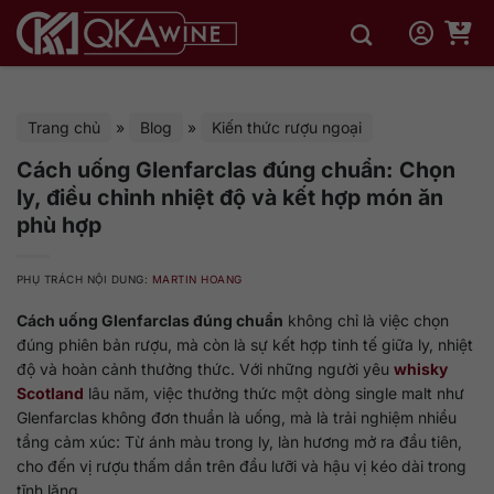
Bỏ
qua
nội
dung
Trang chủ
»
Blog
»
Kiến thức rượu ngoại
Cách uống Glenfarclas đúng chuẩn: Chọn
ly, điều chỉnh nhiệt độ và kết hợp món ăn
phù hợp
PHỤ TRÁCH NỘI DUNG:
MARTIN HOANG
Cách uống Glenfarclas đúng chuẩn
không chỉ là việc chọn
đúng phiên bản rượu, mà còn là sự kết hợp tinh tế giữa ly, nhiệt
độ và hoàn cảnh thưởng thức. Với những người yêu
whisky
Scotland
lâu năm, việc thưởng thức một dòng single malt như
Glenfarclas không đơn thuần là uống, mà là trải nghiệm nhiều
tầng cảm xúc: Từ ánh màu trong ly, làn hương mở ra đầu tiên,
cho đến vị rượu thấm dần trên đầu lưỡi và hậu vị kéo dài trong
tĩnh lặng.