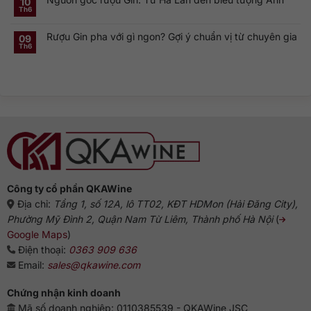
10
hồn
ở
gì?
của
Th6
Không
Rượu
Vì
cocktail
có
Gin
sao
cổ
bình
Hà
dòng
điển
Rượu Gin pha với gì ngon? Gợi ý chuẩn vị từ chuyên gia
luận
09
Lan:
Gin
ở
Genever
này
Th6
Không
Nguồn
và
phổ
có
gốc
dòng
biến?
bình
rượu
Gin
luận
Gin:
truyền
ở
Từ
thống
Rượu
Hà
Gin
Lan
pha
đến
với
biểu
gì
tượng
ngon?
Anh
Gợi
ý
chuẩn
vị
từ
chuyên
gia
Công ty cổ phần QKAWine
Địa chỉ:
Tầng 1, số 12A, lô TT02, KĐT HDMon (Hải Đăng City),
Phường Mỹ Đình 2, Quận Nam Từ Liêm, Thành phố Hà Nội
(
Google Maps
)
Điện thoại:
0363 909 636
Email:
sales@qkawine.com
Chứng nhận kinh doanh
Mã số doanh nghiệp: 0110385539 - QKAWine JSC