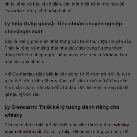
nhiều tầng và hậu vị cổ điển, cần một thiết kế ly phù hợp để
“
mở khóa
” từng nốt hương tinh tế.
Ly tulip (tulip glass): Tiêu chuẩn chuyên nghiệp
cho single malt
Đây là loại ly phổ biến nhất trong các buổi thử rượu chuyên sâu.
Thân ly rộng và miệng thắt nhẹ giúp tập trung hương thơm,
đồng thời cho phép người uống xoay nhẹ rượu mà không làm
bay mùi quá nhanh.
Với Glenfarclas (đặc biệt là các dòng từ 15 năm trở lên), ly tulip
giúp thể hiện rõ lớp Sherry đậm, gỗ sồi và khói mờ ở tầng nền.
Khi nhấp chậm, rượu lan đều từ đầu lưỡi, lên vòm miệng rồi để
lại hậu vị tròn sâu.
Ly Glencairn: Thiết kế lý tưởng dành riêng cho
whisky
Glencairn được thiết kế đặc biệt cho việc thưởng thức
whisky
mạch nha đơn cất
. So với ly tulip, Glencairn cứng cáp hơn, dễ