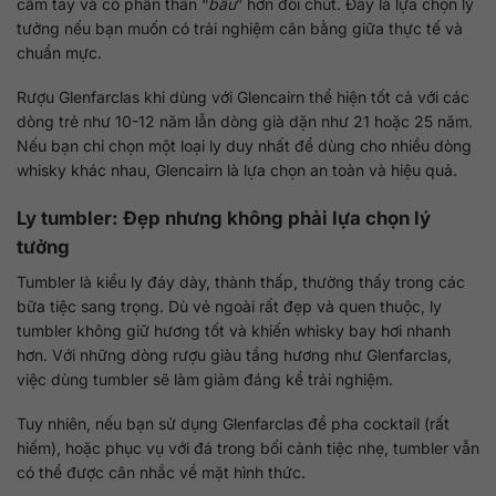
cầm tay và có phần thân “
bầu
” hơn đôi chút. Đây là lựa chọn lý
tưởng nếu bạn muốn có trải nghiệm cân bằng giữa thực tế và
chuẩn mực.
Rượu Glenfarclas khi dùng với Glencairn thể hiện tốt cả với các
dòng trẻ như 10-12 năm lẫn dòng già dặn như 21 hoặc 25 năm.
Nếu bạn chỉ chọn một loại ly duy nhất để dùng cho nhiều dòng
whisky khác nhau, Glencairn là lựa chọn an toàn và hiệu quả.
Ly tumbler: Đẹp nhưng không phải lựa chọn lý
tưởng
Tumbler là kiểu ly đáy dày, thành thấp, thường thấy trong các
bữa tiệc sang trọng. Dù vẻ ngoài rất đẹp và quen thuộc, ly
tumbler không giữ hương tốt và khiến whisky bay hơi nhanh
hơn. Với những dòng rượu giàu tầng hương như Glenfarclas,
việc dùng tumbler sẽ làm giảm đáng kể trải nghiệm.
Tuy nhiên, nếu bạn sử dụng Glenfarclas để pha cocktail (rất
hiếm), hoặc phục vụ với đá trong bối cảnh tiệc nhẹ, tumbler vẫn
có thể được cân nhắc về mặt hình thức.