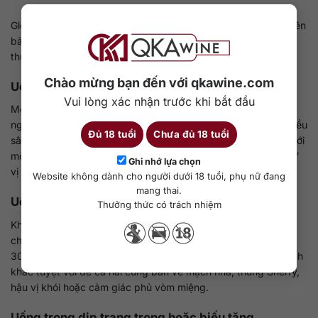
Glenfarclas không phải là dòng whisky để uống vội. Từng phiên
bản mang theo tính cách riêng, phù hợp với từng hoàn cảnh
thưởng thức:
Chào mừng bạn đến với qkawine.com
Uống một mình vào buổi tối
Vui lòng xác nhận trước khi bắt đầu
Một ly Glenfarclas 15 hoặc 21 vào buổi tối tĩnh lặng, sau một
ngày làm việc, là thời điểm lý tưởng để cảm nhận trọn vẹn chiều
Đủ 18 tuổi
Chưa đủ 18 tuổi
sâu của Speyside. Nên dùng ở nhiệt độ phòng mát, kết hợp với
một lát phô mai già hoặc một miếng socola đen là đủ để “
neo
”
Ghi nhớ lựa chọn
vị nơi đầu lưỡi.
Website không dành cho người dưới 18 tuổi, phụ nữ đang
mang thai.
Uống khi trò chuyện cùng người hiểu rượu
Thưởng thức có trách nhiệm
Khi chia sẻ Glenfarclas cùng người có gu thưởng thức, nên
chọn dòng từ 15 năm trở lên, chuẩn bị ly Glencairn, rót vừa
30ml và để rượu “
thở
” 5-10 phút trước khi nhấp. Đây là khoảnh
khắc tuyệt vời để cả hai cùng bàn về mạch nha, thùng Sherry,
hậu vị khói hoặc cảm giác phủ vòm miệng.
Uống trong dịp trang trọng hoặc biếu tặng