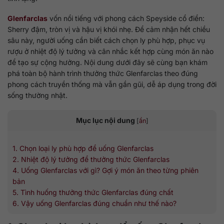
Glenfarclas
vốn nổi tiếng với phong cách Speyside cổ điển:
Sherry đậm, tròn vị và hậu vị khói nhẹ. Để cảm nhận hết chiều
sâu này, người uống cần biết cách chọn ly phù hợp, phục vụ
rượu ở nhiệt độ lý tưởng và cân nhắc kết hợp cùng món ăn nào
để tạo sự cộng hưởng. Nội dung dưới đây sẽ cùng bạn khám
phá toàn bộ hành trình thưởng thức Glenfarclas theo đúng
phong cách truyền thống mà vẫn gần gũi, dễ áp dụng trong đời
sống thường nhật.
Mục lục nội dung
[
ẩn
]
1. Chọn loại ly phù hợp để uống Glenfarclas
2. Nhiệt độ lý tưởng để thưởng thức Glenfarclas
4. Uống Glenfarclas với gì? Gợi ý món ăn theo từng phiên
bản
5. Tình huống thưởng thức Glenfarclas đúng chất
6. Vậy uống Glenfarclas đúng chuẩn như thế nào?