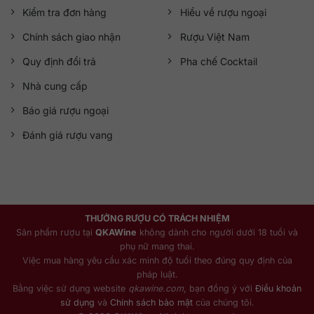
Kiểm tra đơn hàng
Hiểu về rượu ngoại
Chính sách giao nhận
Rượu Việt Nam
Quy định đổi trả
Pha chế Cocktail
Nhà cung cấp
Báo giá rượu ngoại
Đánh giá rượu vang
THƯỞNG RƯỢU CÓ TRÁCH NHIỆM
Sản phẩm rượu tại
QKAWine
không dành cho người dưới 18 tuổi và
phụ nữ mang thai.
Việc mua hàng yêu cầu xác minh độ tuổi theo đúng quy định của
pháp luật.
Bằng việc sử dụng website
qkawine.com
, bạn đồng ý với
Điều khoản
sử dụng
và
Chính sách bảo mật
của chúng tôi.