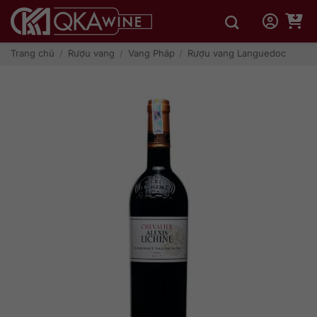
Bỏ
qua
nội
dung
Trang chủ
/
Rượu vang
/
Vang Pháp
/
Rượu vang Languedoc