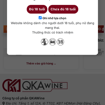
Đủ 18 tuổi
Chưa đủ 18 tuổi
Ghi nhớ lựa chọn
Website không dành cho người dưới 18 tuổi, phụ nữ đang
mang thai.
315.000
₫
580.000
₫
Thưởng thức có trách nhiệm
M.Chapoutier “Marius” Pays d’OC
Les Albiz
750 ml
13,5%
75
Thêm vào giỏ hàng
Công ty cổ phần QKAWine
Địa chỉ:
Tầng 1, số 12A, lô TT02, KĐT HDMon (Hải Đăng City),