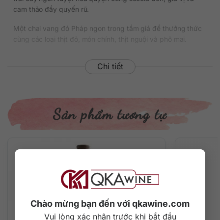
cam thảo đầy quyến rũ.
Một chai vang đỏ Pháp ngon trong tầm giá để thưởng thức
cùng các loại thịt đỏ, món chính, thịt nguội và phô mai.
Chi tiết
Sản phẩm tương tự
Chào mừng bạn đến với qkawine.com
Vui lòng xác nhận trước khi bắt đầu