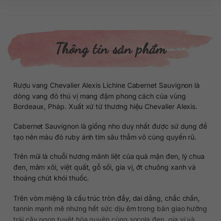
Thông tin sản phẩm
Rượu vang Chevalier Alexis Lichine Cabernet Sauvignon là
dòng vang đỏ thú vị mang đậm phong cách của vùng
Bordeaux, Pháp. Xuất xứ từ thương hiệu Chevalier Alexis.
Cabernet Sauvignon là giống nho duy nhất được sử dụng để
tạo nên màu đỏ ruby ánh tím sâu thẳm vô cùng quyến rũ.
Trên mũi là chuỗi hương mãnh liệt của quả mận đen, lý chua
đen, mâm xôi, việt quất, gỗ sồi, gia vị, ớt chuông xanh và
thoáng chút khói thuốc.
Trên vòm miệng là cấu trúc tròn đầy, dai dẳng, chắc chắn,
tannin mạnh mẽ nhưng hết sức dịu êm trong bản giao hưởng
trái cây ngon tuyệt hòa quyện cùng socola đen, gia vị và