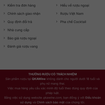
Kiểm tra đơn hàng
Hiểu về rượu ngoại
Chính sách giao nhận
Rượu Việt Nam
Quy định đổi trả
Pha chế Cocktail
Nhà cung cấp
Báo giá rượu ngoại
Đánh giá rượu vang
THƯỞNG RƯỢU CÓ TRÁCH NHIỆM
Sản phẩm rượu tại
QKAWine
không dành cho người dưới 18 tuổi và
phụ nữ mang thai.
Việc mua hàng yêu cầu xác minh độ tuổi theo đúng quy định của
pháp luật.
Bằng việc sử dụng website
qkawine.com
, bạn đồng ý với
Điều khoản
sử dụng
và
Chính sách bảo mật
của chúng tôi.