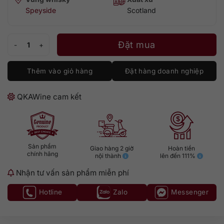
Speyside
Scotland
Cragganmore 1995 - 26 Old and Rare số lượng
Đặt mua
Thêm vào giỏ hàng
Đặt hàng doanh nghiệp
QKAWine cam kết
Sản phẩm
Giao hàng 2 giờ
Hoàn tiền
chính hãng
nội thành
lên đến 111%
Nhận tư vấn sản phẩm miễn phí
Hotline
Zalo
Messenger