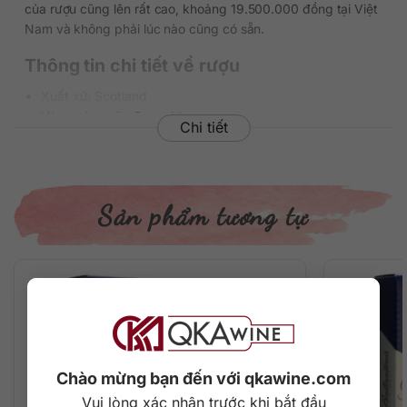
của rượu cũng lên rất cao, khoảng 19.500.000 đồng tại Việt
Nam và không phải lúc nào cũng có sẵn.
Thông tin chi tiết về rượu
Xuất xứ: Scotland
Vùng sản xuất: Speyside
Chi tiết
Thương hiệu: Cragganmore
Bộ sưu tập: Old & Rare
Phân loại: Single Malt Scotch Whisky
Nồng độ: 54.8%
Sản phẩm tương tự
Dung tích: 700 ml
Tuổi rượu: 26 năm (vintage 1995, đóng chai năm 2022)
Màu sắc: Màu hổ phách vàng đồng đậm
Cách thưởng thức: Uống nguyên chất, thêm đá viên, pha
chế cocktail
Số lượng: 300 chai
Mô tả hương vị rượu
Chào mừng bạn đến với qkawine.com
– Hương thơm: Trên mũi là hương thơm tuyệt vời của các loại
trái cây rừng sấy khô với mơ, mận, mâm xôi hòa quyện cùng
Vui lòng xác nhận trước khi bắt đầu