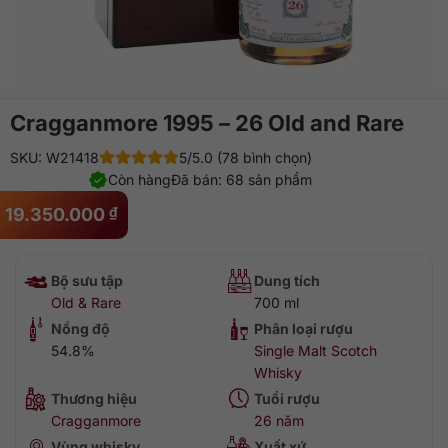
Cragganmore 1995 – 26 Old and Rare
SKU: W21418
5/5.0 (78 bình chọn)
Còn hàng
Đã bán: 68 sản phẩm
19.350.000
₫
Bộ sưu tập
Dung tích
Old & Rare
700 ml
Nồng độ
Phân loại rượu
54.8%
Single Malt Scotch
Whisky
Thương hiệu
Tuổi rượu
Cragganmore
26 năm
Vùng whisky
Xuất xứ