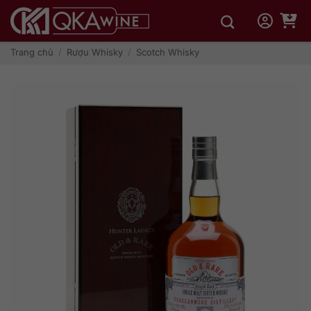
Bỏ
qua
nội
dung
Trang chủ
/
Rượu Whisky
/
Scotch Whisky