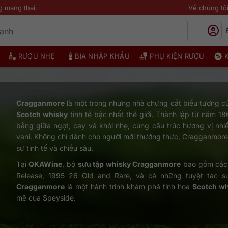
g mang thai.
Về chúng tô
RƯỢU NHẸ
BIA NHẬP KHẨU
PHỤ KIỆN RƯỢU
Cragganmore
là một trong những nhà chưng cất biểu tượng c
Scotch whisky
tinh tế bậc nhất thế giới. Thành lập từ năm 1
bằng giữa ngọt, cay và khói nhẹ, cùng cấu trúc hương vị nhi
vani. Không chỉ dành cho người mới thưởng thức, Cragganmore
sự tinh tế và chiều sâu.
Tại
QKAWine
, bộ
sưu tập whisky Cragganmore
bao gồm các 
Release, 1995 26 Old and Rare, và cả những tuyệt tác s
Cragganmore
là một hành trình khám phá tinh hoa
Scotch w
mẽ của Speyside.