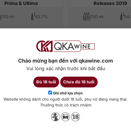
Prima & Ultima
Releases 2019
700 ml
43.7%
700 ml
54
hêm vào giỏ hàng
Thêm vào giỏ hàng
Chào mừng bạn đến với qkawine.com
Vui lòng xác nhận trước khi bắt đầu
Đủ 18 tuổi
Chưa đủ 18 tuổi
Ghi nhớ lựa chọn
Website không dành cho người dưới 18 tuổi, phụ nữ đang mang thai.
Thưởng thức có trách nhiệm
.000
₫
208.000.000
₫