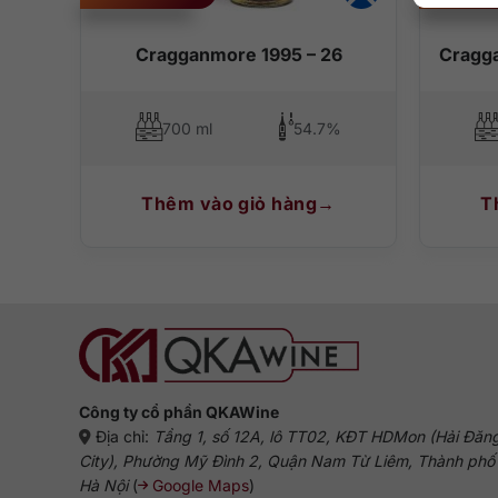
Cragganmore 1995 – 26
Cragga
700 ml
54.7%
Thêm vào giỏ hàng
T
Công ty cổ phần QKAWine
Địa chỉ:
Tầng 1, số 12A, lô TT02, KĐT HDMon (Hải Đăn
City), Phường Mỹ Đình 2, Quận Nam Từ Liêm, Thành phố
Hà Nội
(
Google Maps
)