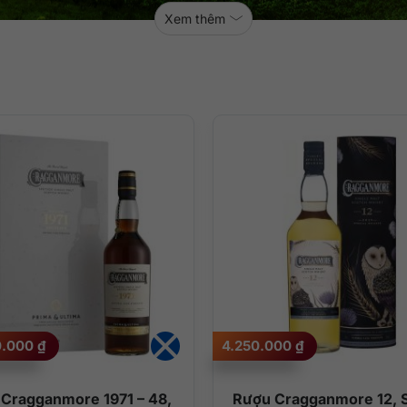
Xem thêm
0.000
₫
4.250.000
₫
Cragganmore 1971 – 48,
Rượu Cragganmore 12, S