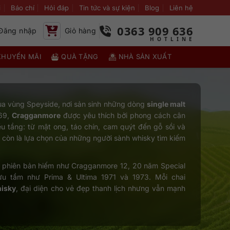
i
Báo chí
Hỏi đáp
Tin tức và sự kiện
Blog
Liên hệ
0363 909 636
Đăng nhập
Giỏ hàng
KHUYẾN MÃI
QUÀ TẶNG
NHÀ SẢN XUẤT
ủa vùng Speyside, nơi sản sinh những dòng
single malt
869,
Cragganmore
được yêu thích bởi phong cách cân
ều tầng: từ mật ong, táo chín, cam quýt đến gỗ sồi và
 còn là lựa chọn của những người sành whisky tìm kiếm
phiên bản hiếm như Cragganmore 12, 20 năm Special
ưu tầm như Prima & Ultima 1971 và 1973. Mỗi chai
hisky
, đại diện cho vẻ đẹp thanh lịch nhưng vẫn mạnh