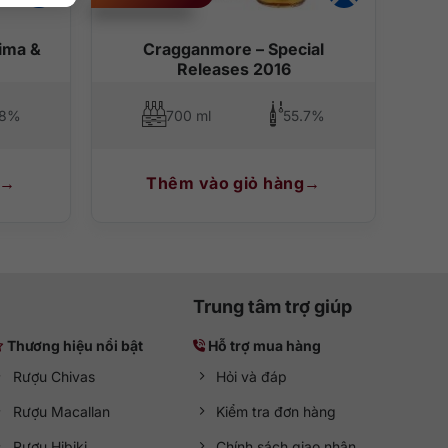
ima &
Cragganmore – Special
Releases 2016
.8%
700 ml
55.7%
Thêm vào giỏ hàng
Trung tâm trợ giúp
Thương hiệu nổi bật
Hỗ trợ mua hàng
Rượu Chivas
Hỏi và đáp
Rượu Macallan
Kiểm tra đơn hàng
Rượu Hibiki
Chính sách giao nhận