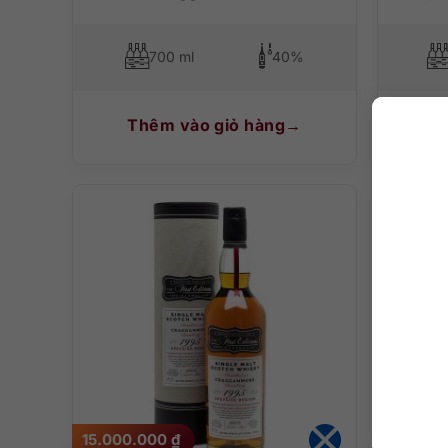
700 ml
40%
Thêm vào giỏ hàng
T
15.000.000
₫
19.350