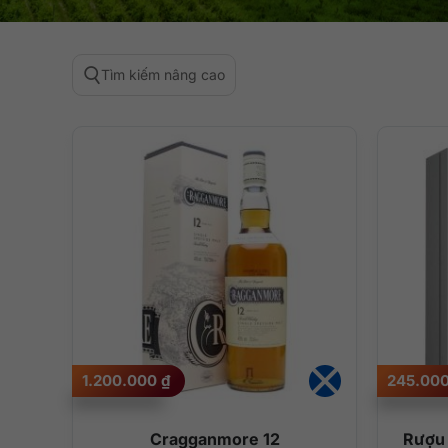
Tìm kiếm nâng cao
1.200.000
₫
245.00
Cragganmore 12
Rượu 