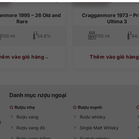
nmore 1995 – 26 Old and
Cragganmore 1973 – Pr
Rare
Ultima 3
700 ml
54.8%
700 ml
44
hêm vào giỏ hàng
Thêm vào giỏ hàng
Danh mục rượu ngoại
Rượu nhẹ
Rượu mạnh
Rượu vang
Rượu whisky
g
Rượu vang đỏ
Single Malt Whisky
Rượu vang trắng
Scotch whisky