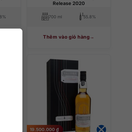
Release 2020
.8%
700 ml
55.8%
Thêm vào giỏ hàng
19.500.000
₫