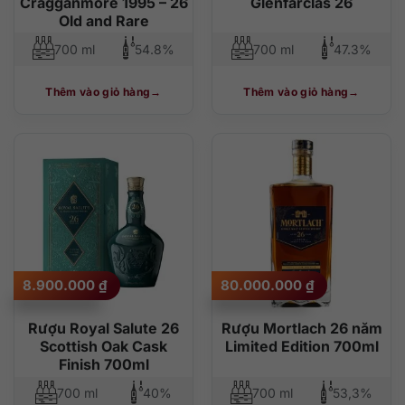
Cragganmore 1995 – 26
Glenfarclas 26
Old and Rare
700 ml
54.8%
700 ml
47.3%
Thêm vào giỏ hàng
Thêm vào giỏ hàng
8.900.000
₫
80.000.000
₫
Rượu Royal Salute 26
Rượu Mortlach 26 năm
Scottish Oak Cask
Limited Edition 700ml
Finish 700ml
700 ml
40%
700 ml
53,3%