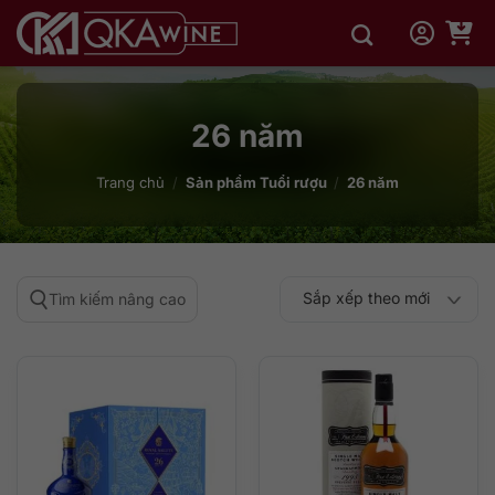
Bỏ
qua
nội
dung
26 năm
Trang chủ
/
Sản phẩm Tuổi rượu
/
26 năm
Sắp xếp theo mới
Tìm kiếm nâng cao
Sắp xếp theo
Sắp xếp theo mức
nhất
Sắp xếp theo giá:
Sắp xếp theo giá:
độ phổ biến
thấp đến cao
cao đến thấp