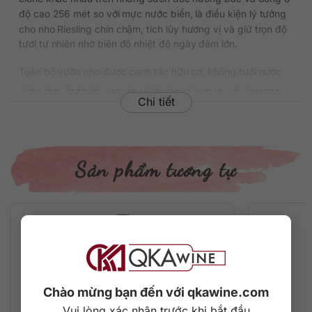
độ cao 256 mét so với mực nước biển, là điều kiện lý tưởng
cho nho Riesling chín chậm, tích lũy hương vị và giữ trọn độ
tươi tự nhiên nhờ biên độ nhiệt độ ngày đêm lớn.
Toàn bộ vườn nho được canh tác hữu cơ, không tưới nước
nhân tạo. Rượu lên men tự nhiên trong những mẻ nhỏ, sau
Chi tiết
đó ủ trên bã men 9 tháng để tạo thêm kết cấu và cá tính
cho rượu. Đây là cách sản xuất độc đáo giúp Isolation Ridge
Riesling luôn có chiều sâu và độ phức hợp vượt trội so với
mức giá.
Sản phẩm tương tự
Thông tin chi tiết về rượu
• Xuất xứ: Úc
• Vùng làm vang: Frankland River, Tây Úc
• Thương hiệu: Frankland Estate
• Phân loại rượu: Rượu vang trắng khô hữu cơ
• Giống nho: Riesling 100%
• Nồng độ: 13.5%
• Dung tích: 750 ml
Chào mừng bạn đến với qkawine.com
Vui lòng xác nhận trước khi bắt đầu