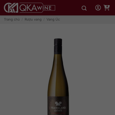
Bỏ
qua
nội
dung
Trang chủ
/
Rượu vang
/
Vang Úc