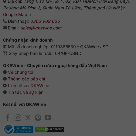
Địa chỉ:
Tầng 1, số 12A, lô TT02, KĐT HDMon (Hải Đăng City),
Phường Mỹ Đình 2, Quận Nam Từ Liêm, Thành phố Hà Nội
(
Google Maps
)
Điện thoại:
0363 909 636
Email:
sales@qkawine.com
Chứng nhận kinh doanh
Mã số doanh nghiệp: 0110385539 - QKAWine JSC
Giấy phép bán lẻ rượu: 04/GP-UBND
QKAWine - Chuyên rượu ngoại hàng đầu Việt Nam
Về chúng tôi
Thông cáo báo chí
Liên hệ với QKAWine
Tin tức và sự kiện
Kết nối với QKAWine