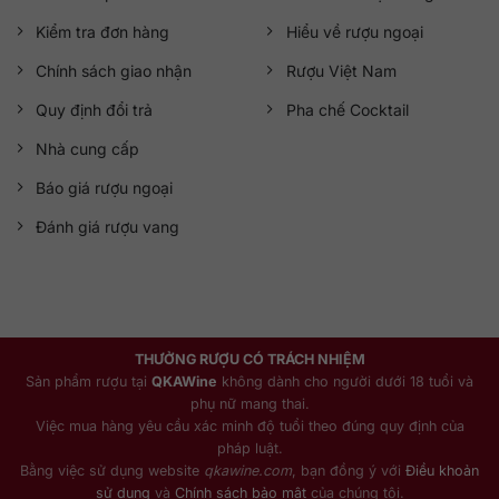
Kiểm tra đơn hàng
Hiểu về rượu ngoại
Chính sách giao nhận
Rượu Việt Nam
Quy định đổi trả
Pha chế Cocktail
Nhà cung cấp
Báo giá rượu ngoại
Đánh giá rượu vang
THƯỞNG RƯỢU CÓ TRÁCH NHIỆM
Sản phẩm rượu tại
QKAWine
không dành cho người dưới 18 tuổi và
phụ nữ mang thai.
Việc mua hàng yêu cầu xác minh độ tuổi theo đúng quy định của
pháp luật.
Bằng việc sử dụng website
qkawine.com
, bạn đồng ý với
Điều khoản
sử dụng
và
Chính sách bảo mật
của chúng tôi.