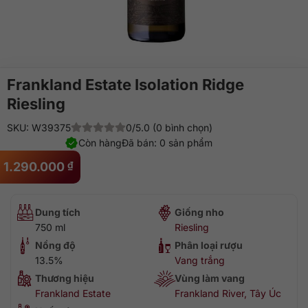
Frankland Estate Isolation Ridge
Riesling
SKU: W39375
0/5.0 (0 bình chọn)
Còn hàng
Đã bán: 0 sản phẩm
1.290.000
₫
Dung tích
Giống nho
750 ml
Riesling
Nồng độ
Phân loại rượu
13.5%
Vang trắng
Thương hiệu
Vùng làm vang
Frankland Estate
Frankland River, Tây Úc