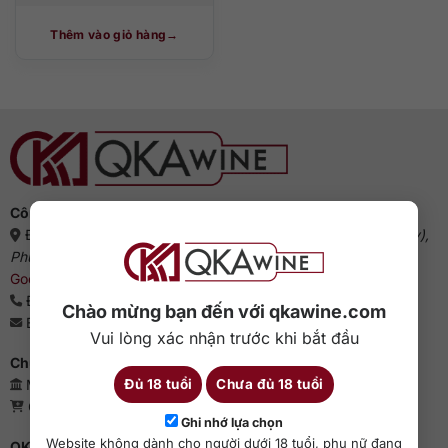
Thêm vào giỏ hàng
Công ty cổ phần QKAWine
Địa chỉ:
Tầng 1, số 12A, lô TT02, KĐT HDMon (Hải Đăng City),
Phường Mỹ Đình 2, Quận Nam Từ Liêm, Thành phố Hà Nội
(
Google Maps
)
Điện thoại:
0363 909 636
Chào mừng bạn đến với qkawine.com
Email:
sales@qkawine.com
Vui lòng xác nhận trước khi bắt đầu
Chứng nhận kinh doanh
Đủ 18 tuổi
Chưa đủ 18 tuổi
Mã số doanh nghiệp: 0110385539 - QKAWine JSC
Giấy phép bán lẻ rượu: 04/GP-UBND
Ghi nhớ lựa chọn
Website không dành cho người dưới 18 tuổi, phụ nữ đang
QKAWine - Chuyên rượu ngoại hàng đầu Việt Nam