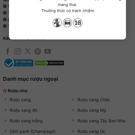
mang thai.
Về chúng tôi
Thưởng thức có trách nhiệm
Thông cáo báo chí
Liên hệ với QKAWine
Tin tức và sự kiện
Kết nối với QKAWine
Danh mục rượu ngoại
Rượu nhẹ
Rượu vang
Rượu vang Chile
Rượu vang đỏ
Rượu vang Mỹ
Rượu vang trắng
Rượu vang Tây Ban Nha
Sâm panh (Champage)
Rượu vang Úc