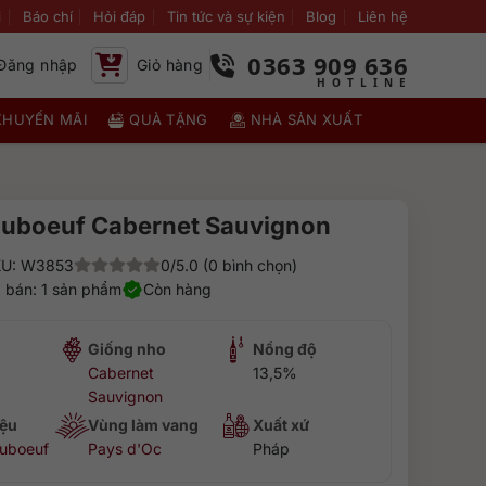
i
Báo chí
Hỏi đáp
Tin tức và sự kiện
Blog
Liên hệ
0363 909 636
Đăng nhập
Giỏ hàng
KHUYẾN MÃI
QUÀ TẶNG
NHÀ SẢN XUẤT
uboeuf Cabernet Sauvignon
U: W3853
0/5.0 (0 bình chọn)
 bán: 1 sản phẩm
Còn hàng
Giống nho
Nồng độ
Cabernet
13,5%
Sauvignon
ệu
Vùng làm vang
Xuất xứ
uboeuf
Pays d'Oc
Pháp