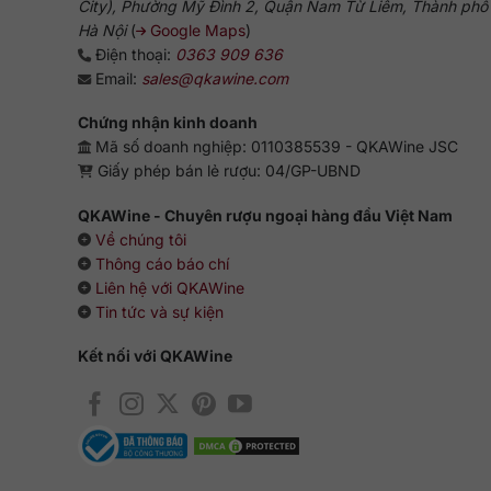
City), Phường Mỹ Đình 2, Quận Nam Từ Liêm, Thành phố
Hà Nội
(
Google Maps
)
Điện thoại:
0363 909 636
Email:
sales@qkawine.com
Chứng nhận kinh doanh
Mã số doanh nghiệp: 0110385539 - QKAWine JSC
Giấy phép bán lẻ rượu: 04/GP-UBND
QKAWine - Chuyên rượu ngoại hàng đầu Việt Nam
Về chúng tôi
Thông cáo báo chí
Liên hệ với QKAWine
Tin tức và sự kiện
Kết nối với QKAWine