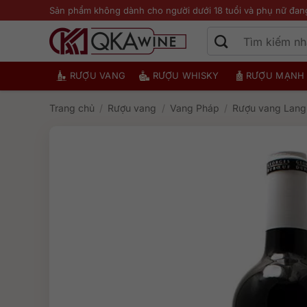
Bỏ
Sản phẩm không dành cho người dưới 18 tuổi và phụ nữ đan
qua
nội
dung
RƯỢU VANG
RƯỢU WHISKY
RƯỢU MẠNH
Trang chủ
/
Rượu vang
/
Vang Pháp
/
Rượu vang Lan