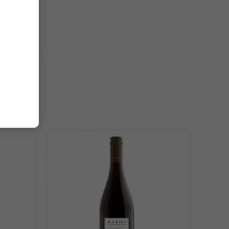
. Hương thơm trái cây phong phú, độ axit cân bằng,
en lẫn cả vị cay nhẹ của hạt tiêu đen, có chút mùi vị