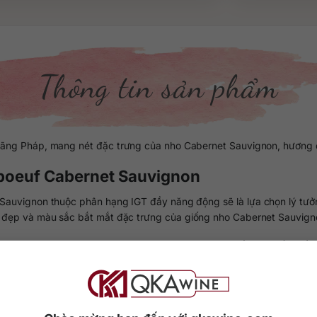
Thông tin sản phẩm
hãng Pháp, mang nét đặc trưng của nho Cabernet Sauvignon, hương
boeuf Cabernet Sauvignon
auvignon thuộc phân hạng IGT đầy năng động sẽ là lựa chọn lý tưở
 đẹp và màu sắc bắt mắt đặc trưng của giống nho Cabernet Sauvign
uth West (thuộc vùng Languedoc-Roussillon), tạo điều kiện tốt nhất
ch thủ công, ép nước, lên men và ủ trong những thùng gỗ sồi lớn củ
nhanh chóng tạo sự kết nối mạnh mẽ với hơn 40 nhà làm vang tại k