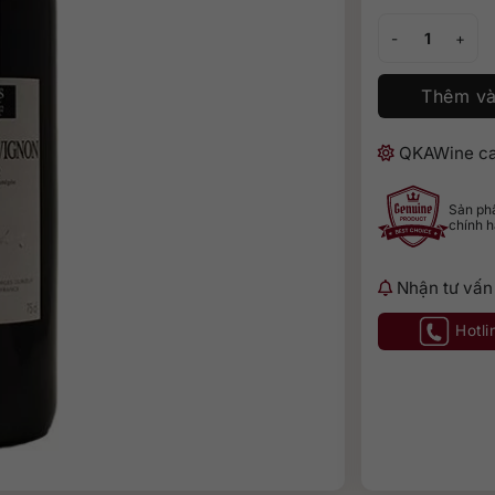
Georges Duboeuf
Thêm và
QKAWine ca
Sản p
chính 
Nhận tư vấn
Hotli