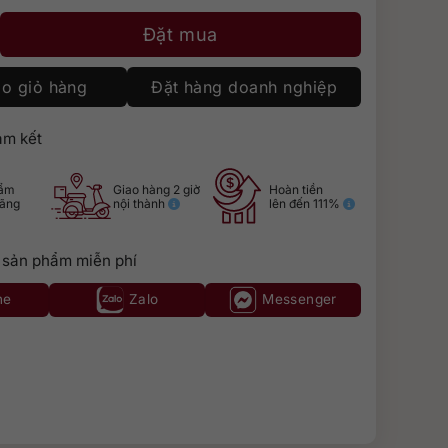
 Cabernet Sauvignon số lượng
Đặt mua
o giỏ hàng
Đặt hàng doanh nghiệp
m kết
hẩm
Giao hàng 2 giờ
Hoàn tiền
hãng
nội thành
lên đến 111%
 sản phẩm miễn phí
ne
Zalo
Messenger