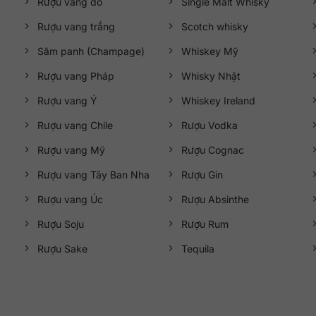
Rượu vang đỏ
Single Malt Whisky
Rượu vang trắng
Scotch whisky
Sâm panh (Champage)
Whiskey Mỹ
Rượu vang Pháp
Whisky Nhật
Rượu vang Ý
Whiskey Ireland
Rượu vang Chile
Rượu Vodka
Rượu vang Mỹ
Rượu Cognac
Rượu vang Tây Ban Nha
Rượu Gin
Rượu vang Úc
Rượu Absinthe
Rượu Soju
Rượu Rum
Rượu Sake
Tequila