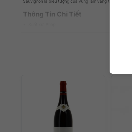
Sauvignon là biểu tượng của vùng làm vang thú vị này.
Thông Tin Chi Tiết
Xuất xứ: Pháp
Thương hiệu: Georges Duboeuf
Vùng sản xuất: Languedoc-Roussillon
Loại vang: Rượu vang đỏ
Giống nho: Cabernet Sauvignon
Nồng độ: 13.5%
Dung tích: 750 ml
Màu sắc: Màu ruby tươi sáng
Nhiệt độ phục vụ: Vang sẽ ngon nhất khi uống ở nhiệt
Quy cách: Thùng 6 chai
Mô Tả Hương Vị Vang
Georges Duboeuf Cabernet Sauvignon là chai vang đỏ đầy
tannin tinh xảo, kết cấu vang chặt chẽ, dư vị sâu lắng ké
Trên vòm miệng tan tỏa những nốt hương hoa quả thơm ngo
hạt rang thơm béo cùng vị bánh mì nướng độc đáo.