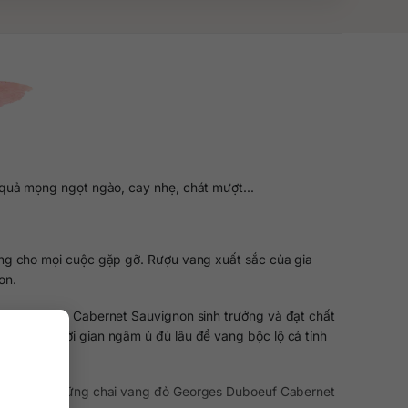
 quả mọng ngọt ngào, cay nhẹ, chát mượt…
ng cho mọi cuộc gặp gỡ. Rượu vang xuất sắc của gia
on.
 cho cây nho Cabernet Sauvignon sinh trưởng và đạt chất
a Pháp. Thời gian ngâm ủ đủ lâu để vang bộc lộ cá tính
hu vực. Và những chai vang đỏ Georges Duboeuf Cabernet