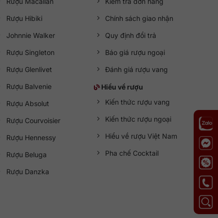
Rượu Macallan
Kiểm tra đơn hàng
Rượu Hibiki
Chính sách giao nhận
Johnnie Walker
Quy định đổi trả
Rượu Singleton
Báo giá rượu ngoại
Rượu Glenlivet
Đánh giá rượu vang
Rượu Balvenie
Hiểu về rượu
Kiến thức rượu vang
Rượu Absolut
Kiến thức rượu ngoại
Rượu Courvoisier
Hiểu về rượu Việt Nam
Rượu Hennessy
Pha chế Cocktail
Rượu Beluga
Rượu Danzka