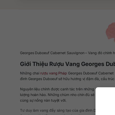
Georges Duboeuf Cabernet Sauvignon – Vang đỏ chính 
Giới Thiệu Rượu Vang Georges Du
Những chai
rượu vang Pháp
Georges Duboeuf Cabernet S
đình Georges Duboeuf sở hữu hương vị đậm đà, cấu trúc
Nguyên liệu chính được canh tác trên những vườn nho So
lượng hoàn hảo. Những chùm nho chín đủ sẽ được thu hoạ
cùng sự nồng nàn tuyệt vời.
Tư duy làm vang đầy sáng tạo của gia đình Duboeuf đã 