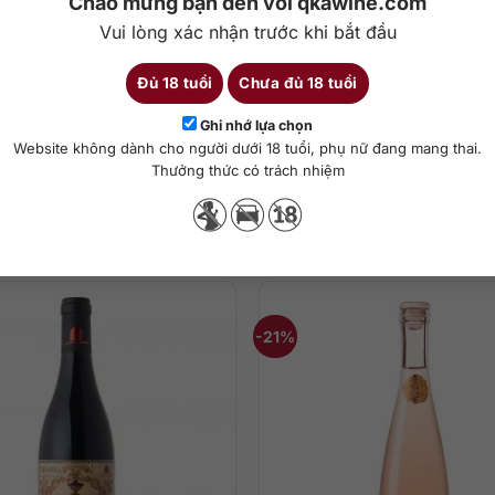
Chào mừng bạn đến với qkawine.com
Vui lòng xác nhận trước khi bắt đầu
Đủ 18 tuổi
Chưa đủ 18 tuổi
Chi tiết
Ghi nhớ lựa chọn
Website không dành cho người dưới 18 tuổi, phụ nữ đang mang thai.
Thưởng thức có trách nhiệm
Sản phẩm tương tự
 độ từ 16-18 độ C.
-21%
 hương vị, bộc lộ tối đa nét đẹp của giống nho Cabernet Sauvignon
o dài rất lâu sau khi thưởng thức.
n, đậm đà với dâu tây, anh đào đỏ, một ít quả mâm xôi và quả táo. X