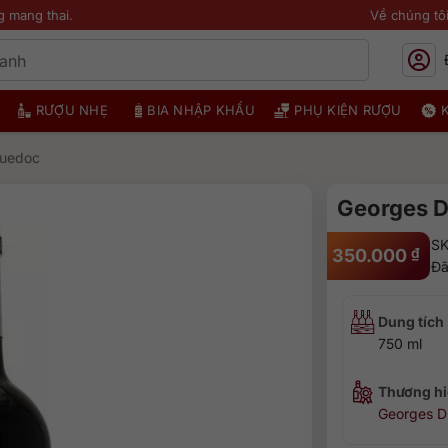
g mang thai.
Về chúng tô
RƯỢU NHẸ
BIA NHẬP KHẨU
PHỤ KIỆN RƯỢU
guedoc
Georges D
SK
350.000
₫
Đã
Dung tích
750 ml
Thương hi
Georges D