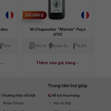
315.000
₫
ợc ướp lạnh. Ngâm nó trong xô đá khoảng 30 phút hoặc
 30 phút để càng nồng nàn mãnh liệt hơn nhé!
000 ₫.
 des
M.Chapoutier “Marius” Pays
 như phô mai, thịt xông khói, xúc xích nóng,… cũng rất
d’OC
13%
750 ml
Syrah (Shiraz), Grenache
13,5%
ợu ngoại nhập khẩu QKAWine
hiện đang sẵn sàng trên
Thêm vào giỏ hàng
Trung tâm trợ giúp
Thương hiệu nổi bật
Hỗ trợ mua hàng
Rượu Chivas
Hỏi và đáp