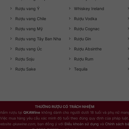
Rượu vang Ý
Whiskey Ireland
Rượu vang Chile
Rượu Vodka
Rượu vang Mỹ
Rượu Cognac
Rượu vang Tây Ban Nha
Rượu Gin
Rượu vang Úc
Rượu Absinthe
Rượu Soju
Rượu Rum
Rượu Sake
Tequila
THƯỞNG RƯỢU CÓ TRÁCH NHIỆM
phẩm rượu tại
QKAWine
không dành cho người dưới 18 tuổi và phụ nữ mang
Việc mua hàng yêu cầu xác minh độ tuổi theo đúng quy định của pháp luật.
website
qkawine.com
, bạn đồng ý với
Điều khoản sử dụng
và
Chính sách b