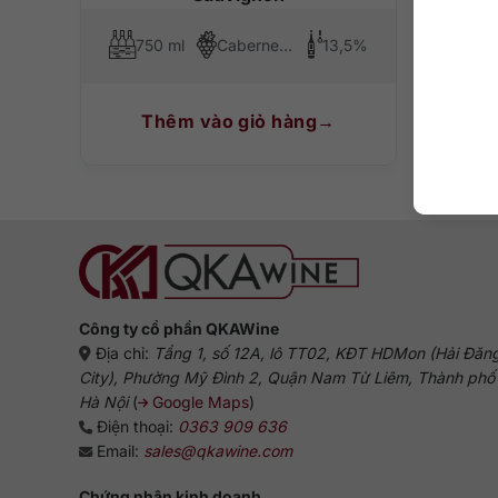
750 ml
Cabernet Sauvignon
13,5%
75
Thêm vào giỏ hàng
T
Công ty cổ phần QKAWine
Địa chỉ:
Tầng 1, số 12A, lô TT02, KĐT HDMon (Hải Đăn
City), Phường Mỹ Đình 2, Quận Nam Từ Liêm, Thành phố
Hà Nội
(
Google Maps
)
Điện thoại:
0363 909 636
Email:
sales@qkawine.com
Chứng nhận kinh doanh