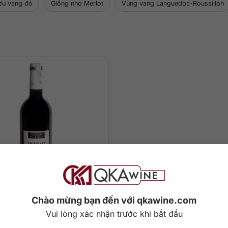
ợu vang đỏ
Giống nho Merlot
Vùng vang Languedoc-Roussillon
0
₫
Chào mừng bạn đến với qkawine.com
Vui lòng xác nhận trước khi bắt đầu
orges Duboeuf Merlot