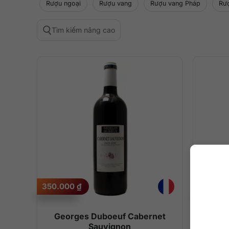
Rượu ngoại
Rượu vang
Rượu vang Pháp
Rư
Tìm kiếm nâng cao
350.000
₫
350.00
Georges Duboeuf Cabernet
Ge
Sauvignon