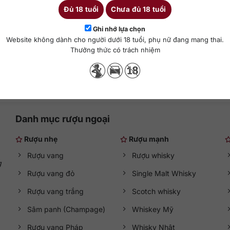
Đủ 18 tuổi
Chưa đủ 18 tuổi
0 ml
Merlot
13,5%
Ghi nhớ lựa chọn
Website không dành cho người dưới 18 tuổi, phụ nữ đang mang thai.
Thưởng thức có trách nhiệm
hêm vào giỏ hàng
Danh mục rượu ngoại
Rượu nhẹ
Rượu mạnh
Rượu vang
Rượu whisky
g
Rượu vang đỏ
Single Malt Whisky
Rượu vang trắng
Scotch whisky
Sâm panh (Champage)
Whiskey Mỹ
Rượu vang Pháp
Whisky Nhật