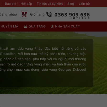
i
Báo chí
Hỏi đáp
Tin tức và sự kiện
Blog
Liên hệ
0363 909 636
Đăng nhập
Giỏ hàng
KHUYẾN MÃI
QUÀ TẶNG
NHÀ SẢN XUẤT
 thuật làm rượu vang Pháp, đặc biệt nổi tiếng với các
oussillon. Với hơn nửa thế kỷ phát triển, thương hiệu
ong cách dễ tiếp cận, phù hợp với cả người mới thưởng
iện rõ nét đặc trưng vùng miền và tinh thần của rượu
dàng chọn mua các dòng rượu vang Georges Duboeuf