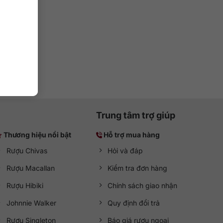
Trung tâm trợ giúp
Thương hiệu nổi bật
Hỗ trợ mua hàng
Rượu Chivas
Hỏi và đáp
Rượu Macallan
Kiểm tra đơn hàng
Rượu Hibiki
Chính sách giao nhận
Johnnie Walker
Quy định đổi trả
Rượu Singleton
Báo giá rượu ngoại