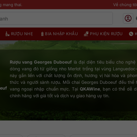
g mang thai.
Về chúng tô
RƯỢU NHẸ
BIA NHẬP KHẨU
PHỤ KIỆN RƯỢU
Rượu vang Georges Duboeuf
là đại diện tiêu biểu cho nghệ
dòng vang đỏ từ giống nho Merlot trồng tại vùng Languedoc-R
này gắn liền với chất lượng ổn định, hương vị hài hòa và ph
thức và người sành rượu. Mỗi chai Georges Duboeuf đều thể h
euf
vang ngoại nhập chuẩn mực. Tại
QKAWine
, bạn có thể dễ 
chính hãng với giá tốt và dịch vụ giao hàng uy tín.