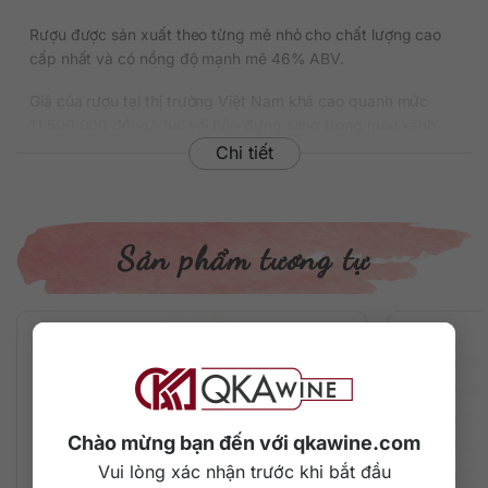
Rượu được sản xuất theo từng mẻ nhỏ cho chất lượng cao
cấp nhất và có nồng độ mạnh mẽ 46% ABV.
Giá của rượu tại thị trường Việt Nam khá cao quanh mức
11.500.000 đồng/chai với hộp đựng sang trọng màu xanh
coban hoàng gia thích hợp biếu tặng trong những dịp lễ,
Chi tiết
Tết, khai trương,…
Thông tin chi tiết về rượu
Sản phẩm tương tự
Xuất xứ: Scotland
Vùng sản xuất: Speyside
Thương hiệu: Glen Grant
Phân loại: Single Malt Scotch Whisky
Nồng độ: 46%
Dung tích: 700 ml
Tuổi rượu: 21 năm
Màu sắc: Màu vàng hổ phách đậm
Chào mừng bạn đến với qkawine.com
Cách thưởng thức: Uống nguyên chất, thêm đá viên, pha
chế cocktail
Vui lòng xác nhận trước khi bắt đầu