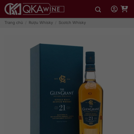
Bỏ
qua
nội
dung
Trang chủ
/
Rượu Whisky
/
Scotch Whisky