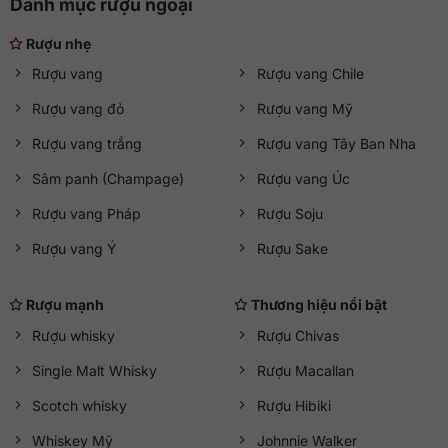
Danh mục rượu ngoại
Rượu nhẹ
Rượu vang
Rượu vang Chile
Rượu vang đỏ
Rượu vang Mỹ
Rượu vang trắng
Rượu vang Tây Ban Nha
Sâm panh (Champage)
Rượu vang Úc
Rượu vang Pháp
Rượu Soju
Rượu vang Ý
Rượu Sake
Rượu mạnh
Thương hiệu nổi bật
Rượu whisky
Rượu Chivas
Single Malt Whisky
Rượu Macallan
Scotch whisky
Rượu Hibiki
Whiskey Mỹ
Johnnie Walker