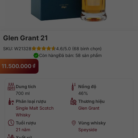
Glen Grant 21
SKU: W21328
4.6/5.0 (68 bình chọn)
Còn hàng
Đã bán: 58 sản phẩm
11.500.000
₫
Dung tích
Nồng độ
700 ml
46%
Phân loại rượu
Thương hiệu
Single Malt Scotch
Glen Grant
Whisky
Tuổi rượu
Vùng whisky
21 năm
Speyside
Xuất xứ