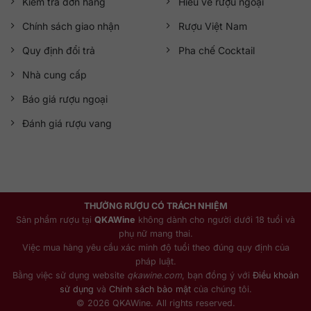
Kiểm tra đơn hàng
Hiểu về rượu ngoại
Chính sách giao nhận
Rượu Việt Nam
Quy định đổi trả
Pha chế Cocktail
Nhà cung cấp
Báo giá rượu ngoại
Đánh giá rượu vang
THƯỞNG RƯỢU CÓ TRÁCH NHIỆM
Sản phẩm rượu tại
QKAWine
không dành cho người dưới 18 tuổi và
phụ nữ mang thai.
Việc mua hàng yêu cầu xác minh độ tuổi theo đúng quy định của
pháp luật.
Bằng việc sử dụng website
qkawine.com
, bạn đồng ý với
Điều khoản
sử dụng
và
Chính sách bảo mật
của chúng tôi.
© 2026 QKAWine. All rights reserved.